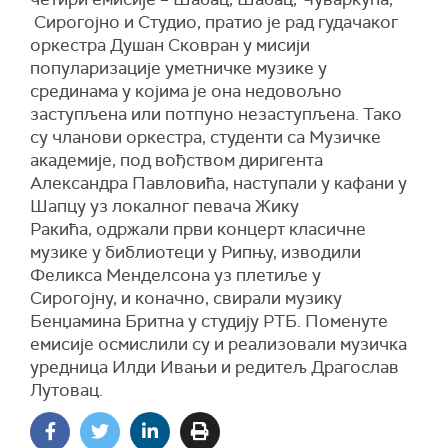
Сирогојно и Студио, пратио је рад гудачаког
оркестра Душан Сковран у мисији
популаризације уметничке музике у
срединама у којима је она недовољно
заступљена или потпуно незаступљена. Тако
су чланови оркестра, студенти са Музичке
академије, под вођством диригента
Александра Павловића, наступали у кафани у
Шапцу уз локалног певача Жику
Ракића, одржали први концерт класичне
музике у библиотеци у Рипњу, изводили
Феликса Менделсона уз плетиље у
Сирогојну, и коначно, свирали музику
Бенџамина Бритна у студију РТБ. Поменуте
емисије осмислили су и реализовали музичка
уредница Илди Ивањи и редитељ Драгослав
Лутовац.