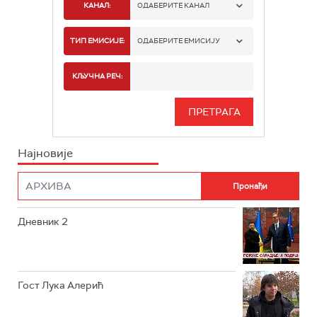
КАНАЛ:
ОДАБЕРИТЕ КАНАЛ
РТС 1
ТИП ЕМИСИЈЕ:
ОДАБЕРИТЕ ЕМИСИЈУ
РТС 2
СПОРТ
КЉУЧНА РЕЧ:
РТС 3
СЕРИЈА
РТС СВЕТ
ИНФО
Најновије
РТС НАУКА
ФИЛМ
РТС ДРАМА
Дневник 2
РТС ЖИВОТ
РТС КЛАСИКА
РТС КОЛО
Гост Лука Алерић
РТС ТРЕЗОР