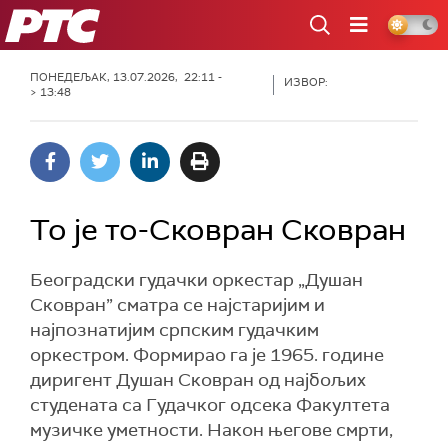
РТС
ПОНЕДЕЉАК, 13.07.2026, 22:11 -
ИЗВОР:
> 13:48
То је то-Сковран Сковран
Београдски гудачки оркестар „Душан
Сковран” сматра се најстаријим и
најпознатијим српским гудачким
оркестром. Формирао га је 1965. године
диригент Душан Сковран од најбољих
студената са Гудачког одсека Факултета
музичке уметности. Након његове смрти,