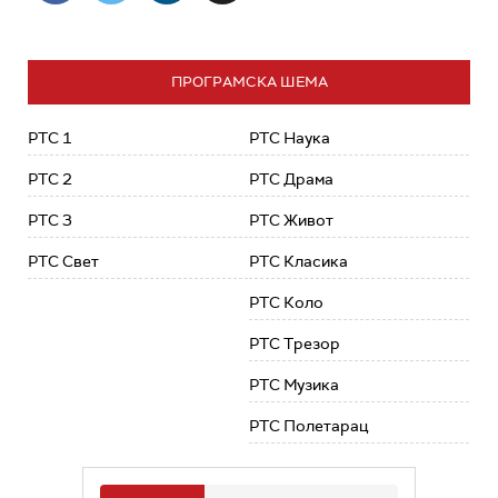
ПРОГРАМСКА ШЕМА
РТС 1
РТС Наука
РТС 2
РТС Драма
РТС 3
РТС Живот
РТС Свет
РТС Класика
РТС Коло
РТС Трезор
РТС Музика
РТС Полетарац