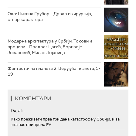
РТС МУЗИКА
Око: Никица Грубор – Дрвар и хирургија,
ствар карактера
РТС ПОЛЕТАРАЦ
Модерна архитектура у Србији: Токови и
процепи – Предраг Цагић, Боривоје
Јовановић, Милан Лојаница
Фантастична планета 2: Верујућа планета, 5-
19
КОМЕНТАРИ
Da, ali...
Како преживети прва три дана катастрофе у Србији, и за
шта нас припрема ЕУ