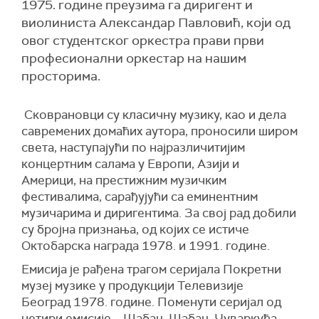
1975. године преузима га диригент и
виолиниста Александар Павловић, који од
овог студентског оркестра прави први
професионални оркестар на нашим
просторима.
Сковрановци су класичну музику, као и дела
савремених домаћих аутора, проносили широм
света, наступајући по најразличитијим
концертним салама у Европи, Азији и
Америци, на престижним музичким
фестивалима, сарађујући са еминентним
музичарима и диригентима. За свој рад добили
су бројна признања, од којих се истиче
Октобарска награда 1978. и 1991. године.
Емисија је рађена трагом серијала Покретни
музеј музике у продукцији Телевизије
Београд 1978. године. Поменути серијал од
четири емисије – Шабац, Шабац, Чуваркућа,