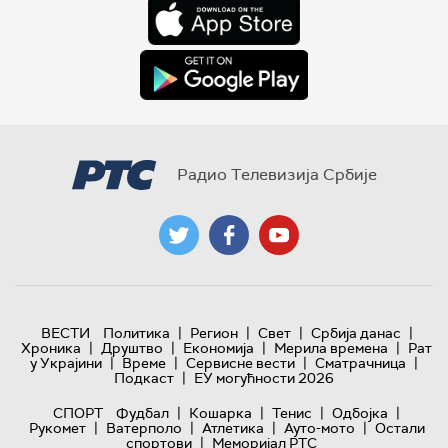
Радио Телевизија Србије
|
|
|
|
ВЕСТИ
Политика
Регион
Свет
Србија данас
|
|
|
|
Хроника
Друштво
Економија
Мерила времена
Рат
|
|
|
|
у Украјини
Време
Сервисне вести
Сматрачница
|
Подкаст
ЕУ могућности 2026
|
|
|
|
СПОРТ
Фудбал
Кошарка
Тенис
Одбојка
|
|
|
|
Рукомет
Ватерполо
Атлетика
Ауто-мото
Остали
|
спортови
Меморијал РТС