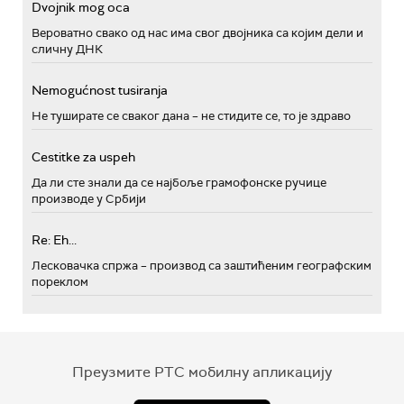
Dvojnik mog oca
Вероватно свако од нас има свог двојника са којим дели и
сличну ДНК
Nemogućnost tusiranja
Не туширате се сваког дана – не стидите се, то је здраво
Cestitke za uspeh
Да ли сте знали да се најбоље грамофонске ручице
производе у Србији
Re: Eh...
Лесковачка спржа – производ са заштићеним географским
пореклом
Преузмите РТС мобилну апликацију