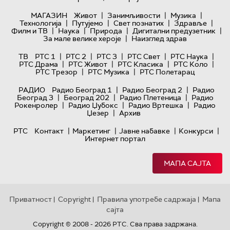
|
|
|
МАГАЗИН
Живот
Занимљивости
Музика
|
|
|
|
Технологијa
Путујемо
Свет познатих
Здравље
|
|
|
|
Филм и ТВ
Наука
Природа
Дигитални предузетник
|
За мале велике хероје
Наизглед здрав
|
|
|
|
|
ТВ
РТС 1
РТС 2
РТС 3
РТС Свет
РТС Наука
|
|
|
|
РТС Драма
РТС Живот
РТС Класика
РТС Коло
|
|
РТС Трезор
РТС Музика
РТС Полетарац
|
|
РАДИО
Радио Београд 1
Радио Београд 2
Радио
|
|
|
Београд 3
Београд 202
Радио Плетеница
Радио
|
|
|
Рокенролер
Радио Џубокс
Радио Вртешка
Радио
|
Џезер
Архив
|
|
|
|
РТС
Контакт
Маркетинг
Јавне набавке
Конкурси
Интернет портал
МАПА САЈТА
Приватност
Copyright
Правила употребе садржаја
Мапа
|
|
|
сајта
Copyright © 2008 - 2026 РТС. Сва права задржана.