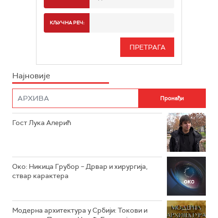
РТС 2
СПОРТ
КЉУЧНА РЕЧ:
РТС 3
СЕРИЈА
РТС СВЕТ
ИНФО
Најновије
РТС НАУКА
ФИЛМ
РТС ДРАМА
Гост Лука Алерић
РТС ЖИВОТ
РТС КЛАСИКА
РТС КОЛО
Око: Никица Грубор – Дрвар и хирургија,
ствар карактера
РТС ТРЕЗОР
РТС МУЗИКА
Модерна архитектура у Србији: Токови и