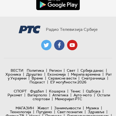
Радио Телевизија Србије
|
|
|
|
ВЕСТИ
Политика
Регион
Свет
Србија данас
|
|
|
|
Хроника
Друштво
Економија
Мерила времена
Рат
|
|
|
|
у Украјини
Време
Сервисне вести
Сматрачница
|
Подкаст
ЕУ могућности 2026
|
|
|
|
СПОРТ
Фудбал
Кошарка
Тенис
Одбојка
|
|
|
|
Рукомет
Ватерполо
Атлетика
Ауто-мото
Остали
|
спортови
Меморијал РТС
|
|
|
МАГАЗИН
Живот
Занимљивости
Музика
|
|
|
|
Технологијa
Путујемо
Свет познатих
Здравље
|
|
|
|
Филм и ТВ
Наука
Природа
Дигитални предузетник