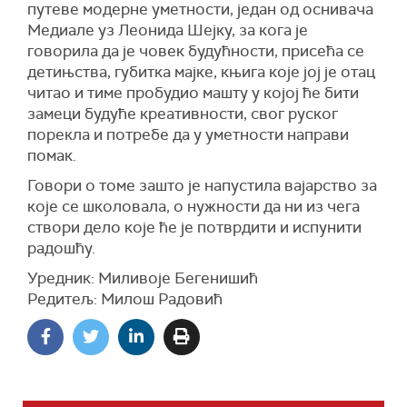
путеве модерне уметности, један од оснивача
Медиале уз Леонида Шејку, за кога је
говорила да је човек будућности, присећа се
детињства, губитка мајке, књига које јој је отац
читао и тиме пробудио машту у којој ће бити
замеци будуће креативности, свог руског
порекла и потребе да у уметности направи
помак.
Говори о томе зашто је напустила вајарство за
које се школовала, о нужности да ни из чега
створи дело које ће је потврдити и испунити
радошћу.
Уредник: Миливоје Бегенишић
Редитељ: Милош Радовић