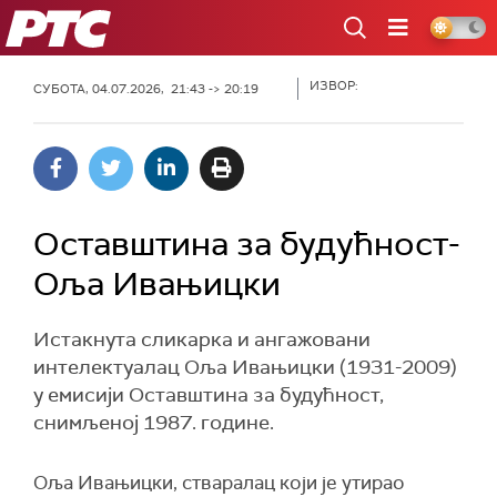
РТС
ИЗВОР:
СУБОТА, 04.07.2026, 21:43 -> 20:19
Оставштина за будућност-
Оља Ивањицки
Истакнута сликарка и ангажовани
интелектуалац Оља Ивањицки (1931-2009)
у емисији Оставштина за будућност,
снимљеној 1987. године.
Оља Ивањицки, стваралац који је утирао