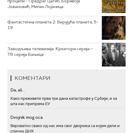
процепи – Предраг Цагић, Боривоје
РТС ПОЛЕТАРАЦ
Јовановић, Милан Лојаница
Фантастична планета 2: Верујућа планета, 5-
19
Заводљива телевизија: Креатори серија –
ТВ серија Бањица
КОМЕНТАРИ
Da, ali...
Како преживети прва три дана катастрофе у Србији, и за
шта нас припрема ЕУ
Dvojnik mog oca
Вероватно свако од нас има свог двојника са којим дели и
сличну ДНК