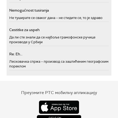
Nemogućnost tusiranja
Не туширате се сваког дана – не стидите се, то је здраво
Cestitke za uspeh
Да ли сте знали да се најбоље грамофонске ручице
производе у Србији
Re: Eh...
Лесковачка спржа – производ са заштићеним географским
пореклом
Преузмите РТС мобилну апликацију