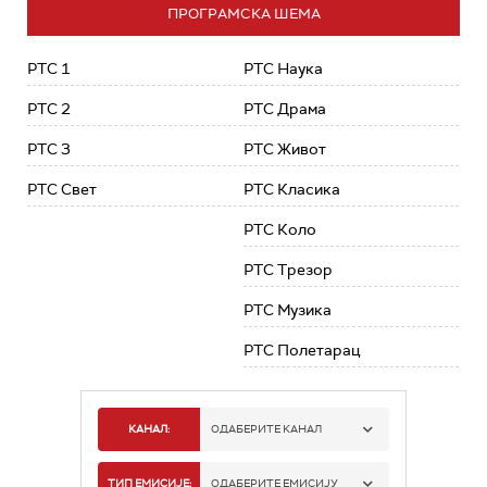
ПРОГРАМСКА ШЕМА
РТС 1
РТС Наука
РТС 2
РТС Драма
РТС 3
РТС Живот
РТС Свет
РТС Класика
РТС Коло
РТС Трезор
РТС Музика
РТС Полетарац
КАНАЛ:
ОДАБЕРИТЕ КАНАЛ
РТС 1
ТИП ЕМИСИЈЕ:
ОДАБЕРИТЕ ЕМИСИЈУ