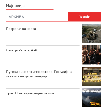
Најновије
РТС НАУКА
ФИЛМ
РТС ДРАМА
Петровачка цеста
РТС ЖИВОТ
РТС КЛАСИКА
РТС КОЛО
Лако је Ралету, 4-40
РТС ТРЕЗОР
РТС МУЗИКА
Путеви римских императора: Ромулијана,
завештање цара Галерија
РТС ПОЛЕТАРАЦ
Траг: Пољопривредна школа