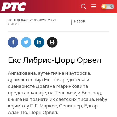
РТС
ПОНЕДЕЉАК, 29.06.2026, 23:22 -
ИЗВОР:
> 20:20
Екс Либрис-Џорџ Орвел
Ангажована, аутентична и ауторска,
драмска серија Ex libris, редитеља и
сценаристе Драгана Маринковића
представљала је, на Телевизији Београд,
књиге најпознатијих светских писаца, међу
којима су Г. Г. Маркес, Селинџер, Едгар
Алан По, Џорџ Орвел.