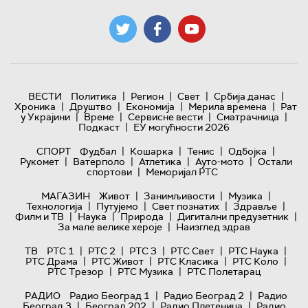
|
|
|
|
ВЕСТИ
Политика
Регион
Свет
Србија данас
|
|
|
|
Хроника
Друштво
Економија
Мерила времена
Рат
|
|
|
|
у Украјини
Време
Сервисне вести
Сматрачница
|
Подкаст
ЕУ могућности 2026
|
|
|
|
СПОРТ
Фудбал
Кошарка
Тенис
Одбојка
|
|
|
|
Рукомет
Ватерполо
Атлетика
Ауто-мото
Остали
|
спортови
Меморијал РТС
|
|
|
МАГАЗИН
Живот
Занимљивости
Музика
|
|
|
|
Технологијa
Путујемо
Свет познатих
Здравље
|
|
|
|
Филм и ТВ
Наука
Природа
Дигитални предузетник
|
За мале велике хероје
Наизглед здрав
|
|
|
|
|
ТВ
РТС 1
РТС 2
РТС 3
РТС Свет
РТС Наука
|
|
|
|
РТС Драма
РТС Живот
РТС Класика
РТС Коло
|
|
РТС Трезор
РТС Музика
РТС Полетарац
|
|
РАДИО
Радио Београд 1
Радио Београд 2
Радио
|
|
|
Београд 3
Београд 202
Радио Плетеница
Радио