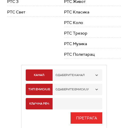
РТС 3
РТС Живот
РТС Свет
РТС Класика
РТС Коло
РТС Трезор
РТС Музика
РТС Полетарац
КАНАЛ:
ОДАБЕРИТЕ КАНАЛ
РТС 1
ТИП ЕМИСИЈЕ:
ОДАБЕРИТЕ ЕМИСИЈУ
РТС 2
СПОРТ
КЉУЧНА РЕЧ:
РТС 3
СЕРИЈА
РТС СВЕТ
ИНФО