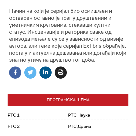
Начин на који је серијал био осмишљен и
остварен оставио је траг у друштвеним и
уметничким круговима, стекавши култни
статус. Инсценације и реторика сваке од
епизода мењал
е
су се у зависности од визије
аутора, али теме које серијал Ex libris обрађује,
постају и актуелна дешавања или догађаји који
знатно утичу на друштво тог доба.
ПРОГРАМСКА ШЕМА
РТС 1
РТС Наука
РТС 2
РТС Драма