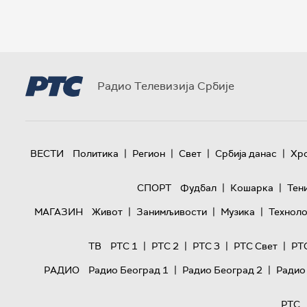
Радио Телевизија Србије
|
|
|
|
ВЕСТИ
Политика
Регион
Свет
Србија данас
Хр
|
|
СПОРТ
Фудбал
Кошарка
Тен
|
|
|
МАГАЗИН
Живот
Занимљивости
Музика
Техноло
|
|
|
|
ТВ
РТС 1
РТС 2
РТС 3
РТС Свет
РТ
|
|
РАДИО
Радио Београд 1
Радио Београд 2
Радио
РТС