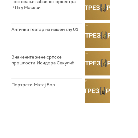
Гостовање забавног оркестра
РТБ у Москви
Антички театар на нашем тлу 01
Знамените жене српске
прошлости-Исидора Секулић
Портрети-Матеј Бор