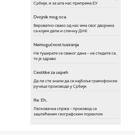
Србији, и за шта нас припрема ЕУ
Dvojnik mog oca
Вероватно свако од нас има свог двојника
са којим дели и сличну ДНК
Nemogućnost tusiranja
Не туширате се сваког дана – не стидите се,
то је здраво
Cestitke za uspeh
Да ли сте знали да се најбоље грамофонске
ручице производе у Србији
Re: Eh...
Лесковачка спржа – производ са
заштићеним географским пореклом