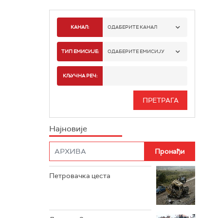
КАНАЛ:
ОДАБЕРИТЕ КАНАЛ
РТС 1
ТИП ЕМИСИЈЕ:
ОДАБЕРИТЕ ЕМИСИЈУ
РТС 2
СПОРТ
КЉУЧНА РЕЧ:
РТС 3
СЕРИЈА
РТС СВЕТ
ИНФО
Најновије
РТС НАУКА
ФИЛМ
РТС ДРАМА
Петровачка цеста
РТС ЖИВОТ
РТС КЛАСИКА
РТС КОЛО