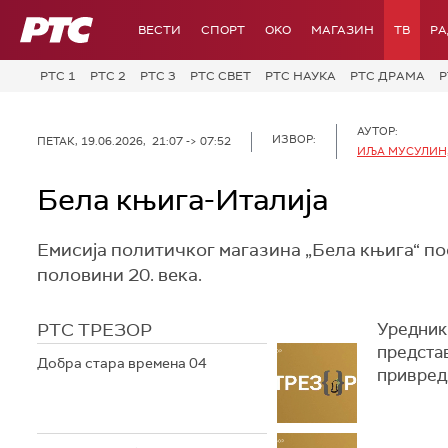
РТС
ВЕСТИ
СПОРТ
OKO
МАГАЗИН
ТВ
Р
РТС 1
РТС 2
РТС 3
РТС СВЕТ
РТС НАУКА
РТС ДРАМА
Р
АУТОР:
ИЗВОР:
ПЕТАК, 19.06.2026, 21:07 -> 07:52
ИЉА МУСУЛИН,
Бела књига-Италија
Емисија политичког магазина „Бела књига“ пос
половини 20. века.
РТС ТРЕЗОР
Уредник 
предста
Добра стара времена 04
привредн