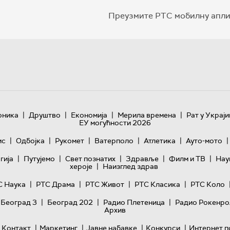
Преузмите РТС мобилну апли
|
|
|
|
оника
Друштво
Економија
Мерила времена
Рат у Украји
ЕУ могућности 2026
|
|
|
|
|
|
ис
Одбојка
Рукомет
Ватерполо
Атлетика
Ауто-мото
|
|
|
|
|
гијa
Путујемо
Свет познатих
Здравље
Филм и ТВ
Нау
|
хероје
Наизглед здрав
|
|
|
|
С Наука
РТС Драма
РТС Живот
РТС Класика
РТС Коло
|
|
|
 Београд 3
Београд 202
Радио Плетеница
Радио Рокенро
Архив
|
|
|
|
Контакт
Маркетинг
Јавне набавке
Конкурси
Интернет п