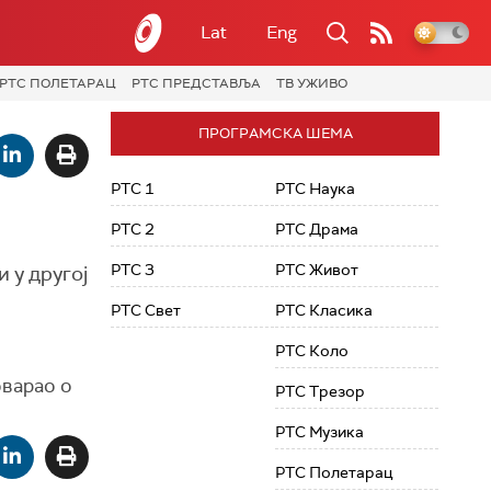
Lat
Eng
РТС ПОЛЕТАРАЦ
РТС ПРЕДСТАВЉА
ТВ УЖИВО
ПРОГРАМСКА ШЕМА
РТС 1
РТС Наука
РТС 2
РТС Драма
РТС 3
РТС Живот
 у другој
РТС Свет
РТС Класика
РТС Коло
оварао о
РТС Трезор
РТС Музика
РТС Полетарац