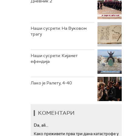
Дневник 2
РТС ТРЕЗОР
РТС МУЗИКА
Наши сусрети: На Вуковом
трагу
РТС ПОЛЕТАРАЦ
Наши сусрети: Кијамет
ефендија
Лако је Ралету, 4-40
КОМЕНТАРИ
Da, ali...
Како преживети прва три дана катастрофе у