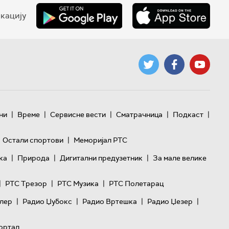
кацију
|
|
|
|
|
ни
Време
Сервисне вести
Сматрачница
Подкаст
|
Остали спортови
Меморијал РТС
|
|
|
ка
Природа
Дигитални предузетник
За мале велике
|
|
|
РТС Трезор
РТС Музика
РТС Полетарац
|
|
|
|
лер
Радио Џубокс
Радио Вртешка
Радио Џезер
ортал