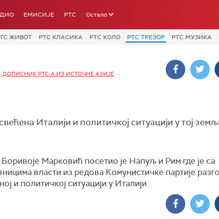
АДИО
ЕМИСИЈЕ
РТС
Остало
ТС ЖИВОТ
РТС КЛАСИКА
РТС КОЛО
РТС ТРЕЗОР
РТС МУЗИКА
 ДОПИСНИК РТС-А ИЗ ИСТОЧНЕ АЗИЈЕ
већена Италији и политичкој ситуацији у тој земљи
Боривоје Марковић посетио је Напуљ и Рим где је са
вницима власти из редова Комунистичке партије разг
ој и политичкој ситуацији у Италији.