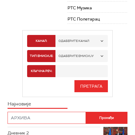
РТС Музика
РТС Полетарац
КАНАЛ:
ОДАБЕРИТЕ КАНАЛ
РТС 1
ТИП ЕМИСИЈЕ:
ОДАБЕРИТЕ ЕМИСИЈУ
РТС 2
СПОРТ
КЉУЧНА РЕЧ:
РТС 3
СЕРИЈА
РТС СВЕТ
ИНФО
Најновије
РТС НАУКА
ФИЛМ
РТС ДРАМА
Дневник 2
РТС ЖИВОТ