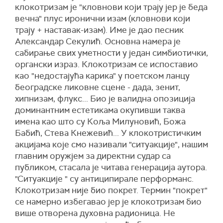
клокотризам је "кловнови који трају јер је беда
вечна" плус иронични изам (кловнови који
трају + наставак-изам). Име је дао песник
Александар Секулић. Основна намера је
сабирање свих уметности у један симбиотички,
органски израз. Клокотризам се испоставио
као "недостајућа карика" у поетском ланцу
београдске ликовне сцене - дада, зенит,
хипнизам, флукс... Био је валидна опозиција
доминантним естетикама окупивши таква
имена као што су Коља Милуновић, Божа
Бабић, Стева Кнежевић... У клокотристичким
акцијама које смо називали "ситуакције", нашим
главним оружјем за директни судар са
публиком, стасала је читава генерација аутора.
"Ситуакције " су антиципирале перформанс.
Клокотризам није био покрет. Термин "покрет"
се намерно избегавао јер је клокотризам био
више отворена духовна радионица. Не