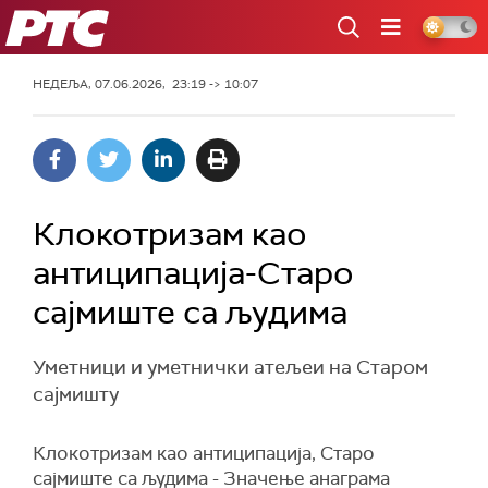
РТС
НЕДЕЉА, 07.06.2026, 23:19 -> 10:07
Клокотризам као
антиципација-Старо
сајмиште са људима
Уметници и уметнички атељеи на Старом
сајмишту
Клокотризам као антиципација, Старо
сајмиште са људима - Значење анаграма