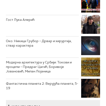
РТС КЛАСИКА
РТС КОЛО
Гост Лука Алерић
РТС ТРЕЗОР
РТС МУЗИКА
Око: Никица Грубор – Дрвар и хирургија,
ствар карактера
РТС ПОЛЕТАРАЦ
Модерна архитектура у Србији: Токови и
процепи – Предраг Цагић, Боривоје
Јовановић, Милан Лојаница
Фантастична планета 2: Верујућа планета, 5-
19