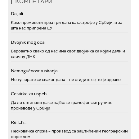
КОМЕНТАРИ
Da, ali...
Како преживети прва три дана катастрофе у Србији, и за
шта нас припрема ЕУ
Dvojnik mog oca
Вероватно свако од нас има свог двојника са којим дели и
сличну ДНК
Nemogućnost tusiranja
Не туширате се сваког дана – не стидите се, то је здраво
Cestitke za uspeh
Да ли сте знали да се најбоље грамофонске ручице
производе у Србији
Re: Eh...
Лесковачка спржа – производ са заштићеним географским
пореклом