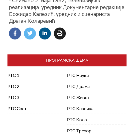
- Снимано 2. маја 1982, Телевизијска
реализација: уредник Документарне редакције
Божидар Калезић, уредник и сценариста
Драган Коларевић
ПРОГРАМСКА ШЕМА
РТС 1
РТС Наука
РТС 2
РТС Драма
РТС 3
РТС Живот
РТС Свет
РТС Класика
РТС Коло
РТС Трезор