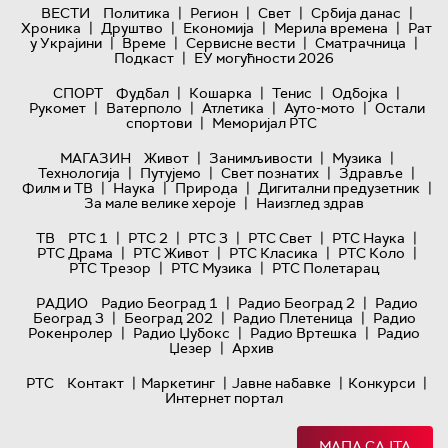
|
|
|
|
ВЕСТИ
Политика
Регион
Свет
Србија данас
|
|
|
|
Хроника
Друштво
Економија
Мерила времена
Рат
|
|
|
|
у Украјини
Време
Сервисне вести
Сматрачница
|
Подкаст
ЕУ могућности 2026
|
|
|
|
СПОРТ
Фудбал
Кошарка
Тенис
Одбојка
|
|
|
|
Рукомет
Ватерполо
Атлетика
Ауто-мото
Остали
|
спортови
Меморијал РТС
|
|
|
МАГАЗИН
Живот
Занимљивости
Музика
|
|
|
|
Технологијa
Путујемо
Свет познатих
Здравље
|
|
|
|
Филм и ТВ
Наука
Природа
Дигитални предузетник
|
За мале велике хероје
Наизглед здрав
|
|
|
|
|
ТВ
РТС 1
РТС 2
РТС 3
РТС Свет
РТС Наука
|
|
|
|
РТС Драма
РТС Живот
РТС Класика
РТС Коло
|
|
РТС Трезор
РТС Музика
РТС Полетарац
|
|
РАДИО
Радио Београд 1
Радио Београд 2
Радио
|
|
|
Београд 3
Београд 202
Радио Плетеница
Радио
|
|
|
Рокенролер
Радио Џубокс
Радио Вртешка
Радио
|
Џезер
Архив
|
|
|
|
РТС
Контакт
Маркетинг
Јавне набавке
Конкурси
Интернет портал
МАПА САЈТА