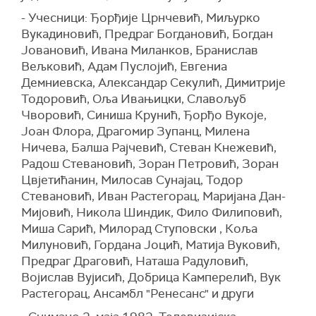
- Учесници: Ђорђије Црнчевић, Миљурко
Вукадиновић, Предраг Богдановић, Богдан
Јовановић, Ивана Миланков, Бранислав
Вељковић, Адам Пуслојић, Евгениа
Демниевска, Александар Секулић, Димитрије
Тодоровић, Оља Ивањицки, Славољуб
Чворовић, Синиша Крунић, Ђорђо Вукоје,
Јоан Флора, Драгомир Зупанц, Милена
Ничева, Балша Рајчевић, Стеван Кнежевић,
Радош Стевановић, Зоран Петровић, Зоран
Цвјетићанин, Милосав Сунајац, Тодор
Стевановић, Иван Растегорац, Маријана Дан-
Мијовић, Никола Шиндик, Фило Филиповић,
Миша Сарић, Милорад Ступовски , Коља
Милуновић, Гордана Јоцић, Матија Вуковић,
Предраг Драговић, Наташа Радуловић,
Војислав Вујисић, Добрица Камперелић, Вук
Растегорац, Ансамбл "Ренесанс" и други