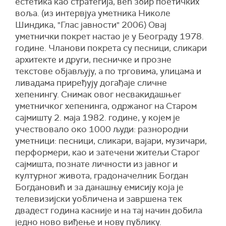
естетика као стратегија, већ збир поетичких
воља. (из интервјуа уметника Николе
Шиндика, "Глас јавности" 2006) Овај
уметнички покрет настао је у Београду 1978.
године. Чланови покрета су песници, сликари
архитекте и други, песничке и прозне
текстове објављују, а по трговима, улицама и
ливадама приређују догађаје сличне
хепенингу. Снимак овог несвакидашњег
уметничког хепенинга, одржаног на Старом
сајмишту 2. маја 1982. године, у којем је
учествовало око 1000 људи: разнородни
уметници: песници, сликари, вајари, музичари,
перформери, као и затечени житељи Старог
сајмишта, познате личности из јавног и
културног живота, градоначелник Богдан
Богдановић и за данашњу емисију која је
телевизијски уобличена и завршена тек
двадест година касније и на тај начин добила
једно ново виђење и нову публику.