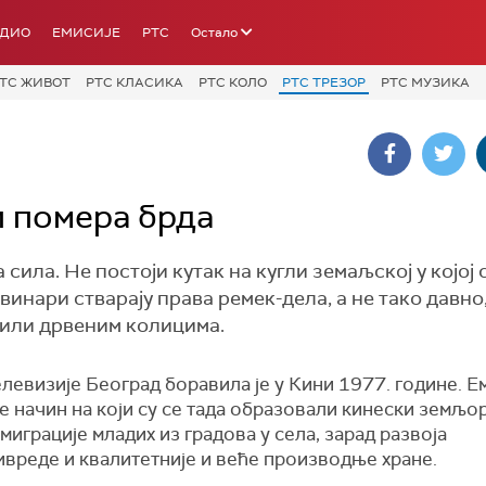
АДИО
ЕМИСИЈЕ
РТС
Остало
ТС ЖИВОТ
РТС КЛАСИКА
РТС КОЛО
РТС ТРЕЗОР
РТС МУЗИКА
и помера брда
сила. Не постоји кутак на кугли земаљској у којој 
инари стварају права ремек-дела, а не тако давно,
зили дрвеним колицима.
левизије Београд боравила је у Кини 1977. године. Е
е начин на који су се тада образовали кинески земљо
миграције младих из градова у села, зарад развоја
вреде и квалитетније и веће производње хране.