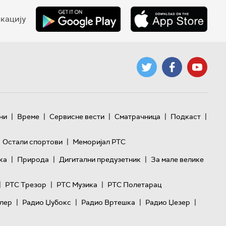
кацију
|
|
|
|
|
ни
Време
Сервисне вести
Сматрачница
Подкаст
|
Остали спортови
Меморијал РТС
|
|
|
ка
Природа
Дигитални предузетник
За мале велике
|
|
|
РТС Трезор
РТС Музика
РТС Полетарац
|
|
|
|
лер
Радио Џубокс
Радио Вртешка
Радио Џезер