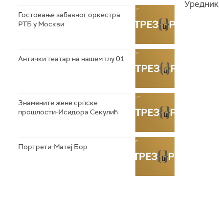
Уредник
Гостовање забавног оркестра
РТБ у Москви
Антички театар на нашем тлу 01
Знамените жене српске
прошлости-Исидора Секулић
Портрети-Матеј Бор