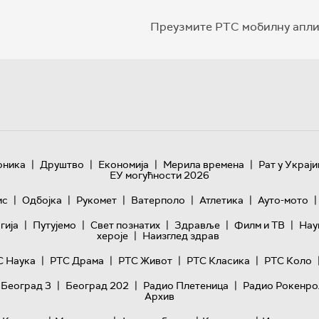
Преузмите РТС мобилну апли
|
|
|
|
оника
Друштво
Економија
Мерила времена
Рат у Украји
ЕУ могућности 2026
|
|
|
|
|
|
ис
Одбојка
Рукомет
Ватерполо
Атлетика
Ауто-мото
|
|
|
|
|
гијa
Путујемо
Свет познатих
Здравље
Филм и ТВ
Нау
|
хероје
Наизглед здрав
|
|
|
|
С Наука
РТС Драма
РТС Живот
РТС Класика
РТС Коло
|
|
|
 Београд 3
Београд 202
Радио Плетеница
Радио Рокенро
Архив