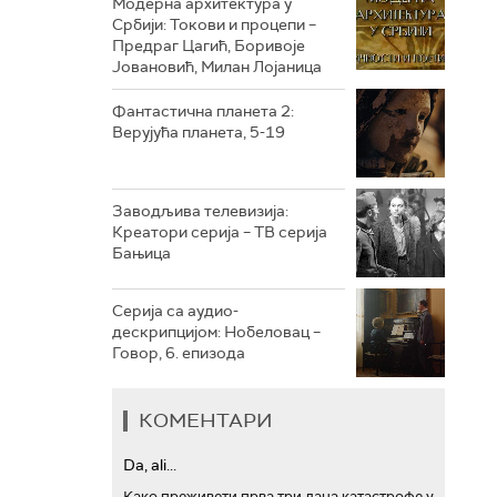
Модерна архитектура у
Србији: Токови и процепи –
Предраг Цагић, Боривоје
РТС ТРЕЗОР
Јовановић, Милан Лојаница
РТС МУЗИКА
Фантастична планета 2:
Верујућа планета, 5-19
РТС ПОЛЕТАРАЦ
Заводљива телевизија:
Креатори серија – ТВ серија
Бањица
Серија са аудио-
дескрипцијом: Нобеловац –
Говор, 6. епизода
КОМЕНТАРИ
Da, ali...
Како преживети прва три дана катастрофе у