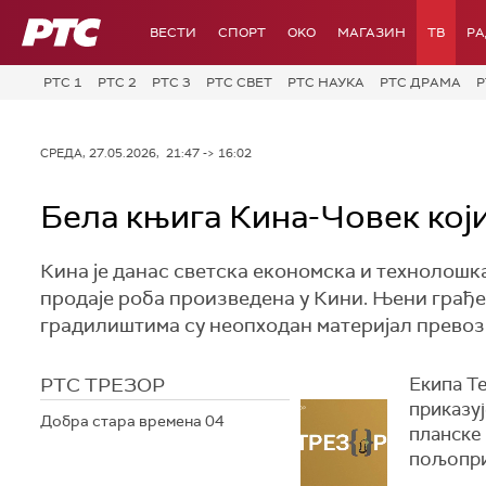
РТС
ВЕСТИ
СПОРТ
OKO
МАГАЗИН
ТВ
Р
РТС 1
РТС 2
РТС 3
РТС СВЕТ
РТС НАУКА
РТС ДРАМА
Р
СРЕДА, 27.05.2026, 21:47 -> 16:02
Бела књига Кина-Човек кој
Кина је данас светска економска и технолошка 
продаје роба произведена у Кини. Њени грађев
градилиштима су неопходан материјал прево
РТС ТРЕЗОР
Екипа Те
приказуј
Добра стара времена 04
планске 
пољопри