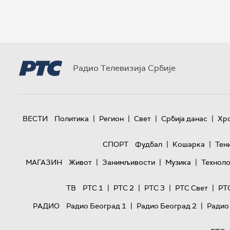
Радио Телевизија Србије
|
|
|
|
ВЕСТИ
Политика
Регион
Свет
Србија данас
Хр
|
|
СПОРТ
Фудбал
Кошарка
Тен
|
|
|
МАГАЗИН
Живот
Занимљивости
Музика
Техноло
|
|
|
|
ТВ
РТС 1
РТС 2
РТС 3
РТС Свет
РТ
|
|
РАДИО
Радио Београд 1
Радио Београд 2
Радио