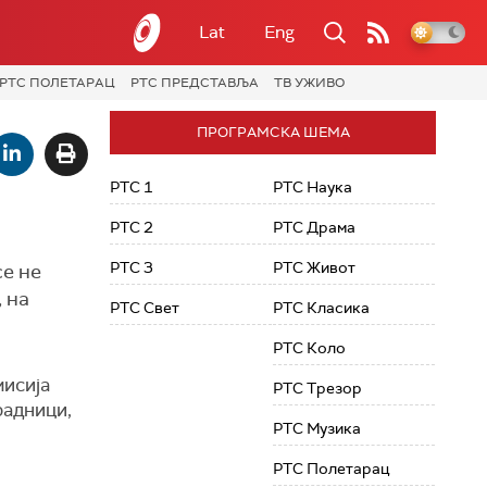
Lat
Eng
РТС ПОЛЕТАРАЦ
РТС ПРЕДСТАВЉА
ТВ УЖИВО
ПРОГРАМСКА ШЕМА
РТС 1
РТС Наука
РТС 2
РТС Драма
РТС 3
РТС Живот
се не
 на
РТС Свет
РТС Класика
РТС Коло
мисија
РТС Трезор
радници,
РТС Музика
РТС Полетарац