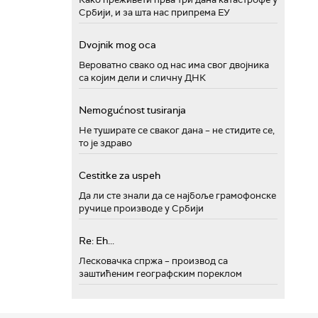
Србији, и за шта нас припрема ЕУ
Dvojnik mog oca
Вероватно свако од нас има свог двојника
са којим дели и сличну ДНК
Nemogućnost tusiranja
Не туширате се сваког дана – не стидите се,
то је здраво
Cestitke za uspeh
Да ли сте знали да се најбоље грамофонске
ручице производе у Србији
Re: Eh...
Лесковачка спржа – производ са
заштићеним географским пореклом