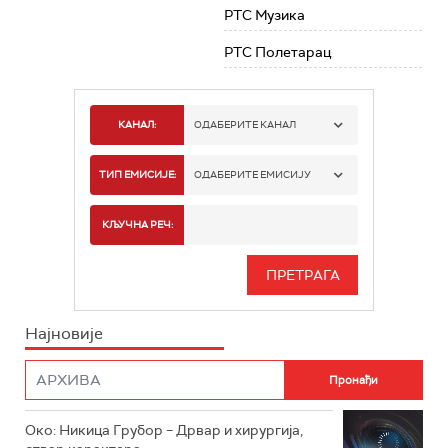
РТС Музика
РТС Полетарац
КАНАЛ:
ОДАБЕРИТЕ КАНАЛ
РТС 1
ТИП ЕМИСИЈЕ:
ОДАБЕРИТЕ ЕМИСИЈУ
РТС 2
СПОРТ
КЉУЧНА РЕЧ:
РТС 3
СЕРИЈА
РТС СВЕТ
ИНФО
Најновије
РТС НАУКА
ФИЛМ
РТС ДРАМА
Око: Никица Грубор – Дрвар и хирургија,
РТС ЖИВОТ