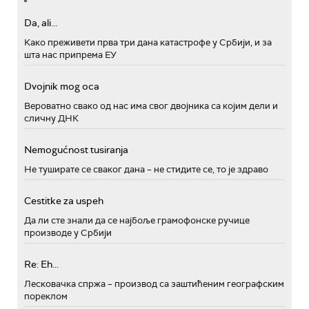
Da, ali...
Како преживети прва три дана катастрофе у Србији, и за
шта нас припрема ЕУ
Dvojnik mog oca
Вероватно свако од нас има свог двојника са којим дели и
сличну ДНК
Nemogućnost tusiranja
Не туширате се сваког дана – не стидите се, то је здраво
Cestitke za uspeh
Да ли сте знали да се најбоље грамофонске ручице
производе у Србији
Re: Eh...
Лесковачка спржа – производ са заштићеним географским
пореклом