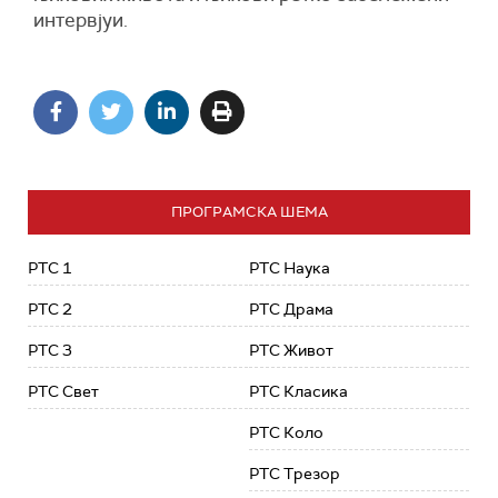
интервјуи.
ПРОГРАМСКА ШЕМА
РТС 1
РТС Наука
РТС 2
РТС Драма
РТС 3
РТС Живот
РТС Свет
РТС Класика
РТС Коло
РТС Трезор