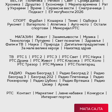
|
|
|
|
ВЕСТИ
Политика
Регион
Свет
Србија данас
|
|
|
|
Хроника
Друштво
Економија
Мерила времена
Рат
|
|
|
|
у Украјини
Време
Сервисне вести
Сматрачница
|
Подкаст
ЕУ могућности 2026
|
|
|
|
СПОРТ
Фудбал
Кошарка
Тенис
Одбојка
|
|
|
|
Рукомет
Ватерполо
Атлетика
Ауто-мото
Остали
|
спортови
Меморијал РТС
|
|
|
МАГАЗИН
Живот
Занимљивости
Музика
|
|
|
|
Технологијa
Путујемо
Свет познатих
Здравље
|
|
|
|
Филм и ТВ
Наука
Природа
Дигитални предузетник
|
За мале велике хероје
Наизглед здрав
|
|
|
|
|
ТВ
РТС 1
РТС 2
РТС 3
РТС Свет
РТС Наука
|
|
|
|
РТС Драма
РТС Живот
РТС Класика
РТС Коло
|
|
РТС Трезор
РТС Музика
РТС Полетарац
|
|
РАДИО
Радио Београд 1
Радио Београд 2
Радио
|
|
|
Београд 3
Београд 202
Радио Плетеница
Радио
|
|
|
Рокенролер
Радио Џубокс
Радио Вртешка
Радио
|
Џезер
Архив
|
|
|
|
РТС
Контакт
Маркетинг
Јавне набавке
Конкурси
Интернет портал
МАПА САЈТА