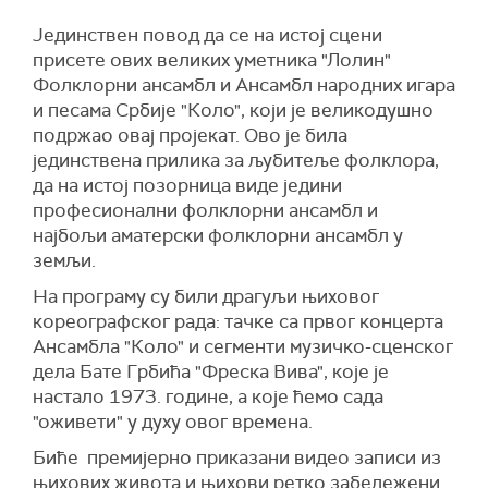
Јединствен повод да се на истој сцени
присете ових великих уметника "Лолин"
Фолклорни ансамбл и Ансамбл народних игара
и песама Србије "Коло", који је великодушно
подржао овај пројекат. Ово је била
јединствена прилика за љубитеље фолклора,
да на истој позорница виде једини
професионални фолклорни ансамбл и
најбољи аматерски фолклорни ансамбл у
земљи.
На програму су били драгуљи њиховог
кореографског рада: тачке са првог концерта
Ансамбла "Коло" и сегменти музичко-сценског
дела Бате Грбића "Фреска Вива", које је
настало 1973. године, а које ћемо сада
"оживети" у духу овог времена.
Биће премијерно приказани видео записи из
њихових живота и њихови ретко забележени