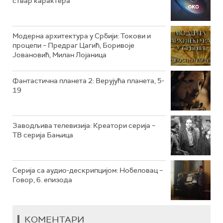
ствар карактера
РТС КЛАСИКА
РТС КОЛО
Модерна архитектура у Србији: Токови и
процепи – Предраг Цагић, Боривоје
Јовановић, Милан Лојаница
РТС ТРЕЗОР
РТС МУЗИКА
Фантастична планета 2: Верујућа планета, 5-
19
РТС ПОЛЕТАРАЦ
Заводљива телевизија: Креатори серија –
ТВ серија Бањица
Серија са аудио-дескрипцијом: Нобеловац –
Говор, 6. епизода
КОМЕНТАРИ