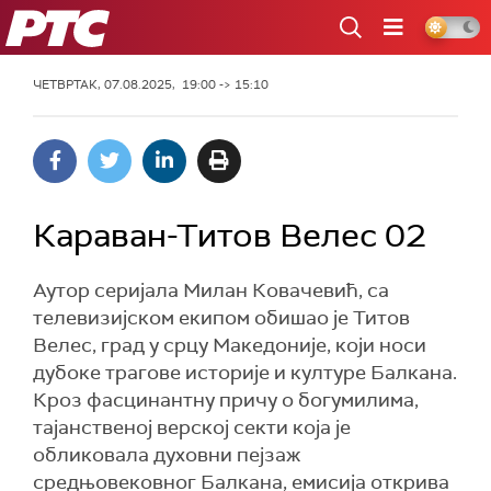
РТС
ЧЕТВРТАК, 07.08.2025, 19:00 -> 15:10
Караван-Титов Велес 02
Аутор серијала Милан Ковачевић, са
телевизијском екипом обишао је Титов
Велес, град у срцу Македоније, који носи
дубоке трагове историје и културе Балкана.
Кроз фасцинантну причу о богумилима,
тајанственој верској секти која је
обликовала духовни пејзаж
средњовековног Балкана, емисија открива