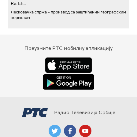
Re: Eh...
Лесковачка спржа – производ са заштићеним географским
пореклом
Преузмите РТС мобилну апликацију
Радио Телевизија Србије