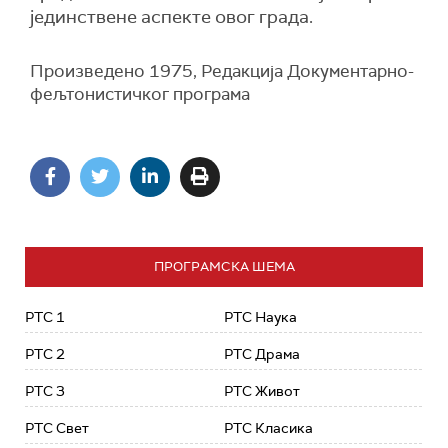
јединствене аспекте овог града.
Произведено 1975, Редакција Документарно-
фељтонистичког програма
ПРОГРАМСКА ШЕМА
РТС 1
РТС Наука
РТС 2
РТС Драма
РТС 3
РТС Живот
РТС Свет
РТС Класика