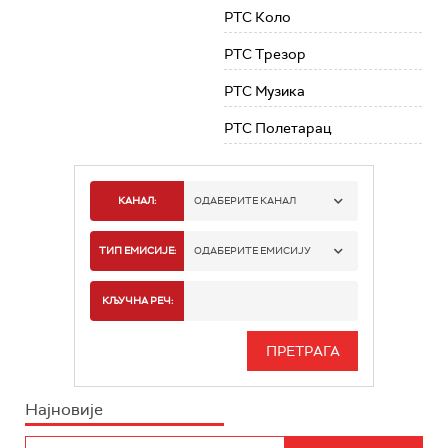
РТС Коло
РТС Трезор
РТС Музика
РТС Полетарац
КАНАЛ:
ОДАБЕРИТЕ КАНАЛ
РТС 1
ТИП ЕМИСИЈЕ:
ОДАБЕРИТЕ ЕМИСИЈУ
РТС 2
СПОРТ
КЉУЧНА РЕЧ:
РТС 3
СЕРИЈА
РТС СВЕТ
ИНФО
Најновије
РТС НАУКА
ФИЛМ