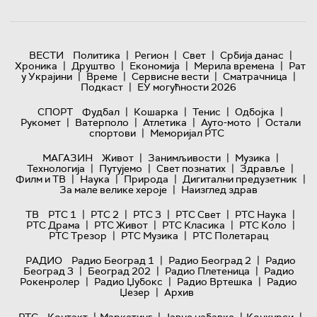
|
|
|
|
ВЕСТИ
Политика
Регион
Свет
Србија данас
|
|
|
|
Хроника
Друштво
Економија
Мерила времена
Рат
|
|
|
|
у Украјини
Време
Сервисне вести
Сматрачница
|
Подкаст
ЕУ могућности 2026
|
|
|
|
СПОРТ
Фудбал
Кошарка
Тенис
Одбојка
|
|
|
|
Рукомет
Ватерполо
Атлетика
Ауто-мото
Остали
|
спортови
Меморијал РТС
|
|
|
МАГАЗИН
Живот
Занимљивости
Музика
|
|
|
|
Технологијa
Путујемо
Свет познатих
Здравље
|
|
|
|
Филм и ТВ
Наука
Природа
Дигитални предузетник
|
За мале велике хероје
Наизглед здрав
|
|
|
|
|
ТВ
РТС 1
РТС 2
РТС 3
РТС Свет
РТС Наука
|
|
|
|
РТС Драма
РТС Живот
РТС Класика
РТС Коло
|
|
РТС Трезор
РТС Музика
РТС Полетарац
|
|
РАДИО
Радио Београд 1
Радио Београд 2
Радио
|
|
|
Београд 3
Београд 202
Радио Плетеница
Радио
|
|
|
Рокенролер
Радио Џубокс
Радио Вртешка
Радио
|
Џезер
Архив