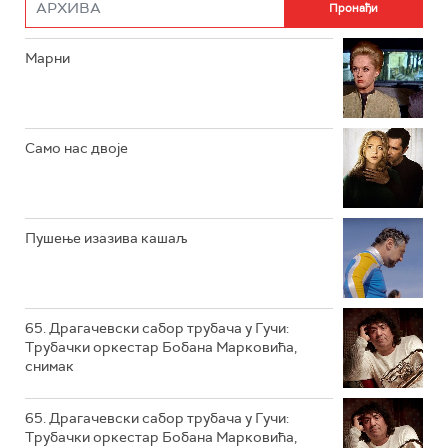
РТС ДРАМА
Марни
РТС ЖИВОТ
РТС КЛАСИКА
РТС КОЛО
Само нас двоје
РТС ТРЕЗОР
РТС МУЗИКА
Пушење изазива кашаљ
РТС ПОЛЕТАРАЦ
65. Драгачевски сабор трубача у Гучи:
Трубачки оркестар Бобана Марковића,
снимак
65. Драгачевски сабор трубача у Гучи:
Трубачки оркестар Бобана Марковића,