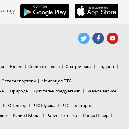
кацију
|
|
|
|
|
ни
Време
Сервисне вести
Сматрачница
Подкаст
|
Остали спортови
Меморијал РТС
|
|
|
ка
Природа
Дигитални предузетник
За мале велике
|
|
|
РТС Трезор
РТС Музика
РТС Полетарац
|
|
|
|
лер
Радио Џубокс
Радио Вртешка
Радио Џезер