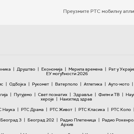
Преузмите РТС мобилну апли
|
|
|
|
оника
Друштво
Економија
Мерила времена
Рат у Украји
ЕУ могућности 2026
|
|
|
|
|
|
ис
Одбојка
Рукомет
Ватерполо
Атлетика
Ауто-мото
|
|
|
|
|
гијa
Путујемо
Свет познатих
Здравље
Филм и ТВ
Нау
|
хероје
Наизглед здрав
|
|
|
|
С Наука
РТС Драма
РТС Живот
РТС Класика
РТС Коло
|
|
|
 Београд 3
Београд 202
Радио Плетеница
Радио Рокенро
Архив