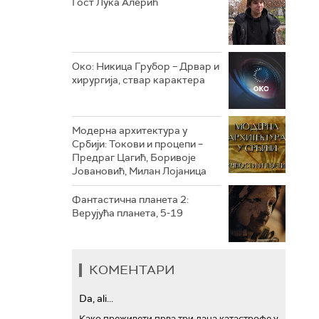
Гост Лука Алерић
РТС ТРЕЗОР
РТС МУЗИКА
Око: Никица Грубор – Дрвар и
хирургија, ствар карактера
РТС ПОЛЕТАРАЦ
Модерна архитектура у
Србији: Токови и процепи –
Предраг Цагић, Боривоје
Јовановић, Милан Лојаница
Фантастична планета 2:
Верујућа планета, 5-19
КОМЕНТАРИ
Da, ali...
Како преживети прва три дана катастрофе у