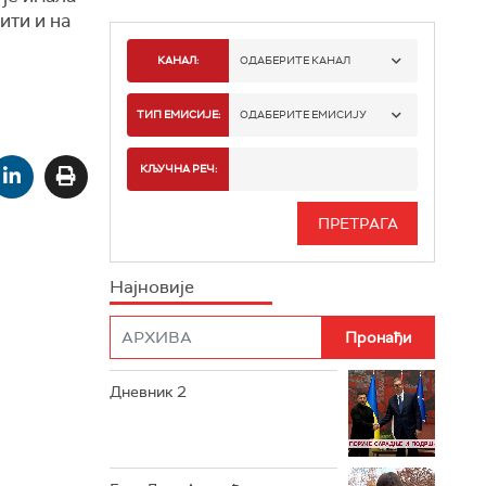
ити
и на
КАНАЛ:
ОДАБЕРИТЕ КАНАЛ
РТС 1
ТИП ЕМИСИЈЕ:
ОДАБЕРИТЕ ЕМИСИЈУ
РТС 2
СПОРТ
КЉУЧНА РЕЧ:
РТС 3
СЕРИЈА
РТС СВЕТ
ИНФО
Најновије
РТС НАУКА
ФИЛМ
РТС ДРАМА
Дневник 2
РТС ЖИВОТ
РТС КЛАСИКА
РТС КОЛО