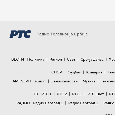
Радио Телевизија Србије
|
|
|
|
ВЕСТИ
Политика
Регион
Свет
Србија данас
Хр
|
|
СПОРТ
Фудбал
Кошарка
Тен
|
|
|
МАГАЗИН
Живот
Занимљивости
Музика
Техноло
|
|
|
|
ТВ
РТС 1
РТС 2
РТС 3
РТС Свет
РТ
|
|
РАДИО
Радио Београд 1
Радио Београд 2
Радио