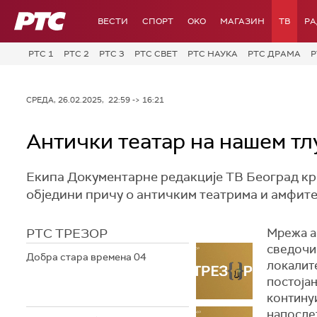
РТС
ВЕСТИ
СПОРТ
OKO
МАГАЗИН
ТВ
Р
РТС 1
РТС 2
РТС 3
РТС СВЕТ
РТС НАУКА
РТС ДРАМА
Р
СРЕДА, 26.02.2025, 22:59 -> 16:21
Антички театар на нашем тл
Екипа Документарне редакције ТВ Београд кре
обједини причу о античким театрима и амфите
РТС ТРЕЗОР
Мрежа а
сведочи 
Добра стара времена 04
локалит
постоја
контину
напослет