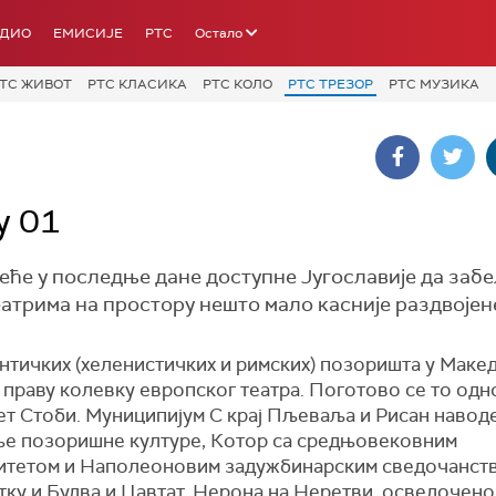
АДИО
ЕМИСИЈЕ
РТС
Остало
ТС ЖИВОТ
РТС КЛАСИКА
РТС КОЛО
РТС ТРЕЗОР
РТС МУЗИКА
у 01
ће у последње дане доступне Југославије да заб
атрима на простору нешто мало касније раздвојен
нтичких (хеленистичких и римских) позоришта у Маке
праву колевку европског театра. Поготово се то одн
ет Стоби. Муниц
и
пијум С крај Пљеваља и Рисан навод
ње позоришне културе, Котор са средњовековним
итетом и Наполеоновим задужбинарским сведочанств
ку и Будва и Цавтат. Нерона на Неретви, осведочено 