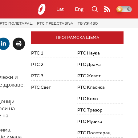
Lat
Eng
РТС ПОЛЕТАРАЦ
РТС ПРЕДСТАВЉА
ТВ УЖИВО
ПРОГРАМСКА ШЕМА
РТС 1
РТС Наука
РТС 2
РТС Драма
РТС 3
РТС Живот
ележи и
е државе.
РТС Свет
РТС Класика
РТС Коло
донији
оси на
РТС Трезор
е на
РТС Музика
има,
РТС Полетарац
је имала