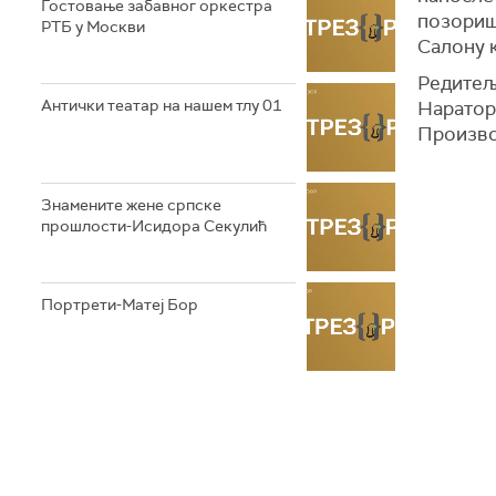
Гостовање забавног оркестра
позоришт
РТБ у Москви
Салону к
Редитељ
Антички театар на нашем тлу 01
Наратор
Произво
Знамените жене српске
прошлости-Исидора Секулић
Портрети-Матеј Бор