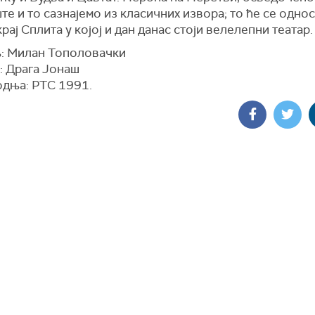
е и то сазнајемо из класичних извора; то ће се
однос
рај Сплита у којој и дан данас стоји велелепни театар.
: Милан Тополовачки
: Драга Јонаш
дња: РТС 1991.