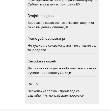
Србији, и за шта нас припрема ЕУ
Dvojnik mog oca
Вероватно свако од нас има свог двојника
са којим дели и сличну ДНК
Nemogućnost tusiranja
Не туширате се сваког дана – не стидите се,
то је здраво
Cestitke za uspeh
Да ли сте знали да се најбоље грамофонске
ручице производе у Србији
Re: Eh...
Лесковачка спржа – производ са
заштићеним географским пореклом