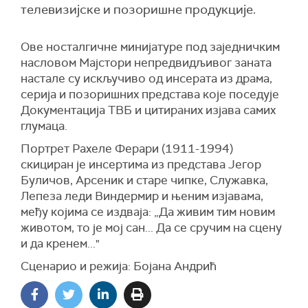
телевизијске и позоришне продукције.
Ове носталгичне минијатуре под заједничким
насловом Мајстори непредвидљивог заната
настале су искључиво од инсерата из драма,
серија и позоришних представа које поседује
Документација ТВБ и цитираних изјава самих
глумаца.
Портрет Рахеле Ферари (1911-1994)
скициран је инсертима из представа Јегор
Буличов, Арсеник и старе чипке, Служавка,
Лепеза леди Виндермир и њеним изјавама,
међу којима се издваја: „Да живим тим новим
животом, то је мој сан... Да се сручим на сцену
и да кренем..."
Сценарио и режија: Бојана Андрић