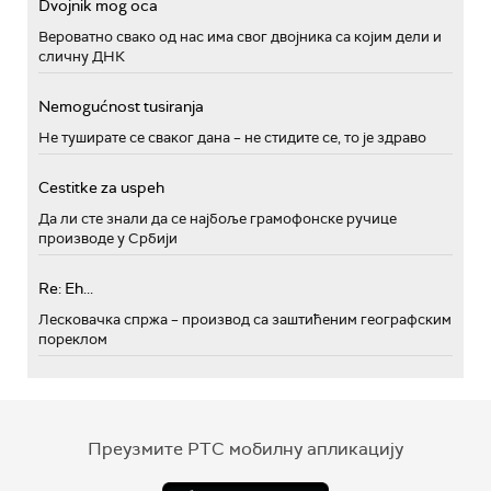
Dvojnik mog oca
Вероватно свако од нас има свог двојника са којим дели и
сличну ДНК
Nemogućnost tusiranja
Не туширате се сваког дана – не стидите се, то је здраво
Cestitke za uspeh
Да ли сте знали да се најбоље грамофонске ручице
производе у Србији
Re: Eh...
Лесковачка спржа – производ са заштићеним географским
пореклом
Преузмите РТС мобилну апликацију