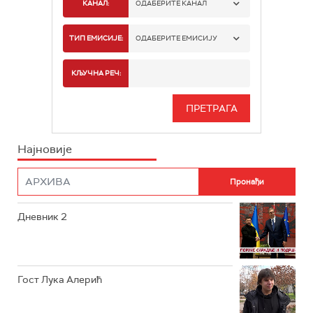
КАНАЛ:
ОДАБЕРИТЕ КАНАЛ
РТС 1
ТИП ЕМИСИЈЕ:
ОДАБЕРИТЕ ЕМИСИЈУ
РТС 2
СПОРТ
КЉУЧНА РЕЧ:
РТС 3
СЕРИЈА
РТС СВЕТ
ИНФО
Најновије
РТС НАУКА
ФИЛМ
РТС ДРАМА
Дневник 2
РТС ЖИВОТ
РТС КЛАСИКА
РТС КОЛО
Гост Лука Алерић
РТС ТРЕЗОР