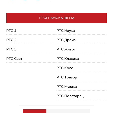
ПРОГРАМСКА ШЕМА
РТС 1
РТС Наука
РТС 2
РТС Драма
РТС 3
РТС Живот
РТС Свет
РТС Класика
РТС Коло
РТС Трезор
РТС Музика
РТС Полетарац