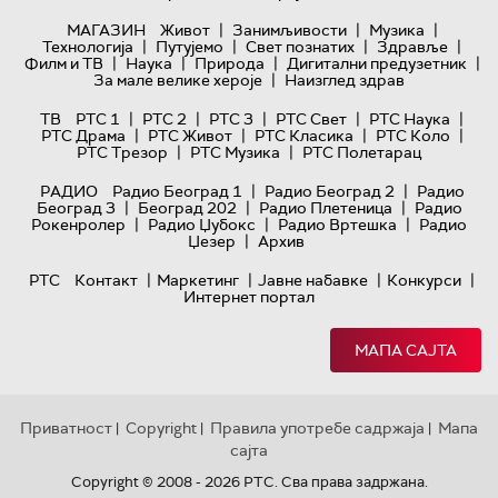
|
|
|
МАГАЗИН
Живот
Занимљивости
Музика
|
|
|
|
Технологијa
Путујемо
Свет познатих
Здравље
|
|
|
|
Филм и ТВ
Наука
Природа
Дигитални предузетник
|
За мале велике хероје
Наизглед здрав
|
|
|
|
|
ТВ
РТС 1
РТС 2
РТС 3
РТС Свет
РТС Наука
|
|
|
|
РТС Драма
РТС Живот
РТС Класика
РТС Коло
|
|
РТС Трезор
РТС Музика
РТС Полетарац
|
|
РАДИО
Радио Београд 1
Радио Београд 2
Радио
|
|
|
Београд 3
Београд 202
Радио Плетеница
Радио
|
|
|
Рокенролер
Радио Џубокс
Радио Вртешка
Радио
|
Џезер
Архив
|
|
|
|
РТС
Контакт
Маркетинг
Јавне набавке
Конкурси
Интернет портал
МАПА САЈТА
Приватност
Copyright
Правила употребе садржаја
Мапа
|
|
|
сајта
Copyright © 2008 - 2026 РТС. Сва права задржана.