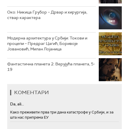
РТС МУЗИКА
Око: Никица Грубор – Дрвар и хирургија,
ствар карактера
РТС ПОЛЕТАРАЦ
Модерна архитектура у Србији: Токови и
процепи – Предраг Цагић, Боривоје
Јовановић, Милан Лојаница
Фантастична планета 2: Верујућа планета, 5-
19
КОМЕНТАРИ
Da, ali...
Како преживети прва три дана катастрофе у Србији, и за
шта нас припрема ЕУ