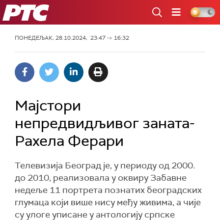
РТС
ПОНЕДЕЉАК, 28.10.2024, 23:47 -> 16:32
Мајстори
непредвидљивог заната-
Рахела Ферари
Телевизија Београд је, у периоду од 2000.
до 2010, реализовала у оквиру Забавне
недеље 11 портрета познатих београдских
глумаца који више нису међу живима, а чије
су улоге уписане у антологију српске