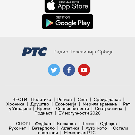
Радио Телевизија Србије
|
|
|
|
ВЕСТИ
Политика
Регион
Свет
Србија данас
|
|
|
|
Хроника
Друштво
Економија
Мерила времена
Рат
|
|
|
|
у Украјини
Време
Сервисне вести
Сматрачница
|
Подкаст
ЕУ могућности 2026
|
|
|
|
СПОРТ
Фудбал
Кошарка
Тенис
Одбојка
|
|
|
|
Рукомет
Ватерполо
Атлетика
Ауто-мото
Остали
|
спортови
Меморијал РТС