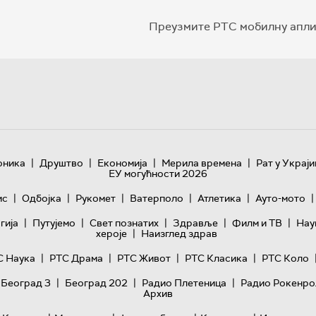
Преузмите РТС мобилну апли
|
|
|
|
оника
Друштво
Економија
Мерила времена
Рат у Украји
ЕУ могућности 2026
|
|
|
|
|
|
ис
Одбојка
Рукомет
Ватерполо
Атлетика
Ауто-мото
|
|
|
|
|
гијa
Путујемо
Свет познатих
Здравље
Филм и ТВ
Нау
|
хероје
Наизглед здрав
|
|
|
|
С Наука
РТС Драма
РТС Живот
РТС Класика
РТС Коло
|
|
|
 Београд 3
Београд 202
Радио Плетеница
Радио Рокенро
Архив