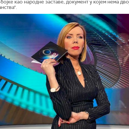
бојке као народне заставе, документ у којем нема дво
нства".