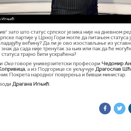
а Игњић
рив" зато што статус српског језика није на дневном ре
српске партије у Црној Гори могле да питањем статуса 
ладајућу већину? Да ли је ово изостављање из уставн
знак да сада није тренутак за њих или пак да ће могућ
статуса трајно бити ускраћена?
ји
Око
говоре универзитетски професори
Чедомир Ан
Копривица
, а из Подгорице се укључује
Драгослав Шћ
ник Покрета народног повјерења и бивши министар.
 води
Драгана Игњић
.