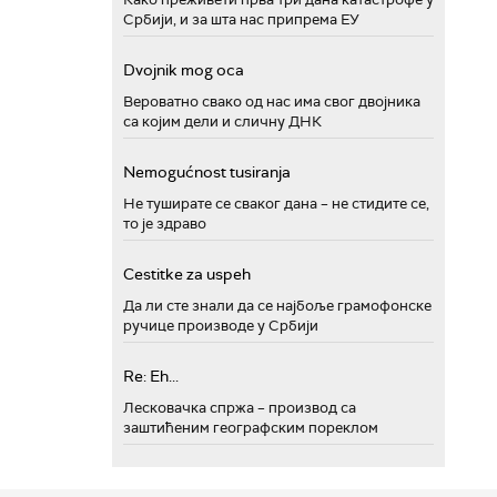
Србији, и за шта нас припрема ЕУ
Dvojnik mog oca
Вероватно свако од нас има свог двојника
са којим дели и сличну ДНК
Nemogućnost tusiranja
Не туширате се сваког дана – не стидите се,
то је здраво
Cestitke za uspeh
Да ли сте знали да се најбоље грамофонске
ручице производе у Србији
Re: Eh...
Лесковачка спржа – производ са
заштићеним географским пореклом