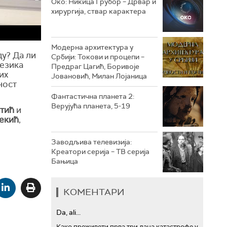
Око: Никица Грубор – Дрвар и
хирургија, ствар карактера
РТС ТРЕЗОР
РТС МУЗИКА
Модерна архитектура у
ду? Да ли
Србији: Токови и процепи –
језика
РТС ПОЛЕТАРАЦ
Предраг Цагић, Боривоје
их
Јовановић, Милан Лојаница
ност
Фантастична планета 2:
Верујућа планета, 5-19
тић
и
екић
,
Заводљива телевизија:
Креатори серија – ТВ серија
Бањица
КОМЕНТАРИ
Da, ali...
Како преживети прва три дана катастрофе у