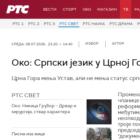
РТС
ВЕСТИ
СПОРТ
OKO
МАГАЗИН
ТВ
Р
РТС 1
РТС 2
РТС 3
РТС СВЕТ
РТС НАУКА
РТС ДРАМА
Р
ИЗВОР:
АУТОР:
СРЕДА, 08.07.2026, 23:20 -> 14:40
Oко: Српски језик у Црној Г
Црна Гора мења Устав, али не мења статус српс
Промена
РТС СВЕТ
чланице 
Око: Никица Грубор – Дрвар и
реформе,
хирургија, ствар карактера
међутим,
неопходн
троје по
председ
Писма иза жице
"докумен