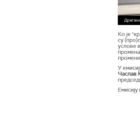
Драган
Ко је "к
су (про)
услове в
промена 
промене 
У емиси
Часлав 
председ
Емисију