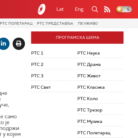
Lat
Eng
РТС ПОЛЕТАРАЦ
РТС ПРЕДСТАВЉА
ТВ УЖИВО
ПРОГРАМСКА ШЕМА
РТС 1
РТС Наука
РТС 2
РТС Драма
РТС 3
РТС Живот
РТС Свет
РТС Класика
дне
е
РТС Коло
уче,
РТС Трезор
је само
РТС Музика
о је
 подржи
РТС Полетарац
 у којем