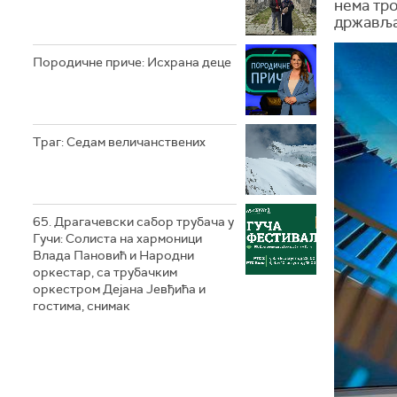
нема тро
државља
Породичне приче: Исхрана деце
Траг: Седам величанствених
65. Драгачевски сабор трубача у
Гучи: Солиста на хармоници
Влада Пановић и Народни
оркестар, са трубачким
оркестром Дејана Јевђића и
гостима, снимак