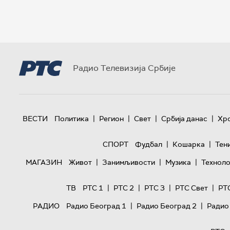
Радио Телевизија Србије
|
|
|
|
ВЕСТИ
Политика
Регион
Свет
Србија данас
Хр
|
|
СПОРТ
Фудбал
Кошарка
Тен
|
|
|
МАГАЗИН
Живот
Занимљивости
Музика
Техноло
|
|
|
|
ТВ
РТС 1
РТС 2
РТС 3
РТС Свет
РТ
|
|
РАДИО
Радио Београд 1
Радио Београд 2
Радио