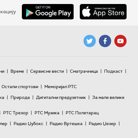
кацију
|
|
|
|
|
ни
Време
Сервисне вести
Сматрачница
Подкаст
|
Остали спортови
Меморијал РТС
|
|
|
ка
Природа
Дигитални предузетник
За мале велике
|
|
|
РТС Трезор
РТС Музика
РТС Полетарац
|
|
|
|
лер
Радио Џубокс
Радио Вртешка
Радио Џезер