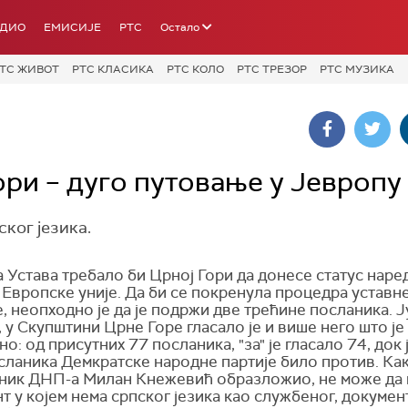
АДИО
ЕМИСИЈЕ
РТС
Остало
ТС ЖИВОТ
РТС КЛАСИКА
РТС КОЛО
РТС ТРЕЗОР
РТС МУЗИКА
ори – дуго путовање у Јевропу
ког језика.
 Устава требало би Црној Гори да донесе статус наре
Европске уније. Да би се покренула процедра уставн
 неопходно је да је подржи две трећине посланика. Ј
 у Скупштини Црне Горе гласало је и више него што је
о: од присутних 77 посланика, "за" је гласало 74, док 
сланика Демкратске народне партије било против. Как
ник ДНП-а Милан Кнежевић образложио, не може да
т у којем нема српског језика као службеног, документ