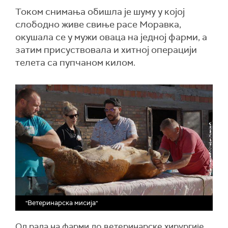
Током снимања обишла је шуму у којој
слободно живе свиње расе Моравка,
окушала се у мужи оваца на једној фарми, а
затим присуствовала и хитној операцији
телета са пупчаном килом.
"Ветеринарска мисија"
Од рада на фарми до ветеринарске хирургије,