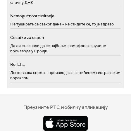
сличну ДНК
Nemogućnost tusiranja
Не туширате се сваког дана – не стидите се, то је здраво
Cestitke za uspeh
Да ли сте знали да се најбоље грамофонске ручице
производе у Србији
Re: Eh...
Лесковачка спржа – производ са заштићеним географским
пореклом
Преузмите РТС мобилну апликацију