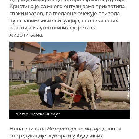
Кристина је са много ентузијазма прихватила
сваки изазов, па гледаоце очекује епизода
пуна занимљивих ситуација, неочекиваних
реакција и аутентичних сусрета са
животињама.
"Ветеринарска мисија"
Нова епизода
Ветеринарске мисије
доноси
спој едукације, хумора и узбудљивих