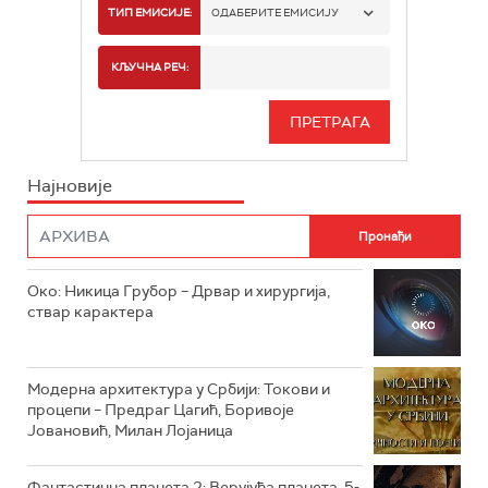
РТС 1
ТИП ЕМИСИЈЕ:
ОДАБЕРИТЕ ЕМИСИЈУ
РТС 2
СПОРТ
КЉУЧНА РЕЧ:
РТС 3
СЕРИЈА
РТС СВЕТ
ИНФО
Најновије
РТС НАУКА
ФИЛМ
РТС ДРАМА
Око: Никица Грубор – Дрвар и хирургија,
РТС ЖИВОТ
ствар карактера
РТС КЛАСИКА
РТС КОЛО
Модерна архитектура у Србији: Токови и
процепи – Предраг Цагић, Боривоје
Јовановић, Милан Лојаница
РТС ТРЕЗОР
РТС МУЗИКА
Фантастична планета 2: Верујућа планета, 5-