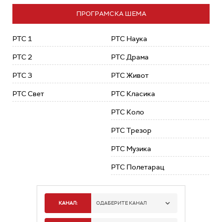
ПРОГРАМСКА ШЕМА
РТС 1
РТС Наука
РТС 2
РТС Драма
РТС 3
РТС Живот
РТС Свет
РТС Класика
РТС Коло
РТС Трезор
РТС Музика
РТС Полетарац
КАНАЛ:
ОДАБЕРИТЕ КАНАЛ