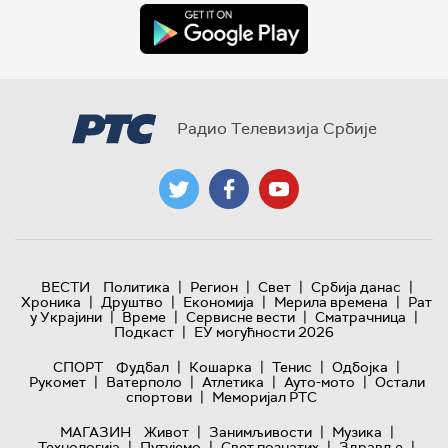
Радио Телевизија Србије
|
|
|
|
ВЕСТИ
Политика
Регион
Свет
Србија данас
|
|
|
|
Хроника
Друштво
Економија
Мерила времена
Рат
|
|
|
|
у Украјини
Време
Сервисне вести
Сматрачница
|
Подкаст
ЕУ могућности 2026
|
|
|
|
СПОРТ
Фудбал
Кошарка
Тенис
Одбојка
|
|
|
|
Рукомет
Ватерполо
Атлетика
Ауто-мото
Остали
|
спортови
Меморијал РТС
|
|
|
МАГАЗИН
Живот
Занимљивости
Музика
|
|
|
|
Технологијa
Путујемо
Свет познатих
Здравље