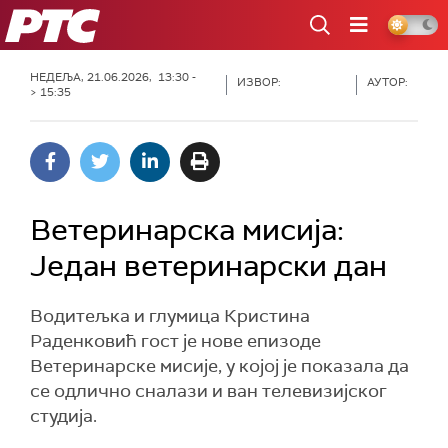
РТС
НЕДЕЉА, 21.06.2026, 13:30 -
ИЗВОР:
АУТОР:
> 15:35
Ветеринарска мисија:
Један ветеринарски дан
Водитељка и глумица Кристина
Раденковић гост је нове епизоде
Ветеринарске мисије, у којој је показала да
се одлично сналази и ван телевизијског
студија.