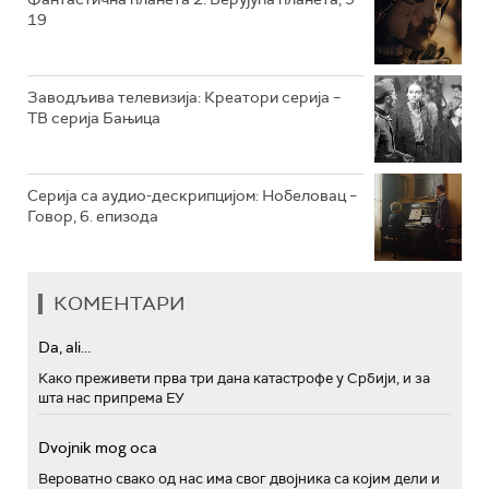
19
РТС ПОЛЕТАРАЦ
Заводљива телевизија: Креатори серија –
ТВ серија Бањица
Серија са аудио-дескрипцијом: Нобеловац –
Говор, 6. епизода
КОМЕНТАРИ
Da, ali...
Како преживети прва три дана катастрофе у Србији, и за
шта нас припрема ЕУ
Dvojnik mog oca
Вероватно свако од нас има свог двојника са којим дели и