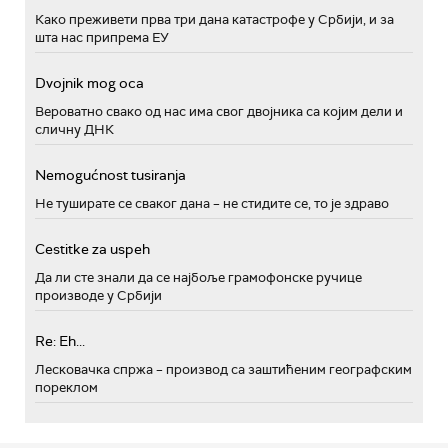
Како преживети прва три дана катастрофе у Србији, и за
шта нас припрема ЕУ
Dvojnik mog oca
Вероватно свако од нас има свог двојника са којим дели и
сличну ДНК
Nemogućnost tusiranja
Не туширате се сваког дана – не стидите се, то је здраво
Cestitke za uspeh
Да ли сте знали да се најбоље грамофонске ручице
производе у Србији
Re: Eh...
Лесковачка спржа – производ са заштићеним географским
пореклом