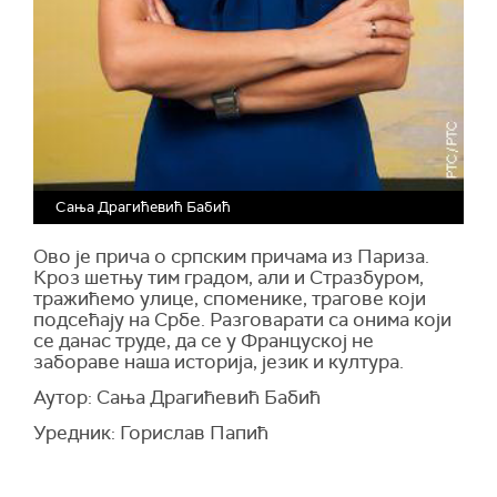
Сања Драгићевић Бабић
Ово је прича о српским причама из Париза.
Кроз шетњу
т
им градом, али и Стразбуром,
тражићемо улице, споменике, трагове који
подсећају на Србе. Разговарати са онима који
се данас труде, да се у Француској не
забораве наша историја, језик и култура.
Аутор: Сања Драгићевић Бабић
Уредник: Горислав Папић