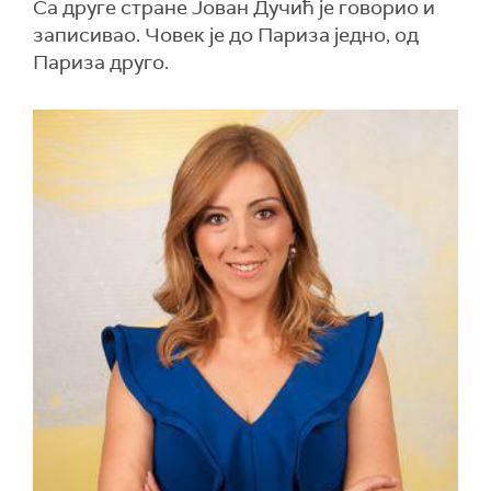
Са друге стране Јован Дучић је говорио и
записивао. Човек је до Париза једно, од
Париза друго.