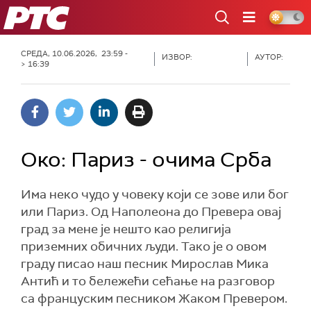
РТС
СРЕДА, 10.06.2026, 23:59 -
ИЗВОР:
АУТОР:
> 16:39
Oко: Париз - очима Срба
Има неко чудо у човеку који се зове или бог
или Париз. Од Наполеона до Превера овај
град за мене је нешто као религија
приземних обичних људи. Тако је о овом
граду писао наш песник Мирослав Мика
Антић и то бележећи сећање на разговор
са француским песником Жаком Превером.