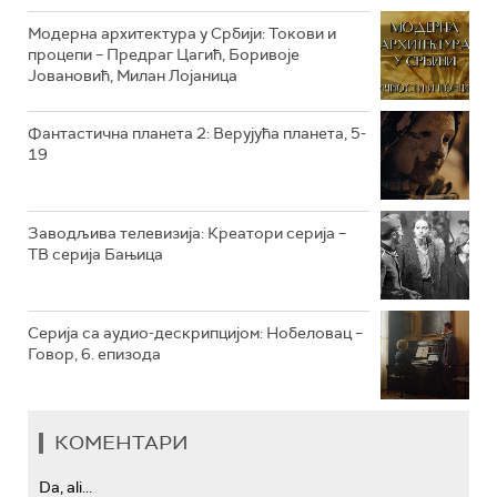
РТС КОЛО
Модерна архитектура у Србији: Токови и
процепи – Предраг Цагић, Боривоје
Јовановић, Милан Лојаница
РТС ТРЕЗОР
РТС МУЗИКА
Фантастична планета 2: Верујућа планета, 5-
19
РТС ПОЛЕТАРАЦ
Заводљива телевизија: Креатори серија –
ТВ серија Бањица
Серија са аудио-дескрипцијом: Нобеловац –
Говор, 6. епизода
КОМЕНТАРИ
Da, ali...