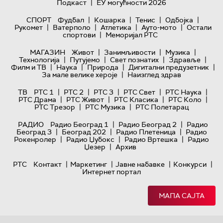
|
Подкаст
ЕУ могућности 2026
|
|
|
|
СПОРТ
Фудбал
Кошарка
Тенис
Одбојка
|
|
|
|
Рукомет
Ватерполо
Атлетика
Ауто-мото
Остали
|
спортови
Меморијал РТС
|
|
|
МАГАЗИН
Живот
Занимљивости
Музика
|
|
|
|
Технологијa
Путујемо
Свет познатих
Здравље
|
|
|
|
Филм и ТВ
Наука
Природа
Дигитални предузетник
|
За мале велике хероје
Наизглед здрав
|
|
|
|
|
ТВ
РТС 1
РТС 2
РТС 3
РТС Свет
РТС Наука
|
|
|
|
РТС Драма
РТС Живот
РТС Класика
РТС Коло
|
|
РТС Трезор
РТС Музика
РТС Полетарац
|
|
РАДИО
Радио Београд 1
Радио Београд 2
Радио
|
|
|
Београд 3
Београд 202
Радио Плетеница
Радио
|
|
|
Рокенролер
Радио Џубокс
Радио Вртешка
Радио
|
Џезер
Архив
|
|
|
|
РТС
Контакт
Маркетинг
Јавне набавке
Конкурси
Интернет портал
МАПА САЈТА