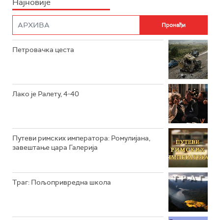
Најновије
РТС НАУКА
ФИЛМ
РТС ДРАМА
Петровачка цеста
РТС ЖИВОТ
РТС КЛАСИКА
РТС КОЛО
Лако је Ралету, 4-40
РТС ТРЕЗОР
РТС МУЗИКА
Путеви римских императора: Ромулијана,
завештање цара Галерија
РТС ПОЛЕТАРАЦ
Траг: Пољопривредна школа