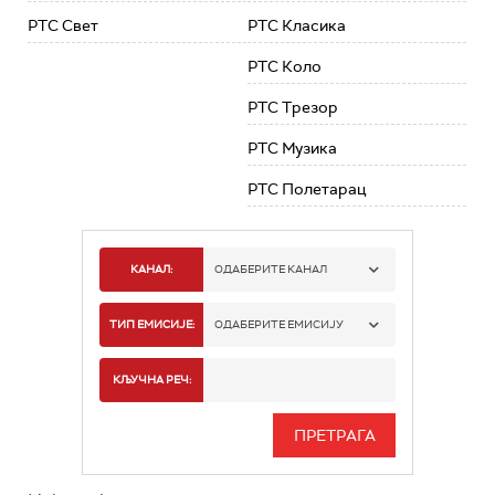
РТС Свет
РТС Класика
РТС Коло
РТС Трезор
РТС Музика
РТС Полетарац
КАНАЛ:
ОДАБЕРИТЕ КАНАЛ
РТС 1
ТИП ЕМИСИЈЕ:
ОДАБЕРИТЕ ЕМИСИЈУ
РТС 2
СПОРТ
КЉУЧНА РЕЧ:
РТС 3
СЕРИЈА
РТС СВЕТ
ИНФО