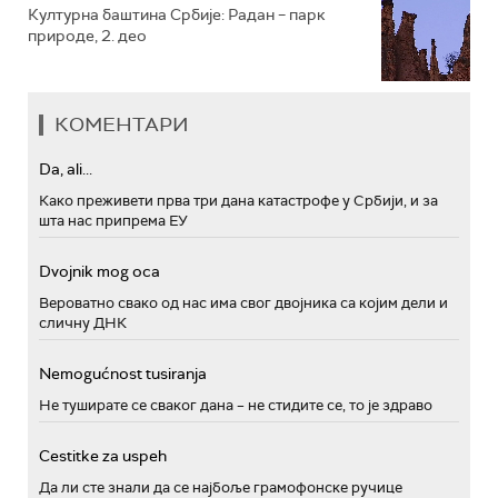
Културна баштина Србије: Радан – парк
природе, 2. део
КОМЕНТАРИ
Da, ali...
Како преживети прва три дана катастрофе у Србији, и за
шта нас припрема ЕУ
Dvojnik mog oca
Вероватно свако од нас има свог двојника са којим дели и
сличну ДНК
Nemogućnost tusiranja
Не туширате се сваког дана – не стидите се, то је здраво
Cestitke za uspeh
Да ли сте знали да се најбоље грамофонске ручице