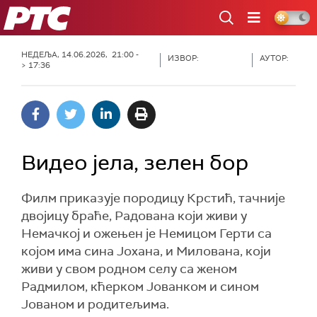
РТС
НЕДЕЉА, 14.06.2026, 21:00 -
ИЗВОР:
АУТОР:
> 17:36
Видео јела, зелен бор
Филм приказује породицу Крстић, тачније
двојицу браће, Радована који живи у
Немачкој и ожењен је Немицом Герти са
којом има сина Јохана, и Милована, који
живи у свом родном селу са женом
Радмилом, кћерком Јованком и сином
Јованом и родитељима.