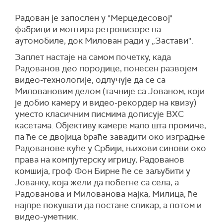
Радован је запослен у "Мерцедесовој"
фабрици и монтира ретровизоре на
аутомобиле, док Милован ради у „Застави".
Заплет настаје на самом почетку, када
Радованов део породице, понесен развојем
видео-технологије, одлучује да се са
Миловановим делом (тачније са Јованом, који
је добио камеру и видео-рекордер на квизу)
уместо класичним писмима дописује ВХС
касетама. Објективу камере мало шта промиче,
па ће се двојица браће завадити око изградње
Радованове куће у Србији, њихови синови око
права на компјутерску игрицу, Радованов
комшија, гроф Фон Бирне ће се заљубити у
Јованку, која жели да побегне са села, а
Радованова и Милованова мајка, Милица, ће
најпре покушати да постане сликар, а потом и
видео-уметник.