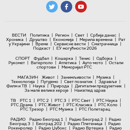
|
|
|
|
ВЕСТИ
Политика
Регион
Свет
Србија данас
|
|
|
|
Хроника
Друштво
Економија
Мерила времена
Рат
|
|
|
|
у Украјини
Време
Сервисне вести
Сматрачница
|
Подкаст
ЕУ могућности 2026
|
|
|
|
СПОРТ
Фудбал
Кошарка
Тенис
Одбојка
|
|
|
|
Рукомет
Ватерполо
Атлетика
Ауто-мото
Остали
|
спортови
Меморијал РТС
|
|
|
МАГАЗИН
Живот
Занимљивости
Музика
|
|
|
|
Технологијa
Путујемо
Свет познатих
Здравље
|
|
|
|
Филм и ТВ
Наука
Природа
Дигитални предузетник
|
За мале велике хероје
Наизглед здрав
|
|
|
|
|
ТВ
РТС 1
РТС 2
РТС 3
РТС Свет
РТС Наука
|
|
|
|
РТС Драма
РТС Живот
РТС Класика
РТС Коло
|
|
РТС Трезор
РТС Музика
РТС Полетарац
|
|
РАДИО
Радио Београд 1
Радио Београд 2
Радио
|
|
|
Београд 3
Београд 202
Радио Плетеница
Радио
|
|
|
Рокенролер
Радио Џубокс
Радио Вртешка
Радио