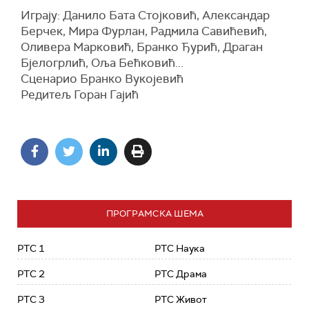
Играју: Данило Бата Стојковић, Александар
Берчек, Мира Фурлан, Радмила Савићевић,
Оливера Марковић, Бранко Ђурић, Драган
Бјелогрлић, Оља Бећковић...
Сценарио Бранко Вукојевић
Редитељ Горан Гајић
ПРОГРАМСКА ШЕМА
РТС 1
РТС Наука
РТС 2
РТС Драма
РТС 3
РТС Живот