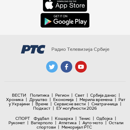
Радио Телевизија Србије
|
|
|
|
ВЕСТИ
Политика
Регион
Свет
Србија данас
|
|
|
|
Хроника
Друштво
Економија
Мерила времена
Рат
|
|
|
|
у Украјини
Време
Сервисне вести
Сматрачница
|
Подкаст
ЕУ могућности 2026
|
|
|
|
СПОРТ
Фудбал
Кошарка
Тенис
Одбојка
|
|
|
|
Рукомет
Ватерполо
Атлетика
Ауто-мото
Остали
|
спортови
Меморијал РТС