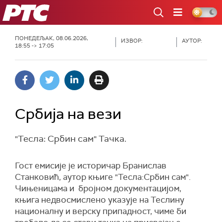
РТС
ПОНЕДЕЉАК, 08.06.2026,
ИЗВОР:
АУТОР:
18:55 -> 17:05
Србија на вези
"Тесла: Србин сам" Тачка.
Гост емисије је историчар Бранислав
Станковић, аутор књиге "Тесла:Србин сам".
Чињеницама и бројном документацијом,
књига недвосмислено указује на Теслину
националну и верску припадност, чиме би