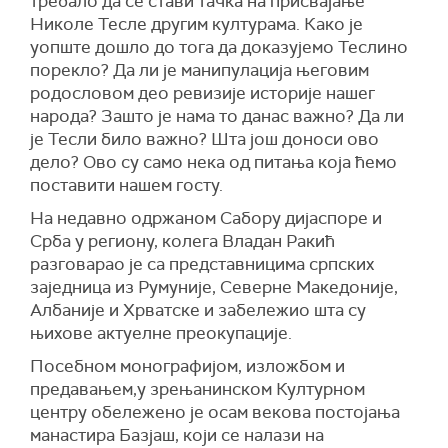
требало да се стави тачка на присвајање
Николе Тесле другим културама. Како је
уопште дошло до тога да доказујемо Теслино
порекло? Да ли је манипулација његовим
родословом део ревизије историје нашег
народа? Зашто је нама то данас важно? Да ли
је Тесли било важно? Шта још доноси ово
дело? Ово су само нека од питања која ћемо
поставити нашем госту.
На недавно одржаном Сабору дијаспоре и
Срба у региону, колега Владан Ракић
разговарао је са представницима српских
заједница из Румуније, Северне Македоније,
Албаније и Хрватске и забележио шта су
њихове актуелне преокупације.
Посебном монографијом, изложбом и
предавањем,у зрењанинском Културном
центру обележено је осам векова постојања
манастира Базјаш, који се налази на