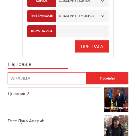
КАНАЛ:
ОДАБЕРИТЕ КАНАЛ
РТС 1
ТИП ЕМИСИЈЕ:
ОДАБЕРИТЕ ЕМИСИЈУ
РТС 2
СПОРТ
КЉУЧНА РЕЧ:
РТС 3
СЕРИЈА
РТС СВЕТ
ИНФО
Најновије
РТС НАУКА
ФИЛМ
РТС ДРАМА
Дневник 2
РТС ЖИВОТ
РТС КЛАСИКА
РТС КОЛО
Гост Лука Алерић
РТС ТРЕЗОР