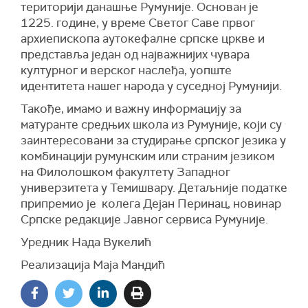
територији данашње Румуније. Основан је
1225. године, у време Светог Саве првог
архиепископа аутокефалне српске цркве и
представља један од најважнијих чувара
културног и верског наслеђа, уопште
идентитета нашег народа у суседној Румунији.
Такође, имамо и важну информацију за
матуранте средњих школа из Румуније, који су
заинтересовани за студирање српског језика у
комбинацији румунским или страним језиком
на Филолошком факултету Западног
универзитета у Темишвару. Детаљније податке
припремио је колега Дејан Перинац, новинар
Српске редакције Јавног сервиса Румуније.
Уредник Нада Вукелић
Реализација Маја Мандић