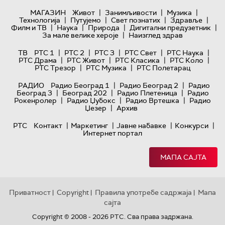
|
|
|
МАГАЗИН
Живот
Занимљивости
Музика
|
|
|
|
Технологијa
Путујемо
Свет познатих
Здравље
|
|
|
|
Филм и ТВ
Наука
Природа
Дигитални предузетник
|
За мале велике хероје
Наизглед здрав
|
|
|
|
|
ТВ
РТС 1
РТС 2
РТС 3
РТС Свет
РТС Наука
|
|
|
|
РТС Драма
РТС Живот
РТС Класика
РТС Коло
|
|
РТС Трезор
РТС Музика
РТС Полетарац
|
|
РАДИО
Радио Београд 1
Радио Београд 2
Радио
|
|
|
Београд 3
Београд 202
Радио Плетеница
Радио
|
|
|
Рокенролер
Радио Џубокс
Радио Вртешка
Радио
|
Џезер
Архив
|
|
|
|
РТС
Контакт
Маркетинг
Јавне набавке
Конкурси
Интернет портал
МАПА САЈТА
Приватност
Copyright
Правила употребе садржаја
Мапа
|
|
|
сајта
Copyright © 2008 - 2026 РТС. Сва права задржана.