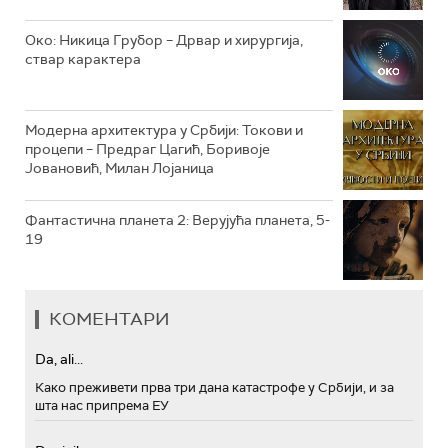
РТС МУЗИКА
Око: Никица Грубор – Дрвар и хирургија,
ствар карактера
РТС ПОЛЕТАРАЦ
Модерна архитектура у Србији: Токови и
процепи – Предраг Цагић, Боривоје
Јовановић, Милан Лојаница
Фантастична планета 2: Верујућа планета, 5-
19
КОМЕНТАРИ
Da, ali...
Како преживети прва три дана катастрофе у Србији, и за
шта нас припрема ЕУ