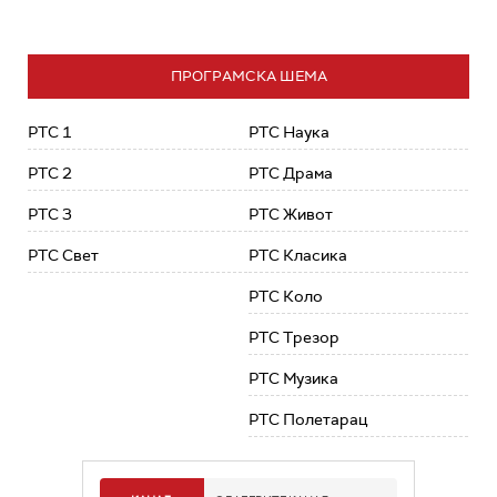
ПРОГРАМСКА ШЕМА
РТС 1
РТС Наука
РТС 2
РТС Драма
РТС 3
РТС Живот
РТС Свет
РТС Класика
РТС Коло
РТС Трезор
РТС Музика
РТС Полетарац