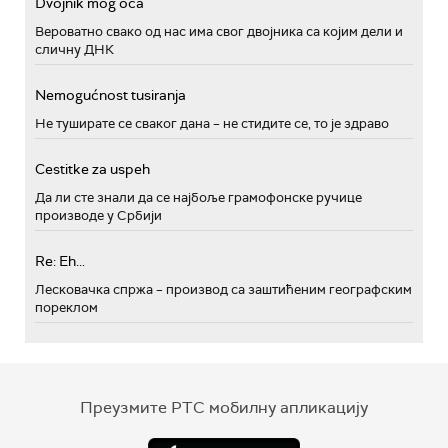
Dvojnik mog oca
Вероватно свако од нас има свог двојника са којим дели и
сличну ДНК
Nemogućnost tusiranja
Не туширате се сваког дана – не стидите се, то је здраво
Cestitke za uspeh
Да ли сте знали да се најбоље грамофонске ручице
производе у Србији
Re: Eh...
Лесковачка спржа – производ са заштићеним географским
пореклом
Преузмите РТС мобилну апликацију