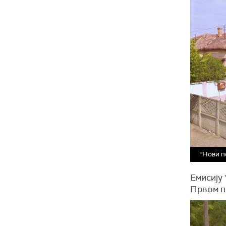
"Нови п
Емисију 
Првом п