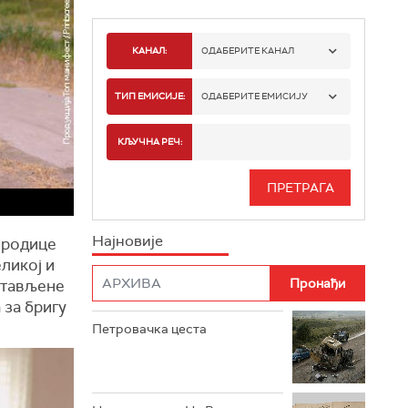
КАНАЛ:
ОДАБЕРИТЕ КАНАЛ
РТС 1
ТИП ЕМИСИЈЕ:
ОДАБЕРИТЕ ЕМИСИЈУ
РТС 2
СПОРТ
КЉУЧНА РЕЧ:
РТС 3
СЕРИЈА
РТС СВЕТ
ИНФО
Најновије
ородице
РТС НАУКА
ФИЛМ
ликој и
стављене
РТС ДРАМА
 за бригу
Петровачка цеста
РТС ЖИВОТ
РТС КЛАСИКА
РТС КОЛО