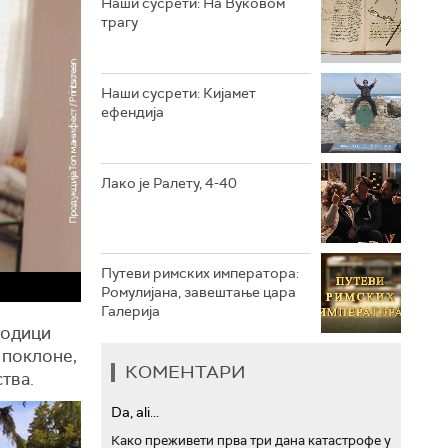
Наши сусрети: На Вуковом
трагу
РТС ТРЕЗОР
РТС МУЗИКА
Наши сусрети: Кијамет
ефендија
РТС ПОЛЕТАРАЦ
Лако је Ралету, 4-40
Путеви римских императора:
Ромулијана, завештање цара
Галерија
родици
 поклоне,
КОМЕНТАРИ
тва.
Da, ali...
Како преживети прва три дана катастрофе у