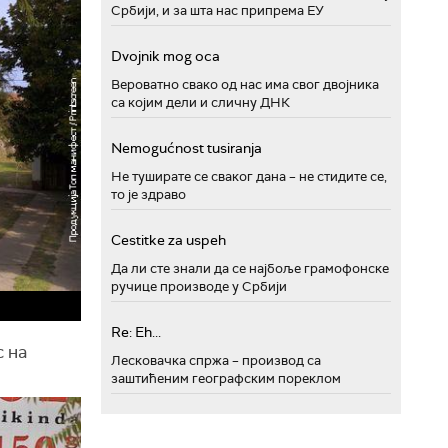
Србији, и за шта нас припрема ЕУ
Dvojnik mog oca
Вероватно свако од нас има свог двојника
са којим дели и сличну ДНК
Nemogućnost tusiranja
Не туширате се сваког дана – не стидите се,
то је здраво
Cestitke za uspeh
Да ли сте знали да се најбоље грамофонске
ручице производе у Србији
Re: Eh...
с на
Лесковачка спржа – производ са
заштићеним географским пореклом