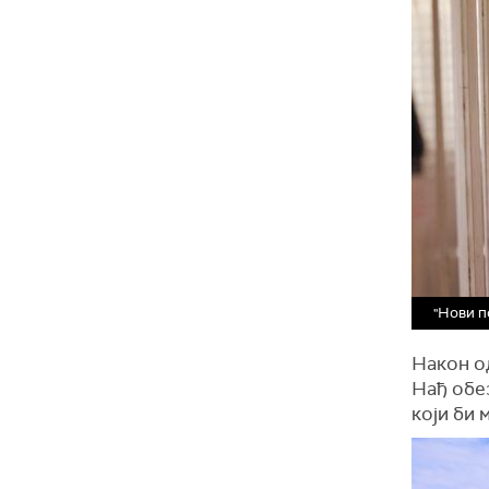
"Нови п
Након о
Нађ обе
који би 