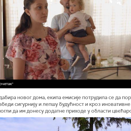
очетак"
дабира новог дома, екипа емисије потрудила се да по
збеди сигурнију и лепшу будућност и кроз иновативне
могли да им донесу додатне приходе у области цвећарс