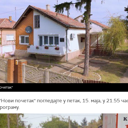
очетак"
"Нови почетак" погледајте у петак, 15. маја, у 21.55 ча
рограму.