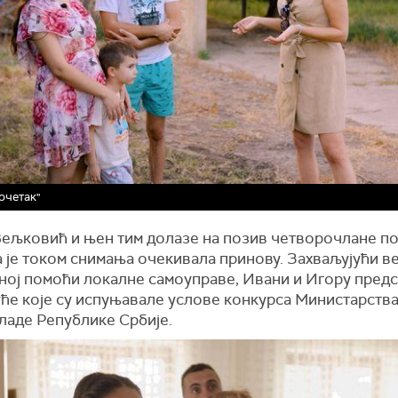
очетак"
Вељковић и њен тим долазе на позив четворочлане п
а је током снимања очекивала принову. Захваљујући ве
ној помоћи локалне самоуправе, Ивани и Игору пред
уће које су испуњавале услове конкурса Министарства
ладе Републике Србије.