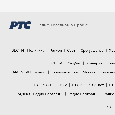
Радио Телевизија Србије
|
|
|
|
ВЕСТИ
Политика
Регион
Свет
Србија данас
Хр
|
|
СПОРТ
Фудбал
Кошарка
Тен
|
|
|
МАГАЗИН
Живот
Занимљивости
Музика
Техноло
|
|
|
|
ТВ
РТС 1
РТС 2
РТС 3
РТС Свет
РТ
|
|
РАДИО
Радио Београд 1
Радио Београд 2
Радио
РТС