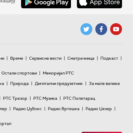
кацију
|
|
|
|
|
ни
Време
Сервисне вести
Сматрачница
Подкаст
|
Остали спортови
Меморијал РТС
|
|
|
ка
Природа
Дигитални предузетник
За мале велике
|
|
|
РТС Трезор
РТС Музика
РТС Полетарац
|
|
|
|
лер
Радио Џубокс
Радио Вртешка
Радио Џезер
ортал