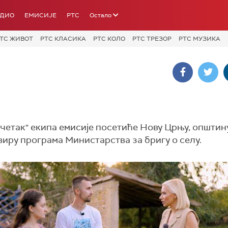
АДИО
ЕМИСИЈЕ
РТС
Остало
ТС ЖИВОТ
РТС КЛАСИКА
РТС КОЛО
РТС ТРЕЗОР
РТС МУЗИКА
четак" екипа емисије посетиће Нову Црњу, општину
виру програма Министарства за бригу о селу.