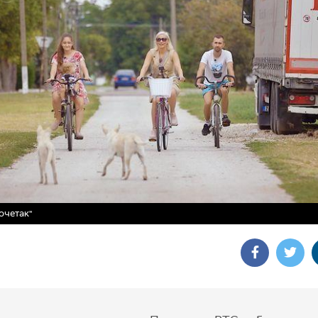
очетак"