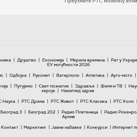
Преузмите РТС мобилну апли
|
|
|
|
оника
Друштво
Економија
Мерила времена
Рат у Украји
ЕУ могућности 2026
|
|
|
|
|
|
ис
Одбојка
Рукомет
Ватерполо
Атлетика
Ауто-мото
|
|
|
|
|
гијa
Путујемо
Свет познатих
Здравље
Филм и ТВ
Нау
|
хероје
Наизглед здрав
|
|
|
|
С Наука
РТС Драма
РТС Живот
РТС Класика
РТС Коло
|
|
|
 Београд 3
Београд 202
Радио Плетеница
Радио Рокенро
Архив
|
|
|
|
Контакт
Маркетинг
Јавне набавке
Конкурси
Интернет п