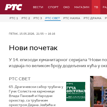
РТС
ВЕСТИ
СПОРТ
OKO
МАГАЗИН
ТВ
Р
РТС 1
РТС 2
РТС 3
РТС СВЕТ
РТС НАУКА
РТС ДРАМА
Р
ПЕТАК, 15.05.2026, 21:55 -> 16:16
Нови почетак
У 14. епизоди хуманитарног серијала "Нови по
издваја по великом броју додељених кућа у ок
РТС СВЕТ
65. Драгачевски сабор трубача у
Гучи: Солиста на хармоници
Влада Пановић и Народни
оркестар, са трубачким
оркестром Дејана Јевђића и