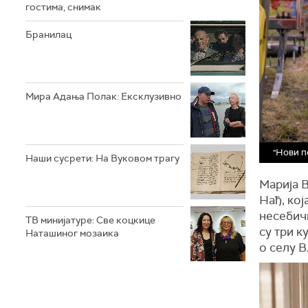
гостима, снимак
Бранилац
Мира Адања Полак: Ексклузивно
"Нови п
Наши сусрети: На Вуковом трагу
Марија 
Нађ, кој
несебич
ТВ минијатуре: Све коцкице
су три к
Наташиног мозаика
о селу В