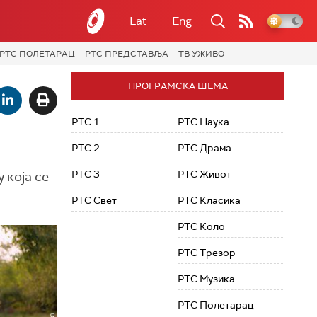
Lat
Eng
РТС ПОЛЕТАРАЦ
РТС ПРЕДСТАВЉА
ТВ УЖИВО
ПРОГРАМСКА ШЕМА
РТС 1
РТС Наука
РТС 2
РТС Драма
РТС 3
РТС Живот
 која се
РТС Свет
РТС Класика
РТС Коло
РТС Трезор
РТС Музика
РТС Полетарац