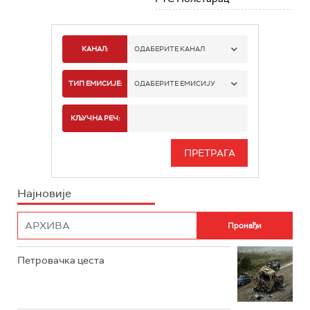
КАНАЛ:
ОДАБЕРИТЕ КАНАЛ
РТС 1
ТИП ЕМИСИЈЕ:
ОДАБЕРИТЕ ЕМИСИЈУ
РТС 2
СПОРТ
КЉУЧНА РЕЧ:
РТС 3
СЕРИЈА
РТС СВЕТ
ИНФО
Најновије
РТС НАУКА
ФИЛМ
РТС ДРАМА
Петровачка цеста
РТС ЖИВОТ
РТС КЛАСИКА