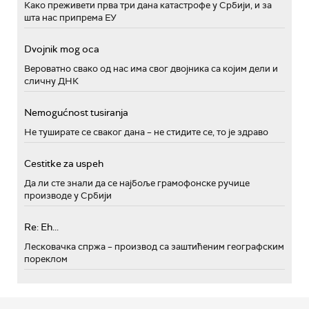
Како преживети прва три дана катастрофе у Србији, и за
шта нас припрема ЕУ
Dvojnik mog oca
Вероватно свако од нас има свог двојника са којим дели и
сличну ДНК
Nemogućnost tusiranja
Не туширате се сваког дана – не стидите се, то је здраво
Cestitke za uspeh
Да ли сте знали да се најбоље грамофонске ручице
производе у Србији
Re: Eh...
Лесковачка спржа – производ са заштићеним географским
пореклом