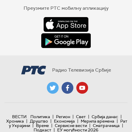
Преузмите РТС мобилну апликацију
Радио Телевизија Србије
|
|
|
|
ВЕСТИ
Политика
Регион
Свет
Србија данас
|
|
|
|
Хроника
Друштво
Економија
Мерила времена
Рат
|
|
|
|
у Украјини
Време
Сервисне вести
Сматрачница
|
Подкаст
ЕУ могућности 2026