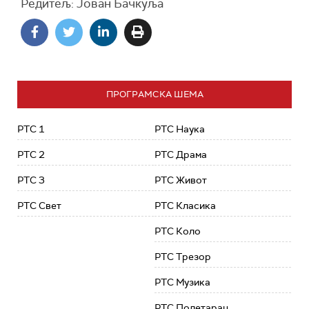
Редитељ: Јован Бачкуља
ПРОГРАМСКА ШЕМА
РТС 1
РТС Наука
РТС 2
РТС Драма
РТС 3
РТС Живот
РТС Свет
РТС Класика
РТС Коло
РТС Трезор
РТС Музика
РТС Полетарац