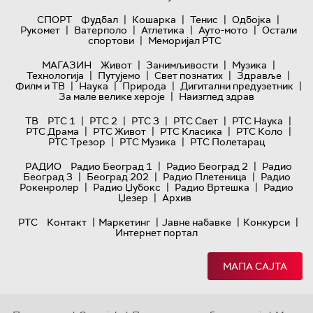
|
|
|
|
СПОРТ
Фудбал
Кошарка
Тенис
Одбојка
|
|
|
|
Рукомет
Ватерполо
Атлетика
Ауто-мото
Остали
|
спортови
Меморијал РТС
|
|
|
МАГАЗИН
Живот
Занимљивости
Музика
|
|
|
|
Технологијa
Путујемо
Свет познатих
Здравље
|
|
|
|
Филм и ТВ
Наука
Природа
Дигитални предузетник
|
За мале велике хероје
Наизглед здрав
|
|
|
|
|
ТВ
РТС 1
РТС 2
РТС 3
РТС Свет
РТС Наука
|
|
|
|
РТС Драма
РТС Живот
РТС Класика
РТС Коло
|
|
РТС Трезор
РТС Музика
РТС Полетарац
|
|
РАДИО
Радио Београд 1
Радио Београд 2
Радио
|
|
|
Београд 3
Београд 202
Радио Плетеница
Радио
|
|
|
Рокенролер
Радио Џубокс
Радио Вртешка
Радио
|
Џезер
Архив
|
|
|
|
РТС
Контакт
Маркетинг
Јавне набавке
Конкурси
Интернет портал
МАПА САЈТА