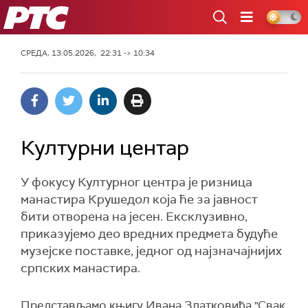
РТС
СРЕДА, 13.05.2026, 22:31 -> 10:34
Културни центар
У фокусу Културног центра је ризница
манастира Крушедол која ће за јавност
бити отворена на јесен. Ексклузивно,
приказујемо део вредних предмета будуће
музејске поставке, једног од најзначајнијих
српских манастира.
Представљамо књигу Ивана Златковића "Свак