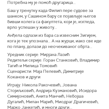
Потребна му је помоћ другарица...
Баш у тренутку када Филип пере судове за
шанком, у Сашином бару се појављује његов
бивши колега са факултета, који је, изгледа,
врло успешан у животу...
Aнђела одлази из бара са извесним Зигијем,
кога је тек упознала... A на журци, иaкo све иде
по плану, долази до неочекиваног обрта...
Уредник серије: Мирјана Лазић
Редитељи серије: Горан Станковић, Владимир
Тагић и Милица Томовић
Сценаристи: Маја Пелевић, Димитрије
Коканов и други
Играју: Никола Ракочевић, Јована
Стојиљковић, Андрија Кузмановић, Исидора
Симијоновић, Анита Манчић, Небојша
Дугалић, Милан Марић, Миодраг Драгичевић,
Марко Јанкетић, и многи други...