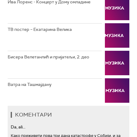
РТС КОЛО
Ива Лоренс - Концерт у Дому омладине
РТС ТРЕЗОР
РТС МУЗИКА
ТВ постер – Екатарина Велика
РТС ПОЛЕТАРАЦ
Бисера Велетанлић и пријатељи, 2. део
Ватра на Ташмајдану
КОМЕНТАРИ
Da, ali...
Како преживети прва три дана катастрофе у Србији, и за