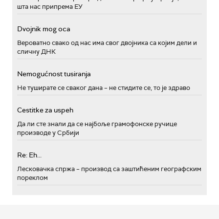
шта нас припрема ЕУ
Dvojnik mog oca
Вероватно свако од нас има свог двојника са којим дели и
сличну ДНК
Nemogućnost tusiranja
Не туширате се сваког дана – не стидите се, то је здраво
Cestitke za uspeh
Да ли сте знали да се најбоље грамофонске ручице
производе у Србији
Re: Eh...
Лесковачка спржа – производ са заштићеним географским
пореклом