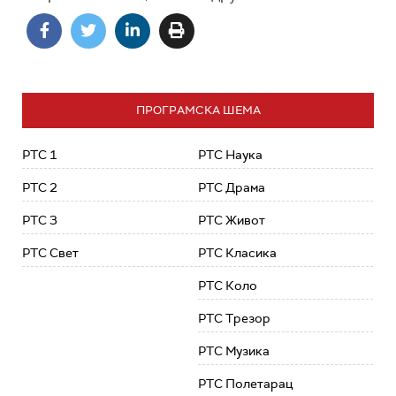
ПРОГРАМСКА ШЕМА
РТС 1
РТС Наука
РТС 2
РТС Драма
РТС 3
РТС Живот
РТС Свет
РТС Класика
РТС Коло
РТС Трезор
РТС Музика
РТС Полетарац