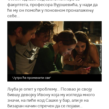
факултета, професора Вујошевића, у нади да
ће му он помоћи у поновном проналажењу
себе...
"Јутро ће променити све"
Љуба је опет у проблему... Позвао је своју
бившу девојку Ивону која му изгледа много
значи, на пиће код Сашке у бар, али је на
бизаран начин спречен да се појави...