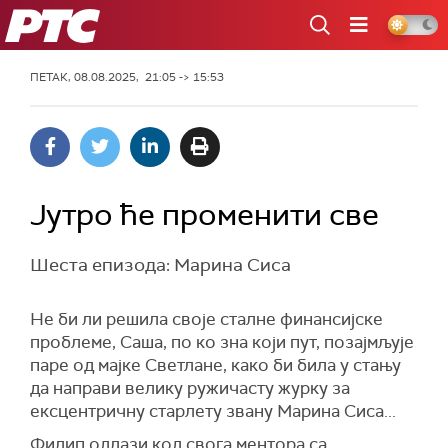
РТС
ПЕТАК, 08.08.2025, 21:05 -> 15:53
Јутро ће променити све
Шеста епизода: Maринa Сиса
Не би ли решила своје сталне финансијске
проблеме, Саша, по ко зна који пут, позајмљује
паре од мајке Светлане, како би била у стању
да направи велику ружичасту журку за
ексцентричну старлету звану Марина Сиса...
Филип одлази код свога ментора са