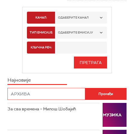
КАНАЛ:
ОДАБЕРИТЕ КАНАЛ
РТС 1
ТИП ЕМИСИЈЕ:
ОДАБЕРИТЕ ЕМИСИЈУ
РТС 2
СПОРТ
КЉУЧНА РЕЧ:
РТС 3
СЕРИЈА
РТС СВЕТ
ИНФО
Најновије
РТС НАУКА
ФИЛМ
РТС ДРАМА
За сва времена – Милош Шобајић
РТС ЖИВОТ
РТС КЛАСИКА