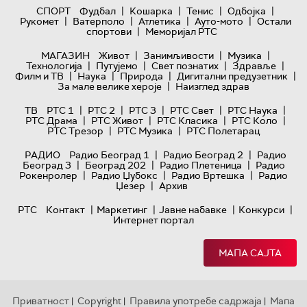
|
|
|
|
СПОРТ
Фудбал
Кошарка
Тенис
Одбојка
|
|
|
|
Рукомет
Ватерполо
Атлетика
Ауто-мото
Остали
|
спортови
Меморијал РТС
|
|
|
МАГАЗИН
Живот
Занимљивости
Музика
|
|
|
|
Технологијa
Путујемо
Свет познатих
Здравље
|
|
|
|
Филм и ТВ
Наука
Природа
Дигитални предузетник
|
За мале велике хероје
Наизглед здрав
|
|
|
|
|
ТВ
РТС 1
РТС 2
РТС 3
РТС Свет
РТС Наука
|
|
|
|
РТС Драма
РТС Живот
РТС Класика
РТС Коло
|
|
РТС Трезор
РТС Музика
РТС Полетарац
|
|
РАДИО
Радио Београд 1
Радио Београд 2
Радио
|
|
|
Београд 3
Београд 202
Радио Плетеница
Радио
|
|
|
Рокенролер
Радио Џубокс
Радио Вртешка
Радио
|
Џезер
Архив
|
|
|
|
РТС
Контакт
Маркетинг
Јавне набавке
Конкурси
Интернет портал
МАПА САЈТА
Приватност
Copyright
Правила употребе садржаја
Мапа
|
|
|