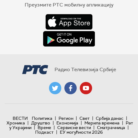
Преузмите РТС мобилну апликацију
Радио Телевизија Србије
|
|
|
|
ВЕСТИ
Политика
Регион
Свет
Србија данас
|
|
|
|
Хроника
Друштво
Економија
Мерила времена
Рат
|
|
|
|
у Украјини
Време
Сервисне вести
Сматрачница
|
Подкаст
ЕУ могућности 2026