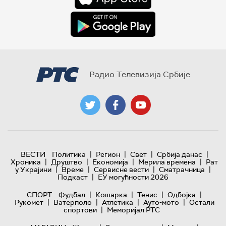
Радио Телевизија Србије
|
|
|
|
ВЕСТИ
Политика
Регион
Свет
Србија данас
|
|
|
|
Хроника
Друштво
Економија
Мерила времена
Рат
|
|
|
|
у Украјини
Време
Сервисне вести
Сматрачница
|
Подкаст
ЕУ могућности 2026
|
|
|
|
СПОРТ
Фудбал
Кошарка
Тенис
Одбојка
|
|
|
|
Рукомет
Ватерполо
Атлетика
Ауто-мото
Остали
|
спортови
Меморијал РТС