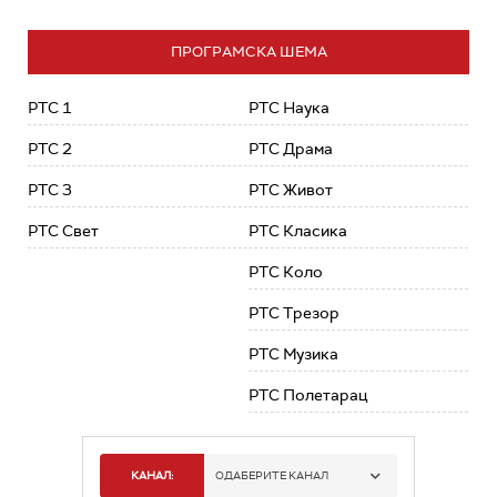
ПРОГРАМСКА ШЕМА
РТС 1
РТС Наука
РТС 2
РТС Драма
РТС 3
РТС Живот
РТС Свет
РТС Класика
РТС Коло
РТС Трезор
РТС Музика
РТС Полетарац
КАНАЛ:
ОДАБЕРИТЕ КАНАЛ