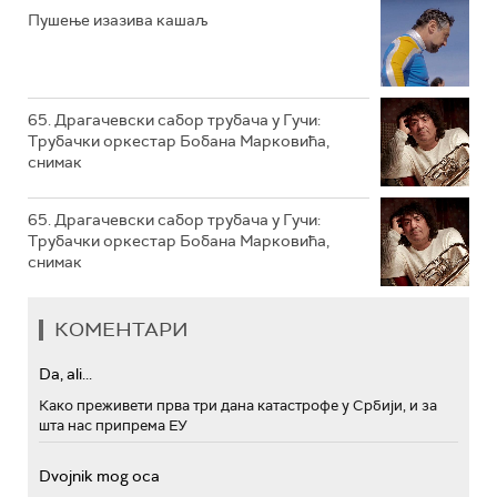
РТС МУЗИКА
Пушење изазива кашаљ
РТС ПОЛЕТАРАЦ
65. Драгачевски сабор трубача у Гучи:
Трубачки оркестар Бобана Марковића,
снимак
65. Драгачевски сабор трубача у Гучи:
Трубачки оркестар Бобана Марковића,
снимак
КОМЕНТАРИ
Da, ali...
Како преживети прва три дана катастрофе у Србији, и за
шта нас припрема ЕУ
Dvojnik mog oca