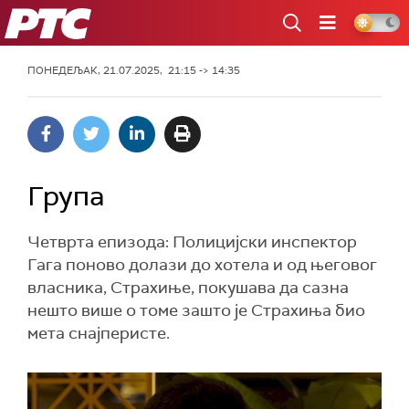
РТС
ПОНЕДЕЉАК, 21.07.2025, 21:15 -> 14:35
Група
Четврта епизода: Полицијски инспектор
Гага поново долази до хотела и од његовог
власника, Страхиње, покушава да сазна
нешто више о томе зашто је Страхиња био
мета снајперисте.