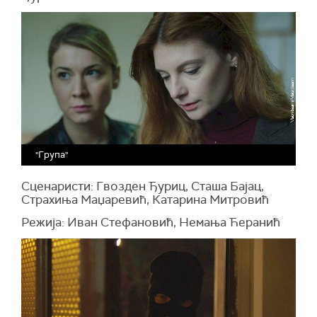
"Група"
Сценаристи: Гвозден Ђуриц, Сташа Бајац,
Страхиња Маџаревић, Катарина Митровић
Режија: Иван Стефановић, Немања Ћеранић