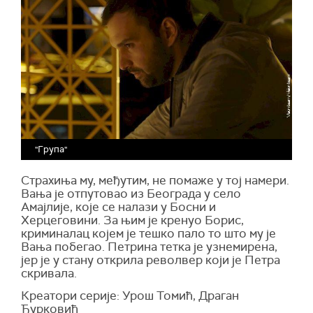
"Група"
Страхиња му, међутим, не помаже у тој намери.
Вања је отпутовао из Београда у село
Амајлије, које се налази у Босни и
Херцеговини. За њим је кренуо Борис,
криминалац којем је тешко пало то што му је
Вања побегао. Петрина тетка је узнемирена,
јер је у стану открила револвер који је Петра
скривала.
Креатори серије: Урош Томић, Драган
Ђурковић