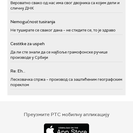
Вероватно свако од нас има свог двојника са којим дели и
сличну ДНК
Nemogućnost tusiranja
Не туширате се сваког дана – не стидите се, то је здраво
Cestitke za uspeh
Да ли сте знали да се најбоље грамофонске ручице
производе у Србији
Re: Eh...
Лесковачка спржа – производ са заштићеним географским
пореклом
Преузмите РТС мобилну апликацију