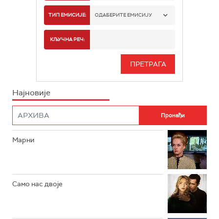
РТС 1
ТИП ЕМИСИЈЕ:
ОДАБЕРИТЕ ЕМИСИЈУ
РТС 2
СПОРТ
КЉУЧНА РЕЧ:
РТС 3
СЕРИЈА
РТС СВЕТ
ИНФО
Најновије
РТС НАУКА
ФИЛМ
РТС ДРАМА
Марни
РТС ЖИВОТ
РТС КЛАСИКА
РТС КОЛО
Само нас двоје
РТС ТРЕЗОР