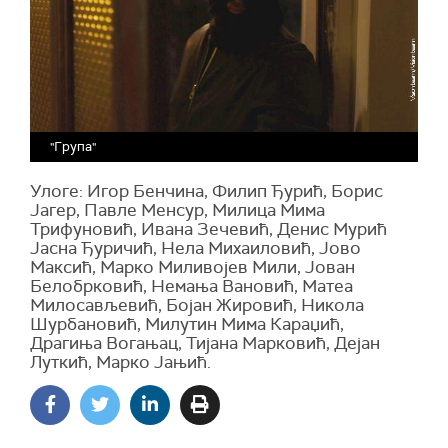
"Група"
Улоге: Игор Бенчина, Филип Ђурић, Борис
Јагер, Павле Менсур, Милица Мима
Трифуновић, Ивана Зечевић, Денис Мурић
Јасна Ђуричић, Нела Михаиловић, Јово
Максић, Марко Миливојев Мили, Јован
Белобрковић, Немања Вановић, Матеа
Милосављевић, Бојан Жировић, Никола
Шурбановић, Милутин Мима Караџић,
Драгиња Вогањац, Тијана Марковић, Дејан
Луткић, Марко Јањић.