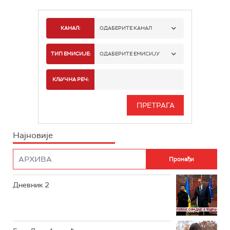
КАНАЛ:
ОДАБЕРИТЕ КАНАЛ
РТС 1
ТИП ЕМИСИЈЕ:
ОДАБЕРИТЕ ЕМИСИЈУ
РТС 2
СПОРТ
КЉУЧНА РЕЧ:
РТС 3
СЕРИЈА
РТС СВЕТ
ИНФО
Најновије
РТС НАУКА
ФИЛМ
РТС ДРАМА
Дневник 2
РТС ЖИВОТ
РТС КЛАСИКА
РТС КОЛО