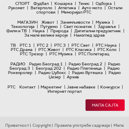
|
|
|
|
СПОРТ
Фудбал
Кошарка
Тенис
Одбојка
|
|
|
|
Рукомет
Ватерполо
Атлетика
Ауто-мото
Остали
|
спортови
Меморијал РТС
|
|
|
МАГАЗИН
Живот
Занимљивости
Музика
|
|
|
|
Технологијa
Путујемо
Свет познатих
Здравље
|
|
|
|
Филм и ТВ
Наука
Природа
Дигитални предузетник
|
За мале велике хероје
Наизглед здрав
|
|
|
|
|
ТВ
РТС 1
РТС 2
РТС 3
РТС Свет
РТС Наука
|
|
|
|
РТС Драма
РТС Живот
РТС Класика
РТС Коло
|
|
РТС Трезор
РТС Музика
РТС Полетарац
|
|
РАДИО
Радио Београд 1
Радио Београд 2
Радио
|
|
|
Београд 3
Београд 202
Радио Плетеница
Радио
|
|
|
Рокенролер
Радио Џубокс
Радио Вртешка
Радио
|
Џезер
Архив
|
|
|
|
РТС
Контакт
Маркетинг
Јавне набавке
Конкурси
Интернет портал
МАПА САЈТА
Приватност
Copyright
Правила употребе садржаја
Мапа
|
|
|