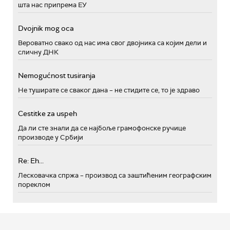
шта нас припрема ЕУ
Dvojnik mog oca
Вероватно свако од нас има свог двојника са којим дели и
сличну ДНК
Nemogućnost tusiranja
Не туширате се сваког дана – не стидите се, то је здраво
Cestitke za uspeh
Да ли сте знали да се најбоље грамофонске ручице
производе у Србији
Re: Eh...
Лесковачка спржа – производ са заштићеним географским
пореклом