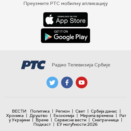
Преузмите РТС мобилну апликацију
Радио Телевизија Србије
|
|
|
|
ВЕСТИ
Политика
Регион
Свет
Србија данас
|
|
|
|
Хроника
Друштво
Економија
Мерила времена
Рат
|
|
|
|
у Украјини
Време
Сервисне вести
Сматрачница
|
Подкаст
ЕУ могућности 2026