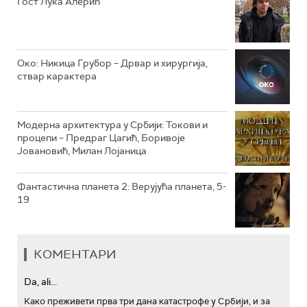
Гост Лука Алерић
РТС ТРЕЗОР
РТС МУЗИКА
Око: Никица Грубор – Дрвар и хирургија,
ствар карактера
РТС ПОЛЕТАРАЦ
Модерна архитектура у Србији: Токови и
процепи – Предраг Цагић, Боривоје
Јовановић, Милан Лојаница
Фантастична планета 2: Верујућа планета, 5-
19
КОМЕНТАРИ
Da, ali...
Како преживети прва три дана катастрофе у Србији, и за