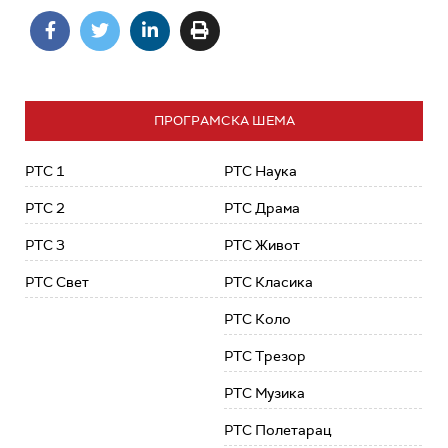
ПРОГРАМСКА ШЕМА
РТС 1
РТС Наука
РТС 2
РТС Драма
РТС 3
РТС Живот
РТС Свет
РТС Класика
РТС Коло
РТС Трезор
РТС Музика
РТС Полетарац