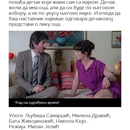
похађа дечак који живи сам са мајком. Дечак
жели да има оца, али да он буде по његовом
избору, а не по укусу његове мајке. Изгледа да
баш наставник највише одговара дечаковој
представи о лику оца...
"Рад на одређено време"
Улоге: Љубиша Самарџић, Милена Дравић,
Бата Живојиновић, Никола Којо...
Режија: Милан Јелић