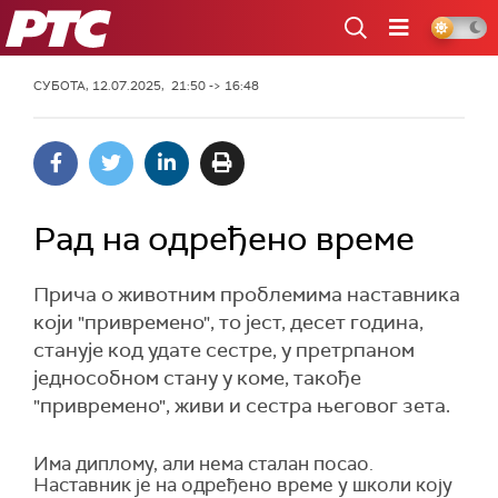
РТС
СУБОТА, 12.07.2025, 21:50 -> 16:48
Рад на одређено време
Прича о животним проблемима наставника
који "привремено", то јест, десет година,
станује код удате сестре, у претрпаном
једнособном стану у коме, такође
"привремено", живи и сестра његовог зета.
Има диплому, али нема сталан посао.
Наставник је на одређено време у школи коју