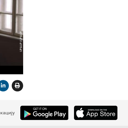
кацију