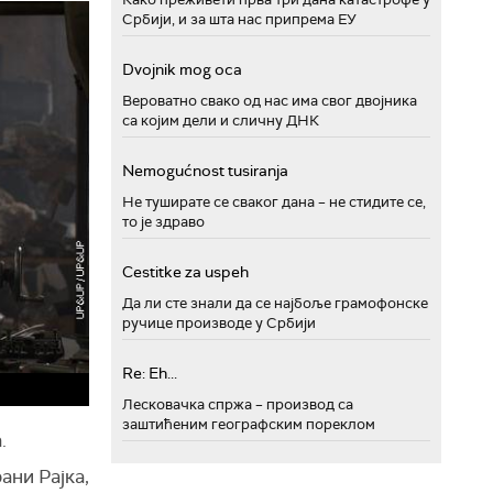
Србији, и за шта нас припрема ЕУ
Dvojnik mog oca
Вероватно свако од нас има свог двојника
са којим дели и сличну ДНК
Nemogućnost tusiranja
Не туширате се сваког дана – не стидите се,
то је здраво
Cestitke za uspeh
Да ли сте знали да се најбоље грамофонске
ручице производе у Србији
Re: Eh...
Лесковачка спржа – производ са
заштићеним географским пореклом
.
ани Рајка,