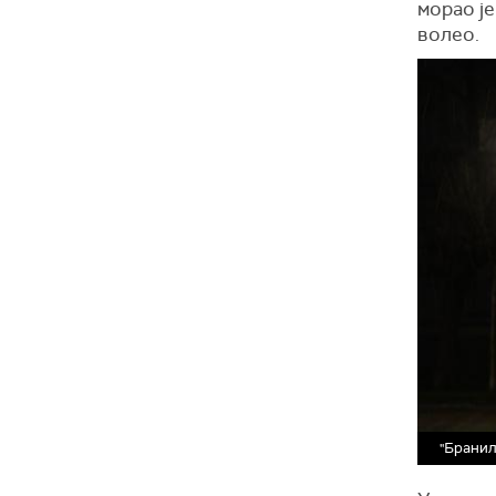
морао је
волео.
"Бранил