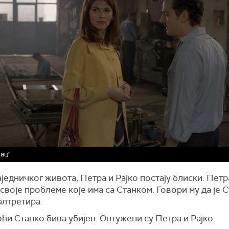
ац"
једничког живота, Петра и Рајко постају блиски. Петр
своје проблеме које има са Станком. Говори му да је 
алтретира.
ћи Станко бива убијен. Оптужени су Петра и Рајко.