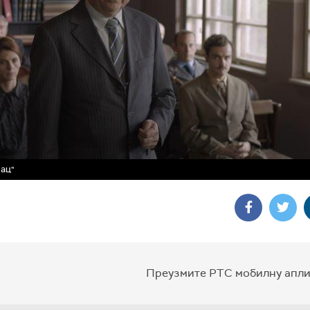
ац"
Преузмите РТС мобилну апли