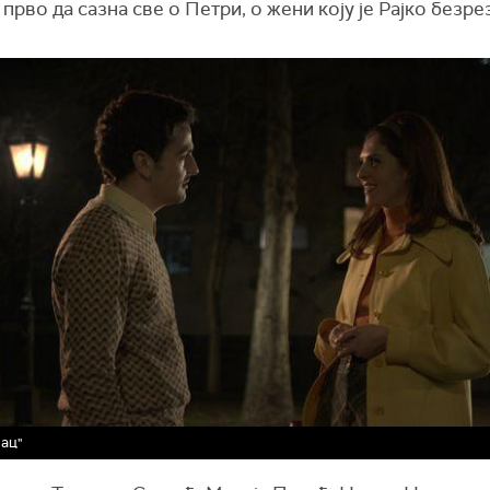
 прво да сазна све о Петри, о жени коју је Рајко безр
ац"