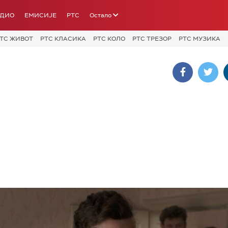
АДИО
ЕМИСИЈЕ
РТС
Остало
ТС ЖИВОТ
РТС КЛАСИКА
РТС КОЛО
РТС ТРЕЗОР
РТС МУЗИКА