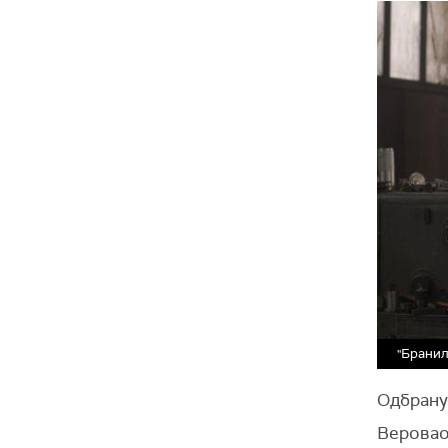
"Бранил
Одбрану
Веровао 