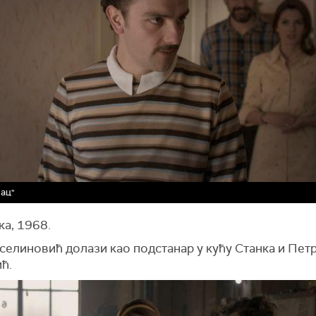
ац"
ка, 1968.
селиновић долази као подстанар у кућу Станка и Пет
ћ.