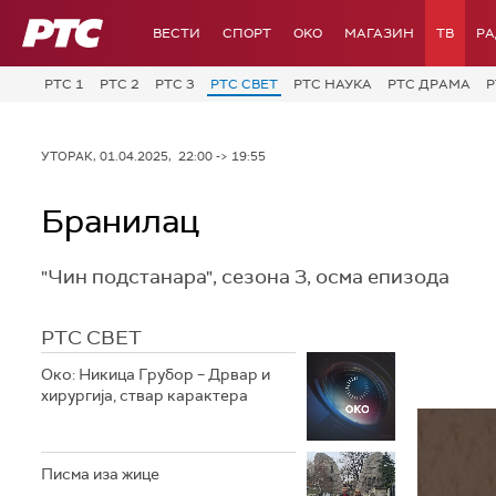
РТС
ВЕСТИ
СПОРТ
OKO
МАГАЗИН
ТВ
Р
РТС 1
РТС 2
РТС 3
РТС СВЕТ
РТС НАУКА
РТС ДРАМА
Р
УТОРАК, 01.04.2025, 22:00 -> 19:55
Бранилац
"Чин подстанара", сезона 3, осма епизода
РТС СВЕТ
Око: Никица Грубор – Дрвар и
хирургија, ствар карактера
Писма иза жице