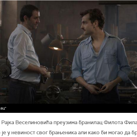
ац"
 Рајка Веселиновића преузима бранилац Филота Фила
је у невиност свог брањеника али како би могао да бр