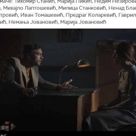
умаче: Тихомир Станић, Марија Пикић, Недим Незиров
, Михајло Лаптошевић, Милица Станковић, Ненад Благ
тровић, Иван Томашевић, Предраг Коларевић, Гаври
ић, Немања Јовановић, Марија Јовановић
ац"