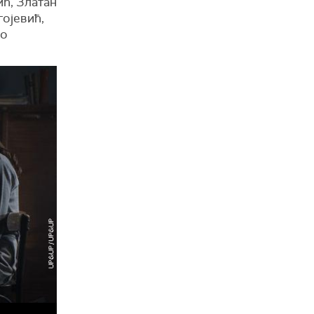
ић, Златан
ојевић,
ло