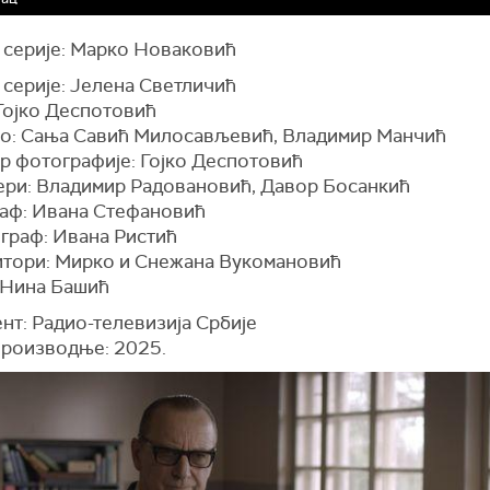
 серије: Марко Новаковић
 серије: Јелена Светличић
 Гојко Деспотовић
о: Сања Савић Милосављевић, Владимир Манчић
р фотографије: Гојко Деспотовић
ри: Владимир Радовановић, Давор Босанкић
аф: Ивана Стефановић
граф: Ивана Ристић
тори: Мирко и Снежана Вукомановић
 Нина Башић
нт: Радио-телевизија Србије
производње: 2025.