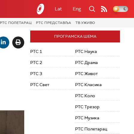
Lat
Eng
РТС ПОЛЕТАРАЦ
РТС ПРЕДСТАВЉА
ТВ УЖИВО
ПРОГРАМСКА ШЕМА
РТС 1
РТС Наука
РТС 2
РТС Драма
РТС 3
РТС Живот
РТС Свет
РТС Класика
РТС Коло
РТС Трезор
РТС Музика
РТС Полетарац