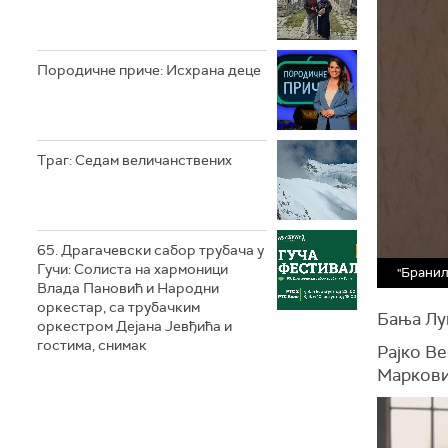
Породичне приче: Исхрана деце
Траг: Седам величанствених
65. Драгачевски сабор трубача у
Гучи: Солиста на хармоници
"Бранил
Влада Пановић и Народни
оркестар, са трубачким
Бања Лу
оркестром Дејана Јевђића и
гостима, снимак
Рајко Ве
Маркови