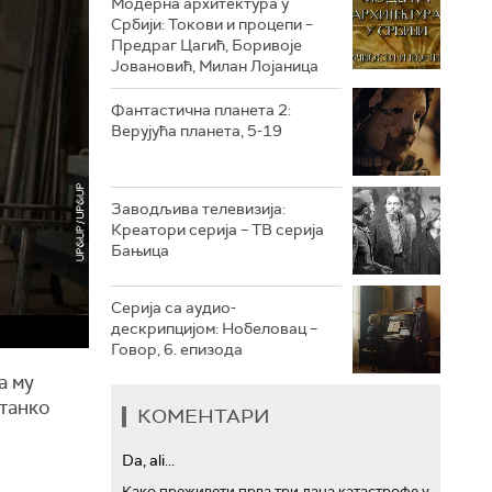
Модерна архитектура у
Србији: Токови и процепи –
Предраг Цагић, Боривоје
РТС ТРЕЗОР
Јовановић, Милан Лојаница
РТС МУЗИКА
Фантастична планета 2:
Верујућа планета, 5-19
РТС ПОЛЕТАРАЦ
Заводљива телевизија:
Креатори серија – ТВ серија
Бањица
Серија са аудио-
дескрипцијом: Нобеловац –
Говор, 6. епизода
а му
Станко
КОМЕНТАРИ
Da, ali...
Како преживети прва три дана катастрофе у