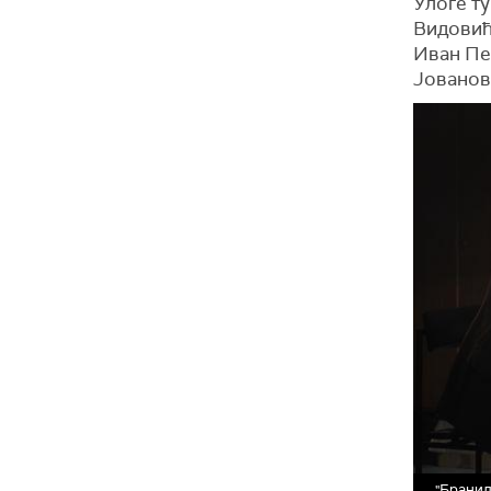
Улоге т
Видовић
Иван Пе
Јованов
"Бранил