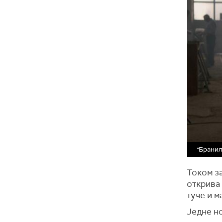
"Бранил
Током за
открива 
туче и м
Једне но