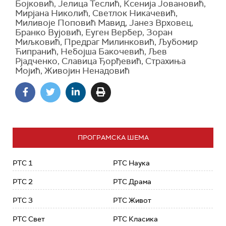
Бојковић, Јелица Теслић, Ксенија Јовановић,
Мирјана Николић, Светлок Никачевић,
Миливоје Поповић Мавид, Јанез Врховец,
Бранко Вујовић, Еуген Вербер, Зоран
Миљковић, Предраг Милинковић, Љубомир
Ћипранић, Небојша Бакочевић, Љев
Рјадченко, Славица Ђорђевић, Страхиња
Мојић, Живојин Ненадовић
ПРОГРАМСКА ШЕМА
РТС 1
РТС Наука
РТС 2
РТС Драма
РТС 3
РТС Живот
РТС Свет
РТС Класика