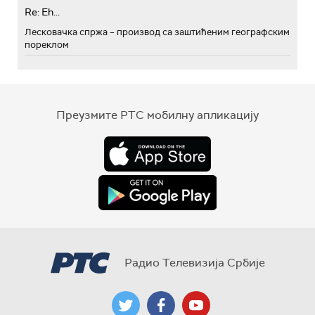
Re: Eh...
Лесковачка спржа – производ са заштићеним географским
пореклом
Преузмите РТС мобилну апликацију
Радио Телевизија Србије