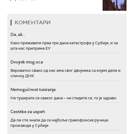
КОМЕНТАРИ
Da, ali...
Како преживети прва три дана катастрофе у Србији, и за
шта нас припрема ЕУ
Dvojnik mog oca
Вероватно свако од нас има свог двојника са којим дели и
сличну ДНК
Nemogućnost tusiranja
Не туширате се сваког дана – не стидите се, то је здраво
Cestitke za uspeh
Да ли сте знали да се најбоље грамофонске ручице
производе у Србији