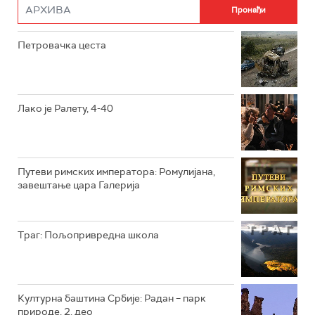
РТС ДРАМА
Петровачка цеста
РТС ЖИВОТ
РТС КЛАСИКА
РТС КОЛО
Лако је Ралету, 4-40
РТС ТРЕЗОР
РТС МУЗИКА
Путеви римских императора: Ромулијана,
завештање цара Галерија
РТС ПОЛЕТАРАЦ
Траг: Пољопривредна школа
Културна баштина Србије: Радан – парк
природе, 2. део