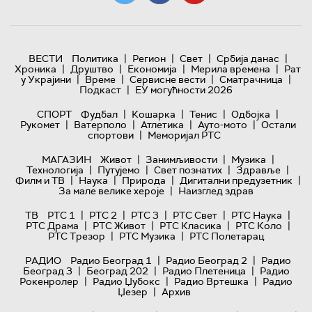
|
|
|
|
ВЕСТИ
Политика
Регион
Свет
Србија данас
|
|
|
|
Хроника
Друштво
Економија
Мерила времена
Рат
|
|
|
|
у Украјини
Време
Сервисне вести
Сматрачница
|
Подкаст
ЕУ могућности 2026
|
|
|
|
СПОРТ
Фудбал
Кошарка
Тенис
Одбојка
|
|
|
|
Рукомет
Ватерполо
Атлетика
Ауто-мото
Остали
|
спортови
Меморијал РТС
|
|
|
МАГАЗИН
Живот
Занимљивости
Музика
|
|
|
|
Технологијa
Путујемо
Свет познатих
Здравље
|
|
|
|
Филм и ТВ
Наука
Природа
Дигитални предузетник
|
За мале велике хероје
Наизглед здрав
|
|
|
|
|
ТВ
РТС 1
РТС 2
РТС 3
РТС Свет
РТС Наука
|
|
|
|
РТС Драма
РТС Живот
РТС Класика
РТС Коло
|
|
РТС Трезор
РТС Музика
РТС Полетарац
|
|
РАДИО
Радио Београд 1
Радио Београд 2
Радио
|
|
|
Београд 3
Београд 202
Радио Плетеница
Радио
|
|
|
Рокенролер
Радио Џубокс
Радио Вртешка
Радио
|
Џезер
Архив