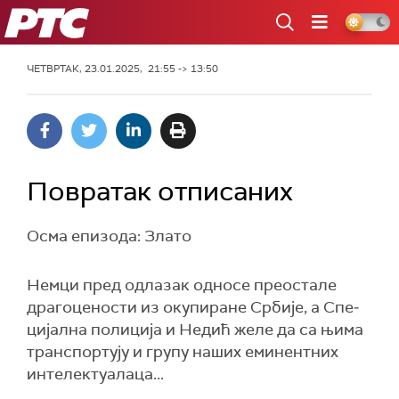
РТС
ЧЕТВРТАК, 23.01.2025, 21:55 -> 13:50
Повратак отписаних
Осма епизода: Злато
Немци пред одлазак односе преостале
драгоцености из окупиране Србије, а Спе­
цијална полиција и Недић желе да са њима
транспортују и групу наших еми­нен­тних
интелектуалаца...