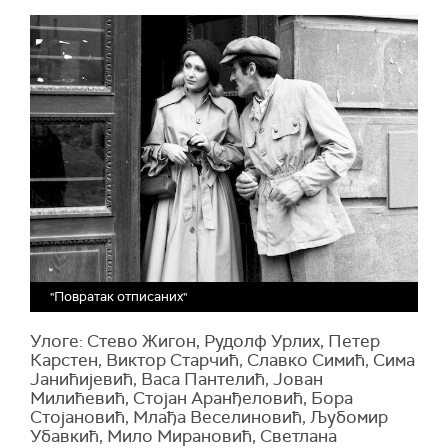
"Повратак отписаних"
Улоге: Стево Жигон, Рудолф Урлих, Петер
Карстен, Виктор Старчић, Славко Симић, Сима
Јанићијевић, Васа Пантелић, Јован
Милићевић, Стојан Аранђеловић, Бора
Стојановић, Млађа Веселиновић, Љубомир
Убавкић, Мило Мирановић, Светлана