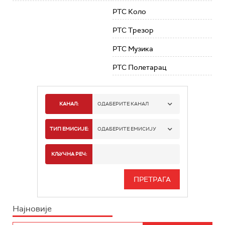
РТС Коло
РТС Трезор
РТС Музика
РТС Полетарац
КАНАЛ:
ОДАБЕРИТЕ КАНАЛ
РТС 1
ТИП ЕМИСИЈЕ:
ОДАБЕРИТЕ ЕМИСИЈУ
РТС 2
СПОРТ
КЉУЧНА РЕЧ:
РТС 3
СЕРИЈА
РТС СВЕТ
ИНФО
Најновије
РТС НАУКА
ФИЛМ