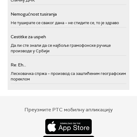
сличну ДНК
Nemogućnost tusiranja
Не туширате се сваког дана – не стидите се, то је здраво
Cestitke za uspeh
Да ли сте знали да се најбоље грамофонске ручице
производе у Србији
Re: Eh...
Лесковачка спржа – производ са заштићеним географским
пореклом
Преузмите РТС мобилну апликацију