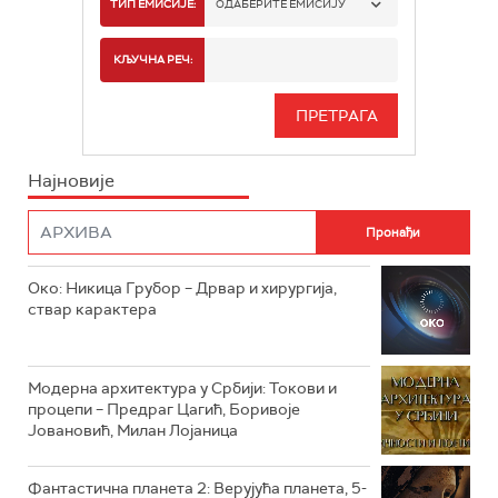
РТС 1
ТИП ЕМИСИЈЕ:
ОДАБЕРИТЕ ЕМИСИЈУ
РТС 2
СПОРТ
КЉУЧНА РЕЧ:
РТС 3
СЕРИЈА
РТС СВЕТ
ИНФО
Најновије
РТС НАУКА
ФИЛМ
РТС ДРАМА
Око: Никица Грубор – Дрвар и хирургија,
РТС ЖИВОТ
ствар карактера
РТС КЛАСИКА
РТС КОЛО
Модерна архитектура у Србији: Токови и
процепи – Предраг Цагић, Боривоје
Јовановић, Милан Лојаница
РТС ТРЕЗОР
РТС МУЗИКА
Фантастична планета 2: Верујућа планета, 5-