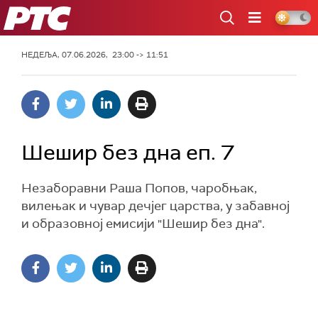
РТС
НЕДЕЉА, 07.06.2026, 23:00 -> 11:51
Шешир без дна еп. 7
Незаборавни Раша Попов‚ чаробњак,
вилењак и чувар дечјег царства, у забавној
и образовној емисији "Шешир без дна".