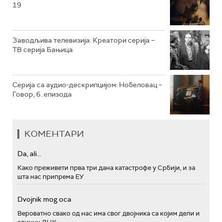
19
РТС ПОЛЕТАРАЦ
Заводљива телевизија: Креатори серија –
ТВ серија Бањица
Серија са аудио-дескрипцијом: Нобеловац –
Говор, 6. епизода
КОМЕНТАРИ
Da, ali...
Како преживети прва три дана катастрофе у Србији, и за
шта нас припрема ЕУ
Dvojnik mog oca
Вероватно свако од нас има свог двојника са којим дели и