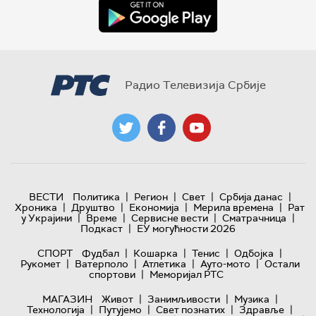
Радио Телевизија Србије
|
|
|
|
ВЕСТИ
Политика
Регион
Свет
Србија данас
|
|
|
|
Хроника
Друштво
Економија
Мерила времена
Рат
|
|
|
|
у Украјини
Време
Сервисне вести
Сматрачница
|
Подкаст
ЕУ могућности 2026
|
|
|
|
СПОРТ
Фудбал
Кошарка
Тенис
Одбојка
|
|
|
|
Рукомет
Ватерполо
Атлетика
Ауто-мото
Остали
|
спортови
Меморијал РТС
|
|
|
МАГАЗИН
Живот
Занимљивости
Музика
|
|
|
|
Технологијa
Путујемо
Свет познатих
Здравље