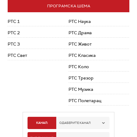
ПРОГРАМСКА ШЕМА
РТС 1
РТС Наука
РТС 2
РТС Драма
РТС 3
РТС Живот
РТС Свет
РТС Класика
РТС Коло
РТС Трезор
РТС Музика
РТС Полетарац
КАНАЛ:
ОДАБЕРИТЕ КАНАЛ