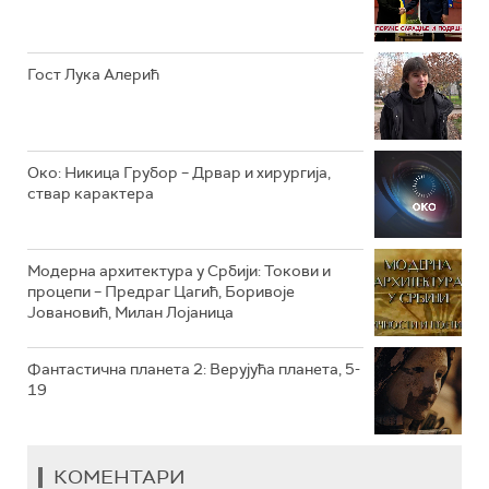
РТС КЛАСИКА
РТС КОЛО
Гост Лука Алерић
РТС ТРЕЗОР
РТС МУЗИКА
Око: Никица Грубор – Дрвар и хирургија,
ствар карактера
РТС ПОЛЕТАРАЦ
Модерна архитектура у Србији: Токови и
процепи – Предраг Цагић, Боривоје
Јовановић, Милан Лојаница
Фантастична планета 2: Верујућа планета, 5-
19
КОМЕНТАРИ