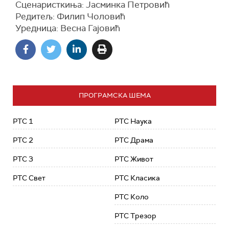
Сценаристкиња: Јасминка Петровић
Редитељ: Филип Чоловић
Уредница: Весна Гајовић
ПРОГРАМСКА ШЕМА
РТС 1
РТС Наука
РТС 2
РТС Драма
РТС 3
РТС Живот
РТС Свет
РТС Класика
РТС Коло
РТС Трезор