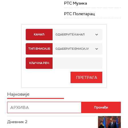
РТС Музика
РТС Полетарац
КАНАЛ:
ОДАБЕРИТЕ КАНАЛ
РТС 1
ТИП ЕМИСИЈЕ:
ОДАБЕРИТЕ ЕМИСИЈУ
РТС 2
СПОРТ
КЉУЧНА РЕЧ:
РТС 3
СЕРИЈА
РТС СВЕТ
ИНФО
Најновије
РТС НАУКА
ФИЛМ
РТС ДРАМА
Дневник 2
РТС ЖИВОТ