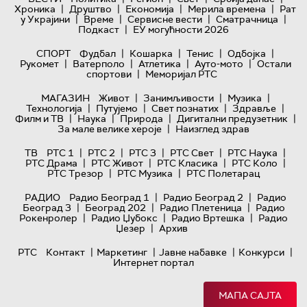
|
|
|
|
Хроника
Друштво
Економија
Мерила времена
Рат
|
|
|
|
у Украјини
Време
Сервисне вести
Сматрачница
|
Подкаст
ЕУ могућности 2026
|
|
|
|
СПОРТ
Фудбал
Кошарка
Тенис
Одбојка
|
|
|
|
Рукомет
Ватерполо
Атлетика
Ауто-мото
Остали
|
спортови
Меморијал РТС
|
|
|
МАГАЗИН
Живот
Занимљивости
Музика
|
|
|
|
Технологијa
Путујемо
Свет познатих
Здравље
|
|
|
|
Филм и ТВ
Наука
Природа
Дигитални предузетник
|
За мале велике хероје
Наизглед здрав
|
|
|
|
|
ТВ
РТС 1
РТС 2
РТС 3
РТС Свет
РТС Наука
|
|
|
|
РТС Драма
РТС Живот
РТС Класика
РТС Коло
|
|
РТС Трезор
РТС Музика
РТС Полетарац
|
|
РАДИО
Радио Београд 1
Радио Београд 2
Радио
|
|
|
Београд 3
Београд 202
Радио Плетеница
Радио
|
|
|
Рокенролер
Радио Џубокс
Радио Вртешка
Радио
|
Џезер
Архив
|
|
|
|
РТС
Контакт
Маркетинг
Јавне набавке
Конкурси
Интернет портал
МАПА САЈТА