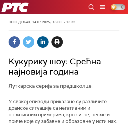
РТС
ПОНЕДЕЉАК, 14.07.2025, 18:00 -> 13:32
Кукурику шоу: Срећна
најновија година
Луткарска серија за предшколце.
У свакој епизоди приказане су различите
драмске ситуације са негативним и
позитивним примерима, кроз игре, песме и
приче које су забавне и образовне у исти мах.