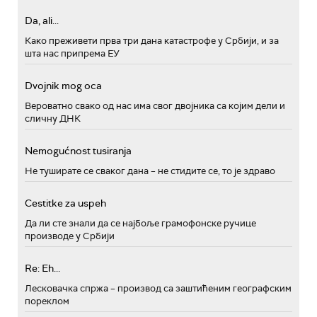
Da, ali...
Како преживети прва три дана катастрофе у Србији, и за
шта нас припрема ЕУ
Dvojnik mog oca
Вероватно свако од нас има свог двојника са којим дели и
сличну ДНК
Nemogućnost tusiranja
Не туширате се сваког дана – не стидите се, то је здраво
Cestitke za uspeh
Да ли сте знали да се најбоље грамофонске ручице
производе у Србији
Re: Eh...
Лесковачка спржа – производ са заштићеним географским
пореклом