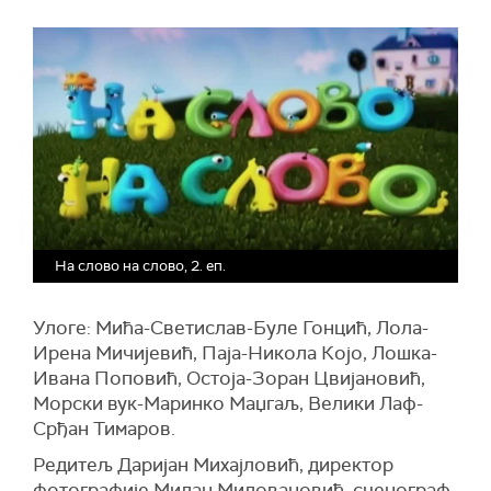
На слово на слово, 2. еп.
Улоге: Мића-Светислав-Буле Гонцић, Лола-
Ирена Мичијевић, Паја-Никола Којо, Лошка-
Ивана Поповић, Остоја-Зоран Цвијановић,
Морски вук-Маринко Маџгаљ, Велики Лаф-
Срђан Тимаров.
Редитељ Даријан Михајловић, директор
фотографије Милан Миловановић, сценограф