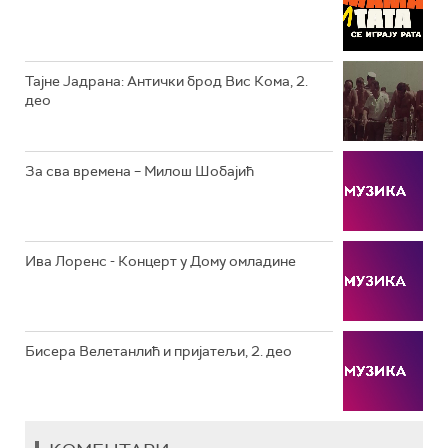
РТС КЛАСИКА
РТС КОЛО
Тајне Јадрана: Антички брод Вис Кома, 2.
део
РТС ТРЕЗОР
РТС МУЗИКА
За сва времена – Милош Шобајић
РТС ПОЛЕТАРАЦ
Ива Лоренс - Концерт у Дому омладине
Бисера Велетанлић и пријатељи, 2. део