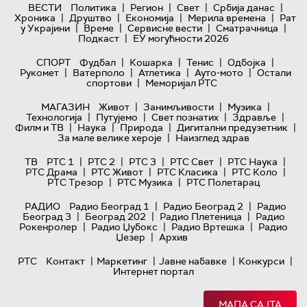
|
|
|
|
ВЕСТИ
Политика
Регион
Свет
Србија данас
|
|
|
|
Хроника
Друштво
Економија
Мерила времена
Рат
|
|
|
|
у Украјини
Време
Сервисне вести
Сматрачница
|
Подкаст
ЕУ могућности 2026
|
|
|
|
СПОРТ
Фудбал
Кошарка
Тенис
Одбојка
|
|
|
|
Рукомет
Ватерполо
Атлетика
Ауто-мото
Остали
|
спортови
Меморијал РТС
|
|
|
МАГАЗИН
Живот
Занимљивости
Музика
|
|
|
|
Технологијa
Путујемо
Свет познатих
Здравље
|
|
|
|
Филм и ТВ
Наука
Природа
Дигитални предузетник
|
За мале велике хероје
Наизглед здрав
|
|
|
|
|
ТВ
РТС 1
РТС 2
РТС 3
РТС Свет
РТС Наука
|
|
|
|
РТС Драма
РТС Живот
РТС Класика
РТС Коло
|
|
РТС Трезор
РТС Музика
РТС Полетарац
|
|
РАДИО
Радио Београд 1
Радио Београд 2
Радио
|
|
|
Београд 3
Београд 202
Радио Плетеница
Радио
|
|
|
Рокенролер
Радио Џубокс
Радио Вртешка
Радио
|
Џезер
Архив
|
|
|
|
РТС
Контакт
Маркетинг
Јавне набавке
Конкурси
Интернет портал
МАПА САЈТА