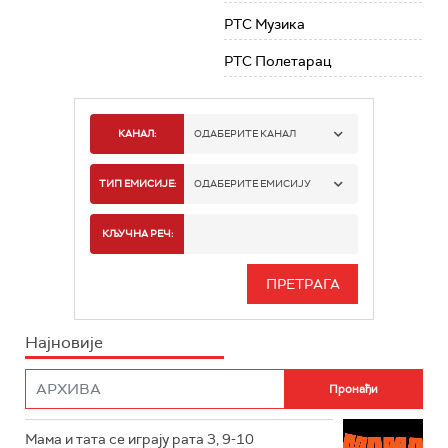
РТС Музика
РТС Полетарац
КАНАЛ:
ОДАБЕРИТЕ КАНАЛ
РТС 1
ТИП ЕМИСИЈЕ:
ОДАБЕРИТЕ ЕМИСИЈУ
РТС 2
СПОРТ
КЉУЧНА РЕЧ:
РТС 3
СЕРИЈА
РТС СВЕТ
ИНФО
Најновије
РТС НАУКА
ФИЛМ
РТС ДРАМА
Мама и тата се играју рата 3, 9-10
РТС ЖИВОТ