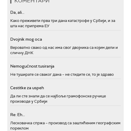
КОМЕНТАРИ
Da, ali...
Како преживети прва три дана катастрофе у Србији, и за
шта нас припрема ЕУ
Dvojnik mog oca
Вероватно свако од нас има свог двојника са којим дели и
сличну ДНК
Nemogućnost tusiranja
Не туширате се сваког дана – не стидите се, то је здраво
Cestitke za uspeh
Да ли сте знали да се најбоље грамофонске ручице
производе у Србији
Re: Eh...
Лесковачка спржа – производ са заштићеним географским
пореклом