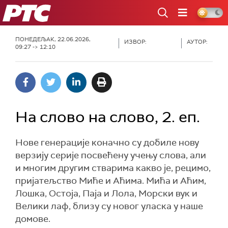
РТС
ПОНЕДЕЉАК, 22.06.2026,
ИЗВОР:
АУТОР:
09:27 -> 12:10
На слово на слово, 2. еп.
Нове генерације коначно су добиле нову
верзију серије посвећену учењу слова, али
и многим другим стварима какво је, рецимо,
пријатељство Миће и Аћима. Мића и Аћим,
Лошка, Остоја, Паја и Лола, Морски вук и
Велики лаф, близу су новог уласка у наше
домове.