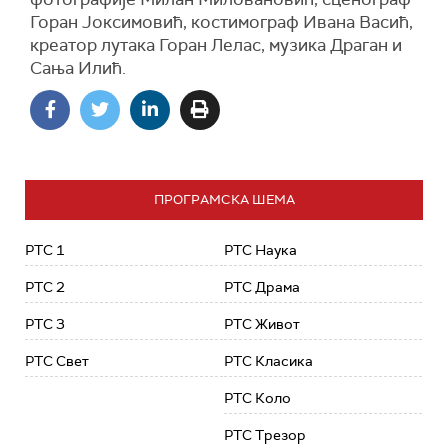
Горан Јоксимовић, костимограф Ивана Васић,
креатор лутака Горан Лелас, музика Драган и
Сања Илић.
ПРОГРАМСКА ШЕМА
РТС 1
РТС Наука
РТС 2
РТС Драма
РТС 3
РТС Живот
РТС Свет
РТС Класика
РТС Коло
РТС Трезор