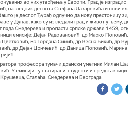
очуваних војних утврђења у Европи. Град је изградио
ић, наследник деспота Стефана Лазаревића и нови вл
Зашто је деспот Ђурађ одлучио да нову престоницу зи
аве у Дунав, како су изгледали град и живот у њему, д
г пада Смедерева и пропасти српске државе 1459, от
сници емисије: Дејан Радовановић, др Марко Поповић,
Цветковић, мр Гордана Симић, др Весна Бикић, др Ву
вић, др Дејан Црнчевић, др Даница Поповић, Марина 
ријић.
аратора професора тумачи драмски уметник Милан Ца
ић. У емисији су статирали: студенти и представници
 Крушевца, Сталаћа, Смедерева и Београда.