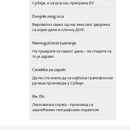
Србији, и за шта нас припрема ЕУ
Dvojnik mog oca
Вероватно свако од нас има свог двојника
са којим дели и сличну ДНК
Nemogućnost tusiranja
Не туширате се сваког дана – не стидите се,
то је здраво
Cestitke za uspeh
Да ли сте знали да се најбоље грамофонске
ручице производе у Србији
Re: Eh...
Лесковачка спржа – производ са
заштићеним географским пореклом