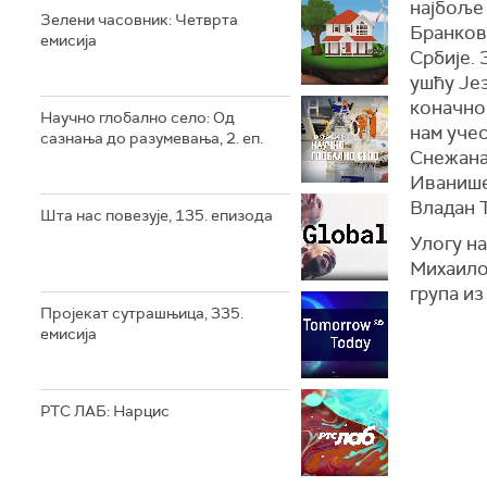
најбоље 
Зелени часовник: Четврта
Бранков
емисија
Србије. 
ушћу Јез
коначно
Научно глобално село: Од
нам уче
сазнања до разумевања, 2. еп.
Снежана 
Иванише
Владан Т
Шта нас повезује, 135. епизода
Улогу н
Михаилов
група из
Пројекат сутрашњица, 335.
емисија
РТС ЛАБ: Нарцис