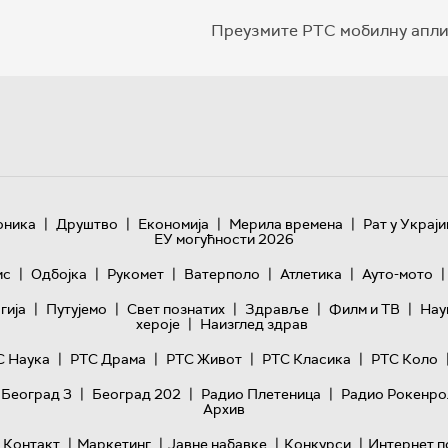
Преузмите РТС мобилну апли
|
|
|
|
оника
Друштво
Економија
Мерила времена
Рат у Украји
ЕУ могућности 2026
|
|
|
|
|
|
ис
Одбојка
Рукомет
Ватерполо
Атлетика
Ауто-мото
|
|
|
|
|
гијa
Путујемо
Свет познатих
Здравље
Филм и ТВ
Нау
|
хероје
Наизглед здрав
|
|
|
|
С Наука
РТС Драма
РТС Живот
РТС Класика
РТС Коло
|
|
|
 Београд 3
Београд 202
Радио Плетеница
Радио Рокенро
Архив
|
|
|
|
Контакт
Маркетинг
Јавне набавке
Конкурси
Интернет п