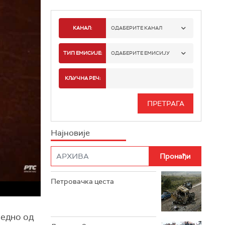
КАНАЛ:
ОДАБЕРИТЕ КАНАЛ
РТС 1
ТИП ЕМИСИЈЕ:
ОДАБЕРИТЕ ЕМИСИЈУ
РТС 2
СПОРТ
КЉУЧНА РЕЧ:
РТС 3
СЕРИЈА
РТС СВЕТ
ИНФО
Најновије
РТС НАУКА
ФИЛМ
РТС ДРАМА
Петровачка цеста
РТС ЖИВОТ
РТС КЛАСИКА
једно од
РТС КОЛО