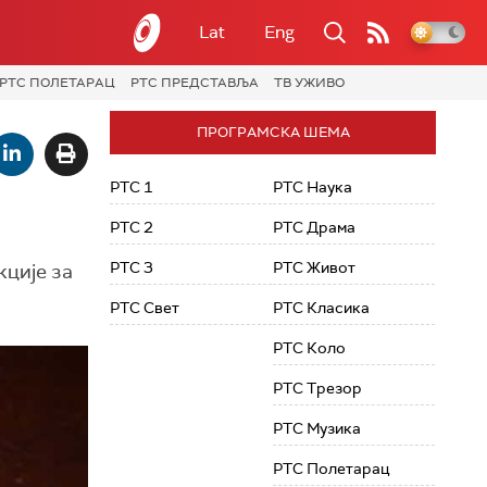
Lat
Eng
РТС ПОЛЕТАРАЦ
РТС ПРЕДСТАВЉА
ТВ УЖИВО
ПРОГРАМСКА ШЕМА
РТС 1
РТС Наука
РТС 2
РТС Драма
РТС 3
РТС Живот
кције за
РТС Свет
РТС Класика
РТС Коло
РТС Трезор
РТС Музика
РТС Полетарац