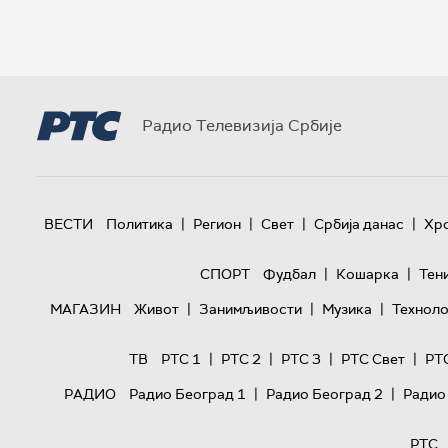
Радио Телевизија Србије
|
|
|
|
ВЕСТИ
Политика
Регион
Свет
Србија данас
Хр
|
|
СПОРТ
Фудбал
Кошарка
Тен
|
|
|
МАГАЗИН
Живот
Занимљивости
Музика
Техноло
|
|
|
|
ТВ
РТС 1
РТС 2
РТС 3
РТС Свет
РТ
|
|
РАДИО
Радио Београд 1
Радио Београд 2
Радио
РТС