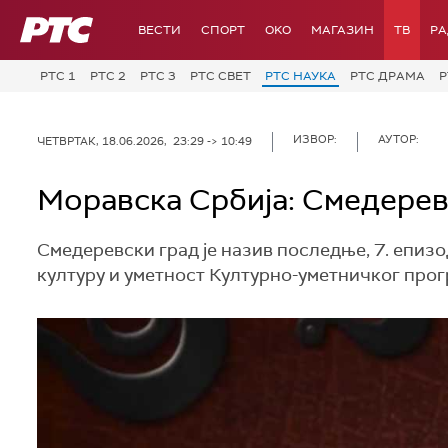
РТС
ВЕСТИ
СПОРТ
OKO
МАГАЗИН
ТВ
Р
РТС 1
РТС 2
РТС 3
РТС СВЕТ
РТС НАУКА
РТС ДРАМА
Р
ИЗВОР:
АУТОР:
ЧЕТВРТАК, 18.06.2026, 23:29 -> 10:49
Моравска Србија: Смедерев
Смедеревски град је назив последње, 7. епиз
културу и уметност Културно-уметничког прог