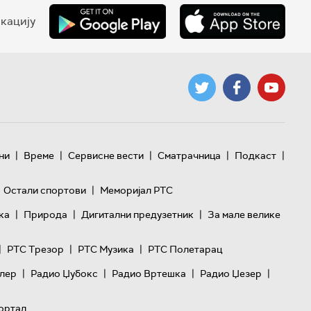
кацију
|
|
|
|
|
ни
Време
Сервисне вести
Сматрачница
Подкаст
|
Остали спортови
Меморијал РТС
|
|
|
ка
Природа
Дигитални предузетник
За мале велике
|
|
|
РТС Трезор
РТС Музика
РТС Полетарац
|
|
|
|
лер
Радио Џубокс
Радио Вртешка
Радио Џезер
ортал