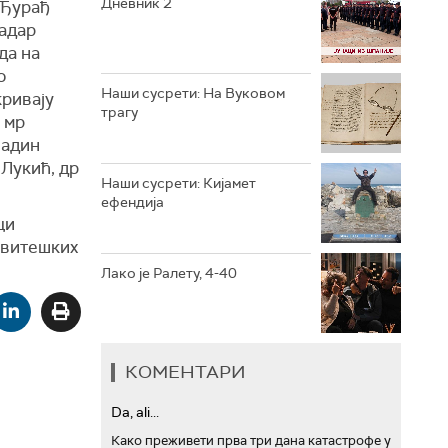
Дневник 2
 Ђурађ
адар
РТС ТРЕЗОР
да на
о
РТС МУЗИКА
Наши сусрети: На Вуковом
кривају
трагу
 мр
РТС ПОЛЕТАРАЦ
јадин
Лукић, др
Наши сусрети: Кијамет
ефендија
ци
 витешких
Лако је Ралету, 4-40
КОМЕНТАРИ
Da, ali...
Како преживети прва три дана катастрофе у