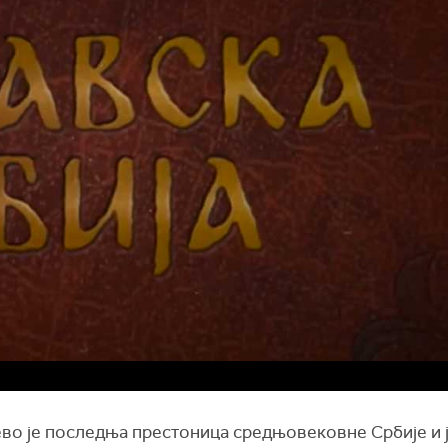
во је последња престоница средњовековне Србије и 