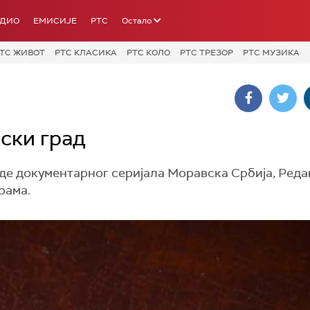
АДИО
ЕМИСИЈЕ
РТС
Остало
ТС ЖИВОТ
РТС КЛАСИКА
РТС КОЛО
РТС ТРЕЗОР
РТС МУЗИКА
ски град
оде документарног серијала Моравска Србија, Реда
рама.