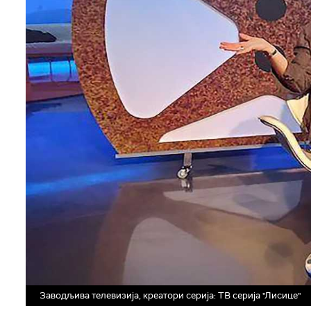
Заводљива телевизија, креатори серија: ТВ серија "Лисице"