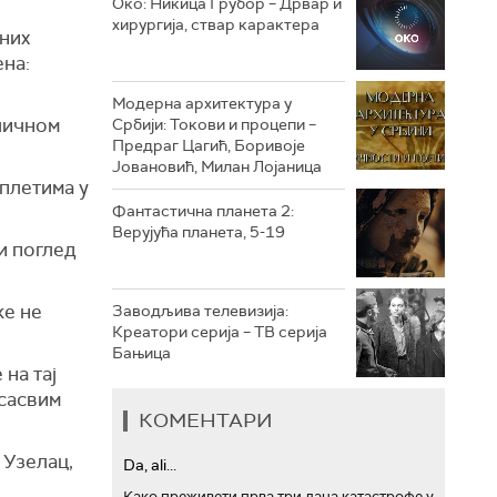
Око: Никица Грубор – Дрвар и
хирургија, ствар карактера
рних
РТС ТРЕЗОР
ена:
РТС МУЗИКА
Модерна архитектура у
 личном
Србији: Токови и процепи –
РТС ПОЛЕТАРАЦ
Предраг Цагић, Боривоје
Јовановић, Милан Лојаница
плетима у
Фантастична планета 2:
Верујућа планета, 5-19
и поглед
ке не
Заводљива телевизија:
Креатори серија – ТВ серија
Бањица
на тај
 сасвим
КОМЕНТАРИ
 Узелац,
Da, ali...
Како преживети прва три дана катастрофе у