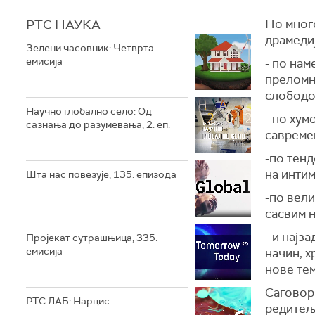
РТС НАУКА
По много
драмедиј
Зелени часовник: Четврта
емисија
- по нам
преломни
слободо
Научно глобално село: Од
- по ху
сазнања до разумевања, 2. еп.
савремен
-по тенд
на интим
Шта нас повезује, 135. епизода
-по вели
сасвим н
- и најз
Пројекат сутрашњица, 335.
емисија
начин, х
нове тем
Саговор
РТС ЛАБ: Нарцис
редитељ