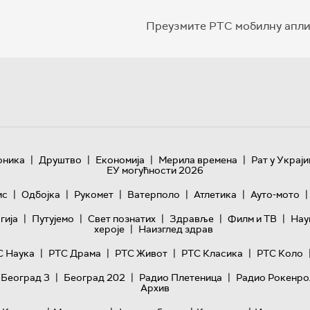
Преузмите РТС мобилну апли
|
|
|
|
оника
Друштво
Економија
Мерила времена
Рат у Украји
ЕУ могућности 2026
|
|
|
|
|
|
ис
Одбојка
Рукомет
Ватерполо
Атлетика
Ауто-мото
|
|
|
|
|
гијa
Путујемо
Свет познатих
Здравље
Филм и ТВ
Нау
|
хероје
Наизглед здрав
|
|
|
|
С Наука
РТС Драма
РТС Живот
РТС Класика
РТС Коло
|
|
|
 Београд 3
Београд 202
Радио Плетеница
Радио Рокенро
Архив