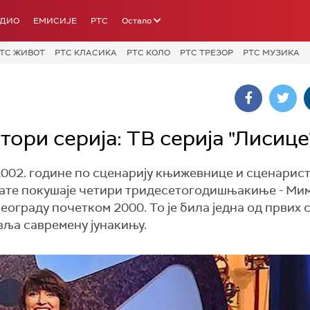
АДИО
ЕМИСИЈЕ
РТС
Остало
ТС ЖИВОТ
РТС КЛАСИКА
РТС КОЛО
РТС ТРЕЗОР
РТС МУЗИКА
ори серија: ТВ серија "Лисице
 2002. године по сценарију књижевнице и сценарис
рате покушаје четири тридесетогодишњакиње - Мим
Београду почетком 2000. То је била једна од првих 
авља савремену јунакињу.