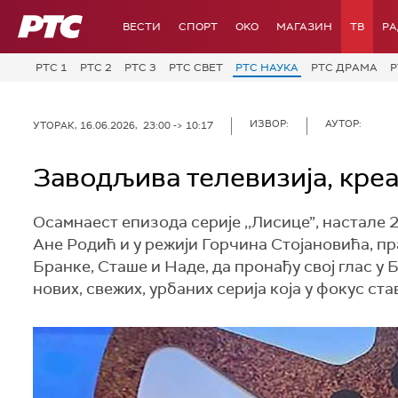
РТС
ВЕСТИ
СПОРТ
OKO
МАГАЗИН
ТВ
Р
РТС 1
РТС 2
РТС 3
РТС СВЕТ
РТС НАУКА
РТС ДРАМА
Р
ИЗВОР:
АУТОР:
УТОРАК, 16.06.2026, 23:00 -> 10:17
Заводљива телевизија, креат
Осамнаест епизода серије ,,Лисице”, настале
Ане Родић и у режији Горчина Стојановића, п
Бранке, Сташе и Наде, да пронађу свој глас у 
нових, свежих, урбаних серија која у фокус ст