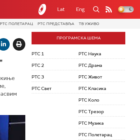
Lat
Eng
РТС ПОЛЕТАРАЦ
РТС ПРЕДСТАВЉА
ТВ УЖИВО
ПРОГРАМСКА ШЕМА
РТС 1
РТС Наука
"
РТС 2
РТС Драма
РТС 3
РТС Живот
ткиње
е,
РТС Свет
РТС Класика
сасвим
РТС Коло
РТС Трезор
РТС Музика
РТС Полетарац