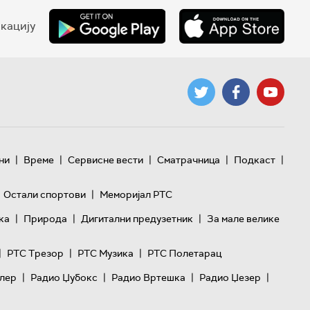
кацију
|
|
|
|
|
ни
Време
Сервисне вести
Сматрачница
Подкаст
|
Остали спортови
Меморијал РТС
|
|
|
ка
Природа
Дигитални предузетник
За мале велике
|
|
|
РТС Трезор
РТС Музика
РТС Полетарац
|
|
|
|
лер
Радио Џубокс
Радио Вртешка
Радио Џезер