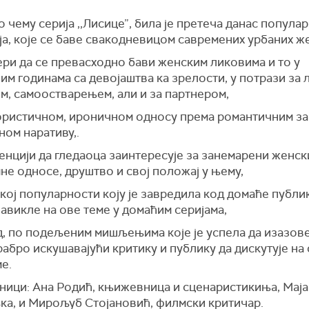
 чему серија ,,Лисице”, била је претеча данас попула
а, које се баве свакодневицом савремених урбаних ж
ери да се превасходно бави женским ликовима и то у
м годинама са девојаштва ка зрелости, у потрази за
м, самоостварењем, али и за партнером,
мористичном, ироничном односу према романтичним за
ом наративу,.
енцији да гледаоца заинтересује за занемарени женск
не односе, друштво и свој положај у њему,
кој популарности коју је завредила код домаће публи
авикле на ове теме у домаћим серијама,
ад, по подељеним мишљењима које је успела да изазове 
рабро искушавајући критику и публику да дискутује на
е.
ници: Ана Родић, књижевница и сценаристикиња, Маја
ка, и Мирољуб Стојановић, филмски критичар.