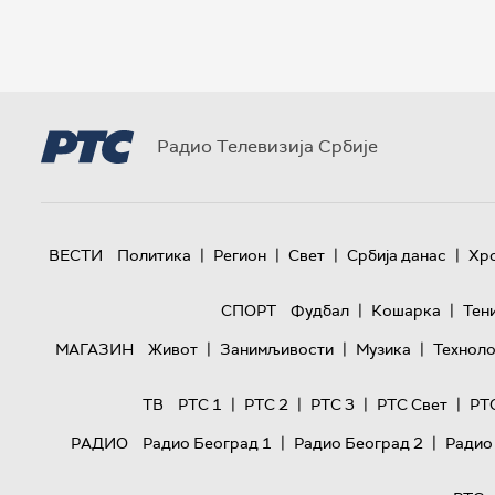
Радио Телевизија Србије
|
|
|
|
ВЕСТИ
Политика
Регион
Свет
Србија данас
Хр
|
|
СПОРТ
Фудбал
Кошарка
Тен
|
|
|
МАГАЗИН
Живот
Занимљивости
Музика
Техноло
|
|
|
|
ТВ
РТС 1
РТС 2
РТС 3
РТС Свет
РТ
|
|
РАДИО
Радио Београд 1
Радио Београд 2
Радио