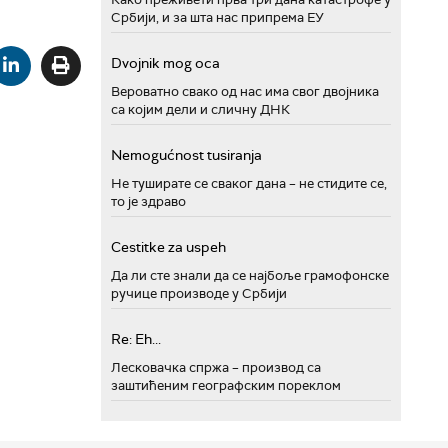
Србији, и за шта нас припрема ЕУ
Dvojnik mog oca
Вероватно свако од нас има свог двојника
са којим дели и сличну ДНК
Nemogućnost tusiranja
Не туширате се сваког дана – не стидите се,
то је здраво
Cestitke za uspeh
Да ли сте знали да се најбоље грамофонске
ручице производе у Србији
Re: Eh...
Лесковачка спржа – производ са
заштићеним географским пореклом