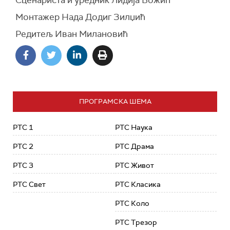
Сценариста и уредник Лидија Божић
Монтажер Нада Додиг Зилџић
Редитељ Иван Милановић
ПРОГРАМСКА ШЕМА
РТС 1
РТС Наука
РТС 2
РТС Драма
РТС 3
РТС Живот
РТС Свет
РТС Класика
РТС Коло
РТС Трезор