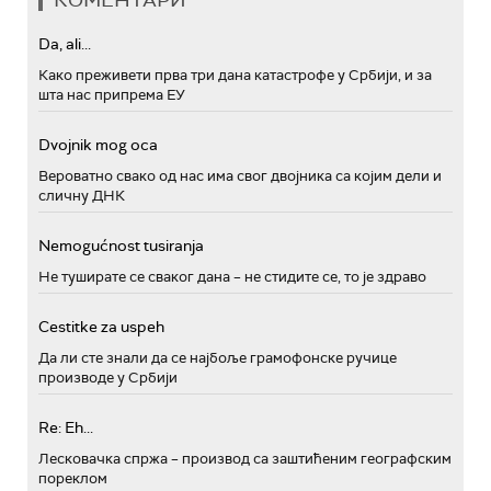
КОМЕНТАРИ
Da, ali...
Како преживети прва три дана катастрофе у Србији, и за
шта нас припрема ЕУ
Dvojnik mog oca
Вероватно свако од нас има свог двојника са којим дели и
сличну ДНК
Nemogućnost tusiranja
Не туширате се сваког дана – не стидите се, то је здраво
Cestitke za uspeh
Да ли сте знали да се најбоље грамофонске ручице
производе у Србији
Re: Eh...
Лесковачка спржа – производ са заштићеним географским
пореклом