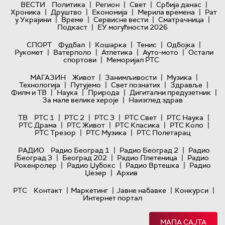
|
|
|
|
ВЕСТИ
Политика
Регион
Свет
Србија данас
|
|
|
|
Хроника
Друштво
Економија
Мерила времена
Рат
|
|
|
|
у Украјини
Време
Сервисне вести
Сматрачница
|
Подкаст
ЕУ могућности 2026
|
|
|
|
СПОРТ
Фудбал
Кошарка
Тенис
Одбојка
|
|
|
|
Рукомет
Ватерполо
Атлетика
Ауто-мото
Остали
|
спортови
Меморијал РТС
|
|
|
МАГАЗИН
Живот
Занимљивости
Музика
|
|
|
|
Технологијa
Путујемо
Свет познатих
Здравље
|
|
|
|
Филм и ТВ
Наука
Природа
Дигитални предузетник
|
За мале велике хероје
Наизглед здрав
|
|
|
|
|
ТВ
РТС 1
РТС 2
РТС 3
РТС Свет
РТС Наука
|
|
|
|
РТС Драма
РТС Живот
РТС Класика
РТС Коло
|
|
РТС Трезор
РТС Музика
РТС Полетарац
|
|
РАДИО
Радио Београд 1
Радио Београд 2
Радио
|
|
|
Београд 3
Београд 202
Радио Плетеница
Радио
|
|
|
Рокенролер
Радио Џубокс
Радио Вртешка
Радио
|
Џезер
Архив
|
|
|
|
РТС
Контакт
Маркетинг
Јавне набавке
Конкурси
Интернет портал
МАПА САЈТА