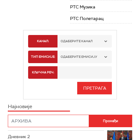
РТС Музика
РТС Полетарац
КАНАЛ:
ОДАБЕРИТЕ КАНАЛ
РТС 1
ТИП ЕМИСИЈЕ:
ОДАБЕРИТЕ ЕМИСИЈУ
РТС 2
СПОРТ
КЉУЧНА РЕЧ:
РТС 3
СЕРИЈА
РТС СВЕТ
ИНФО
Најновије
РТС НАУКА
ФИЛМ
РТС ДРАМА
Дневник 2
РТС ЖИВОТ