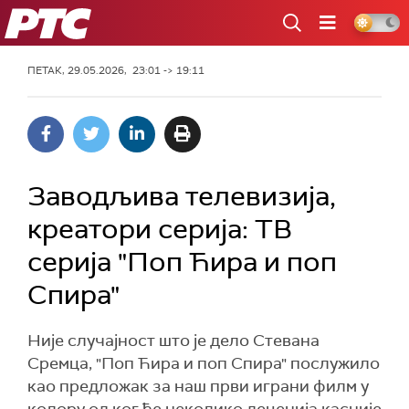
РТС
ПЕТАК, 29.05.2026, 23:01 -> 19:11
Заводљива телевизија,
креатори серија: ТВ
серија "Поп Ћира и поп
Спира"
Није случајност што је дело Стевана
Сремца, "Поп Ћира и поп Спира" послужило
као предложак за наш први играни филм у