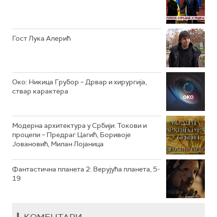
РТС КЛАСИКА
РТС КОЛО
Гост Лука Алерић
РТС ТРЕЗОР
РТС МУЗИКА
Око: Никица Грубор – Дрвар и хирургија,
ствар карактера
РТС ПОЛЕТАРАЦ
Модерна архитектура у Србији: Токови и
процепи – Предраг Цагић, Боривоје
Јовановић, Милан Лојаница
Фантастична планета 2: Верујућа планета, 5-
19