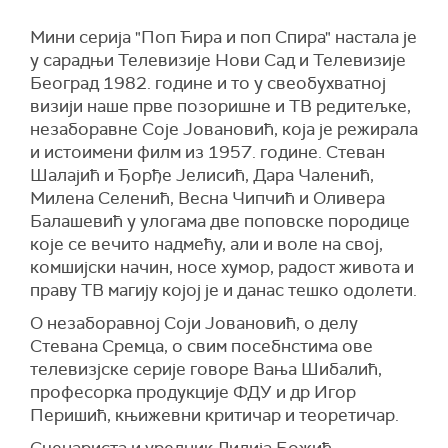
Мини серија "Поп Ћира и поп Спира" настала је
у сарадњи Телевизије Нови Сад и Телевизије
Београд 1982. године и то у свеобухватној
визији наше прве позоришне и ТВ редитељке,
незаборавне Соје Јовановић, која је режирала
и истоимени филм из 1957. године. Стеван
Шалајић и Ђорђе Јелисић, Дара Чаленић,
Милена Селенић, Весна Чипчић и Оливера
Балашевић у улогама две поповске породице
које се вечито надмећу, али и воле на свој,
комшијски начин, носе хумор, радост живота и
праву ТВ магију којој је и данас тешко одолети.
О незаборавној Соји Јовановић, о делу
Стевана Сремца, о свим посебнстима ове
телевизјске серије говоре Вања Шибалић,
професорка продукције ФДУ и др Игор
Перишић, књижевни критичар и теоретичар.