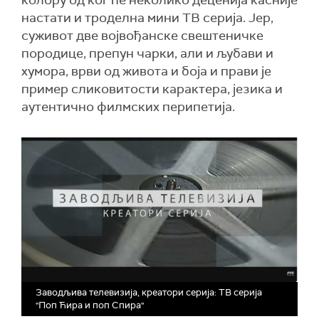
колору од ког ће неколико деценија касније
настати и троделна мини ТВ серија. Јер,
суживот две војвођанске свештеничке
породице, препун чарки, али и љубави и
хумора, врви од живота и боја и прави је
пример сликовитости карактера, језика и
аутентично филмских перипетија.
Заводљива телевизија, креатори серија: ТВ серија
"Поп Ћира и поп Спира"