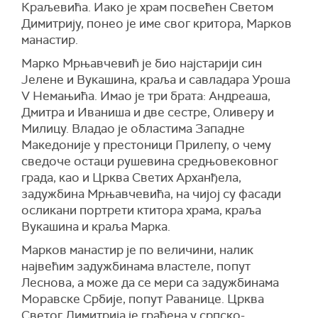
Краљевића. Иако је храм посвећен Светом
Димитрију, понео је име свог критора, Марков
манастир.
Марко Мрњавчевић је био најстарији син
Јелене и Вукашина, краља и савладара Уроша
V Немањића. Имао је три брата: Андреаша,
Дмитра и Иваниша и две сестре, Оливеру и
Милицу. Владао је областима Западне
Македоније у престоници Прилепу, о чему
сведоче остаци рушевина средњовековног
града, као и Црква Светих Арханђела,
задужбина Мрњавчевића, на чијој су фасади
осликани портрети ктитора храма, краља
Вукашина и краља Марка.
Марков манастир је по величини, налик
највећим задужбинама властеле, попут
Леснова, а може да се мери са задужбинама
Моравске Србије, попут Раванице. Црква
Светог Димитрија је грађена у српско-