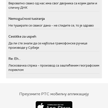
Вероватно свако од нас има свог двојника са којим дели и
сличну ДНК
Nemogućnost tusiranja
Не туширате се сваког дана – не стидите се, то је здраво
Cestitke za uspeh
Да ли сте знали да се најбоље грамофонске ручице
производе у Србији
Re: Eh...
Лесковачка спржа – производ са заштићеним географским
пореклом
Преузмите РТС мобилну апликацију