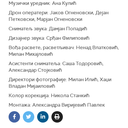
Музички уредник: Ана Кулић
Дрон оператери: Јаков Огненовски, Дејан
Петковски, Марјан Огненовски
Сниматељ звука: Дамјан Попадић
Дизајнер звука: Срђан Филиповић
Вођа расвете, расветљивач: Ненад Влатковић,
Милан Михајловић
Асистенти сниматеља: Саша Тодоровић,
Александар Стојковић
Директори фотографије: Милан Илић, Хаџи
Владан Мијаиловић
Колор корекција: Никола Станкић
Монтажа: Александра Виријевић Павлек