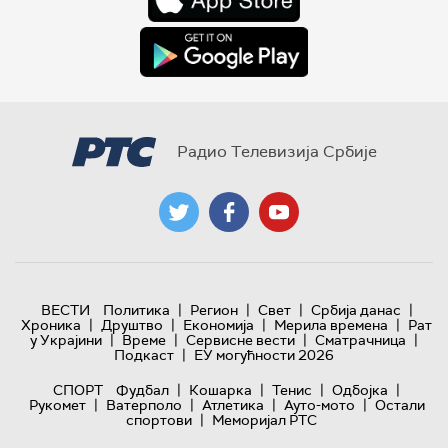
Радио Телевизија Србије
|
|
|
|
ВЕСТИ
Политика
Регион
Свет
Србија данас
|
|
|
|
Хроника
Друштво
Економија
Мерила времена
Рат
|
|
|
|
у Украјини
Време
Сервисне вести
Сматрачница
|
Подкаст
ЕУ могућности 2026
|
|
|
|
СПОРТ
Фудбал
Кошарка
Тенис
Одбојка
|
|
|
|
Рукомет
Ватерполо
Атлетика
Ауто-мото
Остали
|
спортови
Меморијал РТС