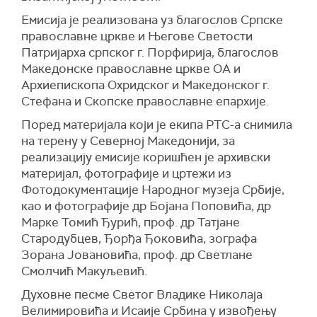
Емисија је реализована уз благослов Српске
православне цркве и Његове Светости
Патријарха српског г. Порфирија, благослов
Македонске православне цркве ОА и
Архиепископа Охридског и Македонског г.
Стефана и Скопске православне епархије.
Поред материјала који је екипа РТС-а снимила
на терену у Северној Македонији, за
реализацију емисије коришћен је архивски
материјал, фотографије и цртежи из
Фотодокументације Народног музеја Србије,
као и фотографије др Бојана Поповића, др
Марке Томић Ђурић, проф. др Татјане
Стародубцев, Ђорђа Ђоковића, зографа
Зорана Јовановића, проф. др Светлане
Смолчић Макуљевић.
Духовне песме Светог Владике Николаја
Велимировића и Исаије Србина у извођењу