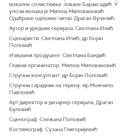
вокалне солисткиње Јоване Бараксадић. У
улози монаха је Милош Миловановић.
Одабране одломке читао Драган Вучелић.
Аутор и уредник серијала: Светлана Илић
Сценаристи: Светлана Илић, др Бојан
Поповић
Извршни продуцент: Светлана Бандић
Главни организатор: Милош Миловановић
Стручни консултант: др Бојан Поповић
Стручни сарадник на терену: мр Момчило
Павловић
Арт директор и дизајнер серијала: Драган
Буловић
Сценограф: Снежана Поповић
Костимограф: Сузана Глигоријевић