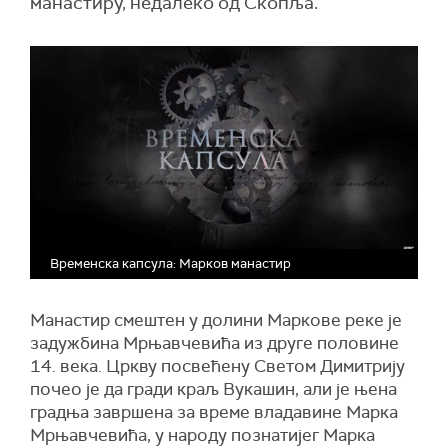
манастиру, недалеко од Скопља.
Временска капсула: Марков манастир
Манастир смештен у долини Маркове реке је
задужбина Мрњавчевића из друге половине
14. века. Цркву посвећену Светом Димитрију
почео је да гради краљ Вукашин, али је њена
градња завршена за време владавине Марка
Мрњавчевића, у народу познатијег Марка