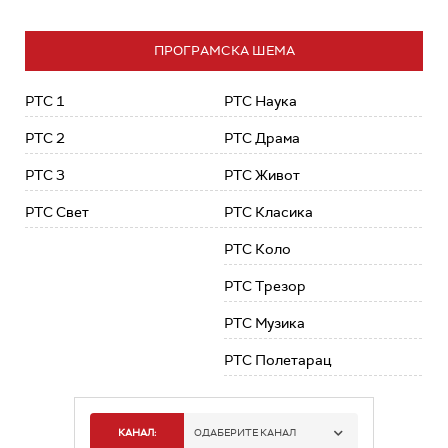
ПРОГРАМСКА ШЕМА
РТС 1
РТС Наука
РТС 2
РТС Драма
РТС 3
РТС Живот
РТС Свет
РТС Класика
РТС Коло
РТС Трезор
РТС Музика
РТС Полетарац
КАНАЛ:
ОДАБЕРИТЕ КАНАЛ