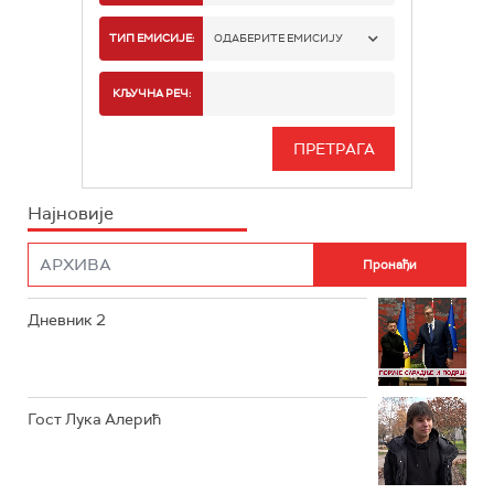
РТС 1
ТИП ЕМИСИЈЕ:
ОДАБЕРИТЕ ЕМИСИЈУ
РТС 2
СПОРТ
КЉУЧНА РЕЧ:
РТС 3
СЕРИЈА
РТС СВЕТ
ИНФО
Најновије
РТС НАУКА
ФИЛМ
РТС ДРАМА
Дневник 2
РТС ЖИВОТ
РТС КЛАСИКА
РТС КОЛО
Гост Лука Алерић
РТС ТРЕЗОР