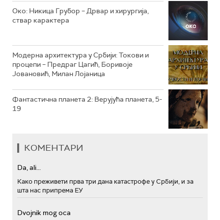
РТС МУЗИКА
Око: Никица Грубор – Дрвар и хирургија,
ствар карактера
РТС ПОЛЕТАРАЦ
Модерна архитектура у Србији: Токови и
процепи – Предраг Цагић, Боривоје
Јовановић, Милан Лојаница
Фантастична планета 2: Верујућа планета, 5-
19
КОМЕНТАРИ
Da, ali...
Како преживети прва три дана катастрофе у Србији, и за
шта нас припрема ЕУ
Dvojnik mog oca