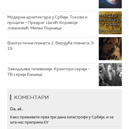
РТС ТРЕЗОР
РТС МУЗИКА
Модерна архитектура у Србији: Токови и
процепи – Предраг Цагић, Боривоје
РТС ПОЛЕТАРАЦ
Јовановић, Милан Лојаница
Фантастична планета 2: Верујућа планета, 5-
19
Заводљива телевизија: Креатори серија –
ТВ серија Бањица
КОМЕНТАРИ
Da, ali...
Како преживети прва три дана катастрофе у Србији, и за
шта нас припрема ЕУ