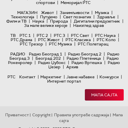
|
спортови
Меморијал РТС
|
|
|
МАГАЗИН
Живот
Занимљивости
Музика
|
|
|
|
Технологијa
Путујемо
Свет познатих
Здравље
|
|
|
|
Филм и ТВ
Наука
Природа
Дигитални предузетник
|
За мале велике хероје
Наизглед здрав
|
|
|
|
|
ТВ
РТС 1
РТС 2
РТС 3
РТС Свет
РТС Наука
|
|
|
|
РТС Драма
РТС Живот
РТС Класика
РТС Коло
|
|
РТС Трезор
РТС Музика
РТС Полетарац
|
|
РАДИО
Радио Београд 1
Радио Београд 2
Радио
|
|
|
Београд 3
Београд 202
Радио Плетеница
Радио
|
|
|
Рокенролер
Радио Џубокс
Радио Вртешка
Радио
|
Џезер
Архив
|
|
|
|
РТС
Контакт
Маркетинг
Јавне набавке
Конкурси
Интернет портал
МАПА САЈТА
Приватност
Copyright
Правила употребе садржаја
Мапа
|
|
|
сајта