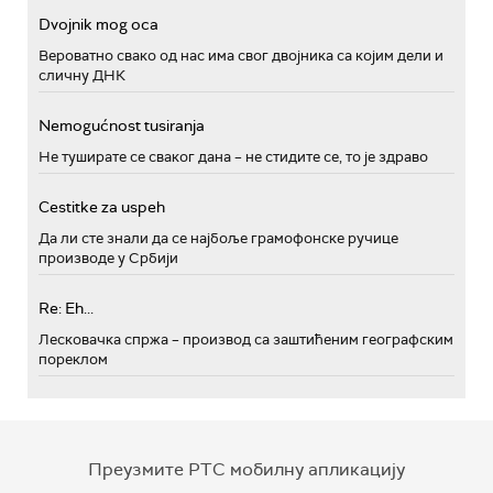
Dvojnik mog oca
Вероватно свако од нас има свог двојника са којим дели и
сличну ДНК
Nemogućnost tusiranja
Не туширате се сваког дана – не стидите се, то је здраво
Cestitke za uspeh
Да ли сте знали да се најбоље грамофонске ручице
производе у Србији
Re: Eh...
Лесковачка спржа – производ са заштићеним географским
пореклом
Преузмите РТС мобилну апликацију