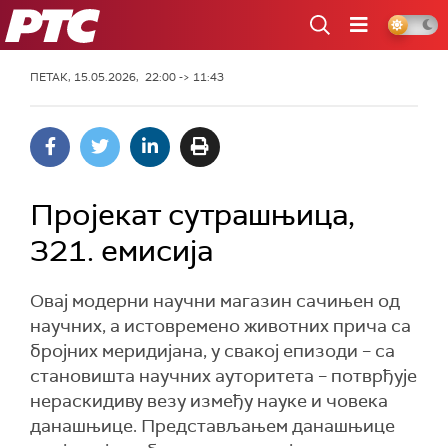
РТС
ПЕТАК, 15.05.2026, 22:00 -> 11:43
Пројекат сутрашњица,
321. емисија
Овај модерни научни магазин сачињен од
научних, а истовремено животних прича са
бројних меридијана, у свакој епизоди – са
становишта научних ауторитета – потврђује
нераскидиву везу између науке и човека
данашњице. Представљањем данашњице