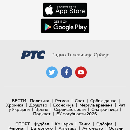
Радио Телевизија Србије
|
|
|
|
ВЕСТИ
Политика
Регион
Свет
Србија данас
|
|
|
|
Хроника
Друштво
Економија
Мерила времена
Рат
|
|
|
|
у Украјини
Време
Сервисне вести
Сматрачница
|
Подкаст
ЕУ могућности 2026
|
|
|
|
СПОРТ
Фудбал
Кошарка
Тенис
Одбојка
|
|
|
|
Рукомет
Ватерполо
Атлетика
Ауто-мото
Остали