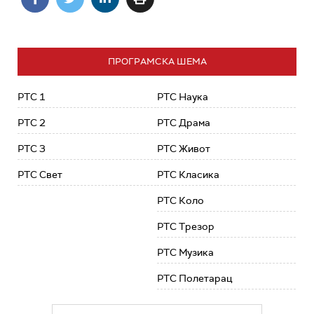
ПРОГРАМСКА ШЕМА
РТС 1
РТС Наука
РТС 2
РТС Драма
РТС 3
РТС Живот
РТС Свет
РТС Класика
РТС Коло
РТС Трезор
РТС Музика
РТС Полетарац