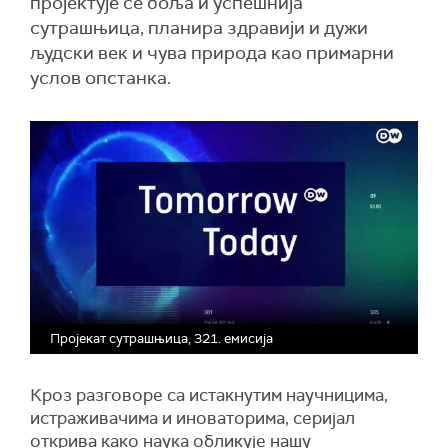
пројектује се боља и успешнија
сутрашњица, планира здравији и дужи
људски век и чува природа као примарни
услов опстанка.
Пројекат сутрашњица, 321. емисија
Кроз разговоре са истакнутим научницима,
истраживачима и иноваторима, серијал
открива како наука обликује нашу