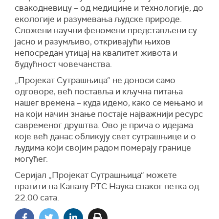
свакодневицу – од медицине и технологије, до
екологије и разумевања људске природе.
Сложени научни феномени представљени су
јасно и разумљиво, откривајући њихов
непосредан утицај на квалитет живота и
будућност човечанства.
„Пројекат Сутрашњица“ не доноси само
одговоре, већ поставља и кључна питања
нашег времена – куда идемо, како се мењамо и
на који начин знање постаје најважнији ресурс
савременог друштва. Ово је прича о идејама
које већ данас обликују свет сутрашњице и о
људима који својим радом померају границе
могућег.
Серијал „Пројекат Сутрашњица“ можете
пратити на Каналу РТС Наука сваког петка од
22.00 сата.