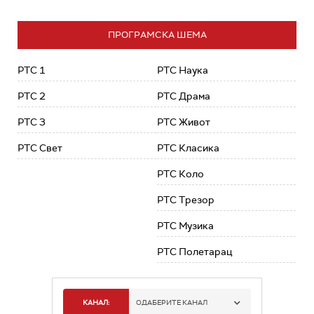
ПРОГРАМСКА ШЕМА
РТС 1
РТС Наука
РТС 2
РТС Драма
РТС 3
РТС Живот
РТС Свет
РТС Класика
РТС Коло
РТС Трезор
РТС Музика
РТС Полетарац
КАНАЛ:
ОДАБЕРИТЕ КАНАЛ