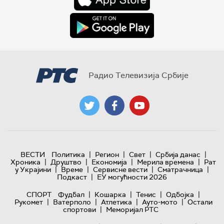
Радио Телевизија Србије
|
|
|
|
ВЕСТИ
Политика
Регион
Свет
Србија данас
|
|
|
|
Хроника
Друштво
Економија
Мерила времена
Рат
|
|
|
|
у Украјини
Време
Сервисне вести
Сматрачница
|
Подкаст
ЕУ могућности 2026
|
|
|
|
СПОРТ
Фудбал
Кошарка
Тенис
Одбојка
|
|
|
|
Рукомет
Ватерполо
Атлетика
Ауто-мото
Остали
|
спортови
Меморијал РТС