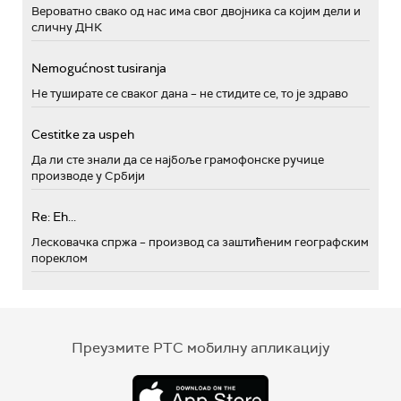
Вероватно свако од нас има свог двојника са којим дели и
сличну ДНК
Nemogućnost tusiranja
Не туширате се сваког дана – не стидите се, то је здраво
Cestitke za uspeh
Да ли сте знали да се најбоље грамофонске ручице
производе у Србији
Re: Eh...
Лесковачка спржа – производ са заштићеним географским
пореклом
Преузмите РТС мобилну апликацију