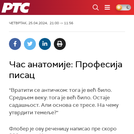
РТС
ЧЕТВРТАК, 25.04.2024, 21:00 -> 11:56
Час анатомије: Професија
писац
"Вратити се античком: тога је већ било.
Средњем веку: тога је већ било. Остаје
садашњост. Али основа се тресе. На чему
утврдити темеље?"
Флобер је ову реченицу написао пре скоро