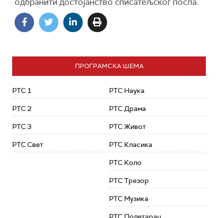
одбранити достојанство списатељског посла.
ПРОГРАМСКА ШЕМА
РТС 1
РТС Наука
РТС 2
РТС Драма
РТС 3
РТС Живот
РТС Свет
РТС Класика
РТС Коло
РТС Трезор
РТС Музика
РТС Полетарац