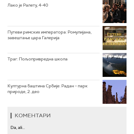
РТС КОЛО
Лако је Ралету, 4-40
РТС ТРЕЗОР
РТС МУЗИКА
Путеви римских императора: Ромулијана,
завештање цара Галерија
РТС ПОЛЕТАРАЦ
Траг: Пољопривредна школа
Културна баштина Србије: Радан – парк
природе, 2. део
КОМЕНТАРИ
Da, ali...