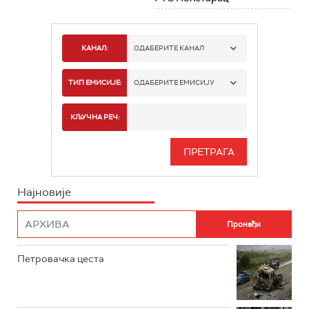
КАНАЛ:
ОДАБЕРИТЕ КАНАЛ
РТС 1
ТИП ЕМИСИЈЕ:
ОДАБЕРИТЕ ЕМИСИЈУ
РТС 2
СПОРТ
КЉУЧНА РЕЧ:
РТС 3
СЕРИЈА
РТС СВЕТ
ИНФО
Најновије
РТС НАУКА
ФИЛМ
РТС ДРАМА
Петровачка цеста
РТС ЖИВОТ
РТС КЛАСИКА