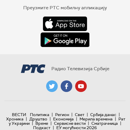
Преузмите РТС мобилну апликацију
Радио Телевизија Србије
|
|
|
|
ВЕСТИ
Политика
Регион
Свет
Србија данас
|
|
|
|
Хроника
Друштво
Економија
Мерила времена
Рат
|
|
|
|
у Украјини
Време
Сервисне вести
Сматрачница
|
Подкаст
ЕУ могућности 2026