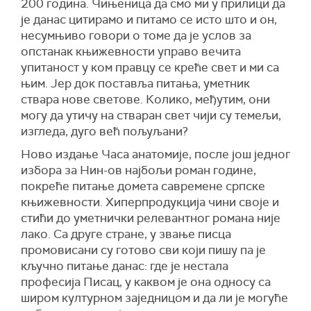
200 година. Чињеница да смо ми у прилици да
је данас цитирамо и питамо се исто што и он,
несумњиво говори о томе да је услов за
опстанак књижевности управо вечита
упитаност у ком правцу се креће свет и ми са
њим. Јер док поставља питања, уметник
ствара нове светове. Колико, међутим, они
могу да утичу на стваран свет чији су темељи,
изгледа, дуго већ пољуљани?
Ново издање Часа анатомије, после још једног
избора за Нин-ов најбољи роман године,
покреће питање домета савремене српске
књижевности. Хиперпродукција чини своје и
стићи до уметнички релевантног романа није
лако. Са друге стране, у звање писца
промовисани су готово сви који пишу па је
кључно питање данас: где је нестала
професија Писац, у каквом је она односу са
широм културном заједницом и да ли је могуће