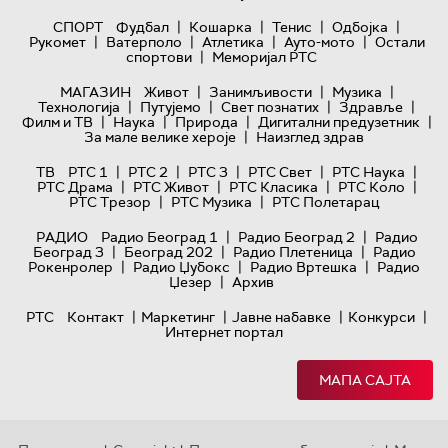
|
|
|
|
СПОРТ
Фудбал
Кошарка
Тенис
Одбојка
|
|
|
|
Рукомет
Ватерполо
Атлетика
Ауто-мото
Остали
|
спортови
Меморијал РТС
|
|
|
МАГАЗИН
Живот
Занимљивости
Музика
|
|
|
|
Технологијa
Путујемо
Свет познатих
Здравље
|
|
|
|
Филм и ТВ
Наука
Природа
Дигитални предузетник
|
За мале велике хероје
Наизглед здрав
|
|
|
|
|
ТВ
РТС 1
РТС 2
РТС 3
РТС Свет
РТС Наука
|
|
|
|
РТС Драма
РТС Живот
РТС Класика
РТС Коло
|
|
РТС Трезор
РТС Музика
РТС Полетарац
|
|
РАДИО
Радио Београд 1
Радио Београд 2
Радио
|
|
|
Београд 3
Београд 202
Радио Плетеница
Радио
|
|
|
Рокенролер
Радио Џубокс
Радио Вртешка
Радио
|
Џезер
Архив
|
|
|
|
РТС
Контакт
Маркетинг
Јавне набавке
Конкурси
Интернет портал
МАПА САЈТА