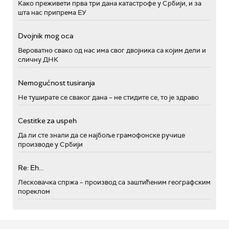
Како преживети прва три дана катастрофе у Србији, и за
шта нас припрема ЕУ
Dvojnik mog oca
Вероватно свако од нас има свог двојника са којим дели и
сличну ДНК
Nemogućnost tusiranja
Не туширате се сваког дана – не стидите се, то је здраво
Cestitke za uspeh
Да ли сте знали да се најбоље грамофонске ручице
производе у Србији
Re: Eh...
Лесковачка спржа – производ са заштићеним географским
пореклом