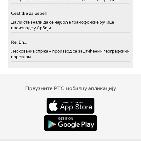
Cestitke za uspeh
Да ли сте знали да се најбоље грамофонске ручице
производе у Србији
Re: Eh...
Лесковачка спржа – производ са заштићеним географским
пореклом
Преузмите РТС мобилну апликацију