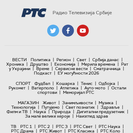
Радио Телевизија Србије
|
|
|
|
ВЕСТИ
Политика
Регион
Свет
Србија данас
|
|
|
|
Хроника
Друштво
Економија
Мерила времена
Рат
|
|
|
|
у Украјини
Време
Сервисне вести
Сматрачница
|
Подкаст
ЕУ могућности 2026
|
|
|
|
СПОРТ
Фудбал
Кошарка
Тенис
Одбојка
|
|
|
|
Рукомет
Ватерполо
Атлетика
Ауто-мото
Остали
|
спортови
Меморијал РТС
|
|
|
МАГАЗИН
Живот
Занимљивости
Музика
|
|
|
|
Технологијa
Путујемо
Свет познатих
Здравље
|
|
|
|
Филм и ТВ
Наука
Природа
Дигитални предузетник
|
За мале велике хероје
Наизглед здрав
|
|
|
|
|
ТВ
РТС 1
РТС 2
РТС 3
РТС Свет
РТС Наука
|
|
|
|
РТС Драма
РТС Живот
РТС Класика
РТС Коло