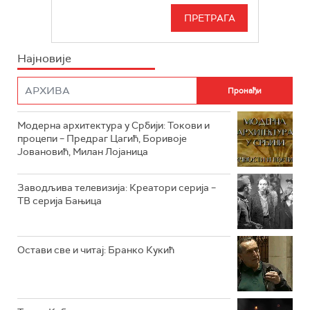
РТС 3
СЕРИЈА
РТС СВЕТ
ИНФО
Најновије
РТС НАУКА
ФИЛМ
РТС ДРАМА
Модерна архитектура у Србији: Токови и
РТС ЖИВОТ
процепи – Предраг Цагић, Боривоје
Јовановић, Милан Лојаница
РТС КЛАСИКА
РТС КОЛО
Заводљива телевизија: Креатори серија –
ТВ серија Бањица
РТС ТРЕЗОР
РТС МУЗИКА
Остави све и читај: Бранко Кукић
РТС ПОЛЕТАРАЦ