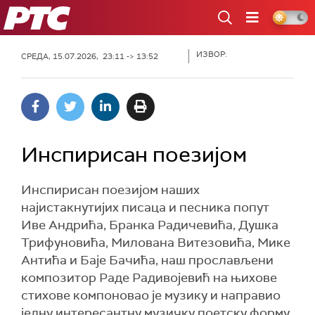
РТС
ИЗВОР:
СРЕДА, 15.07.2026, 23:11 -> 13:52
Инспирисан поезијом
Инспирисан поезијом наших
најистакнутијих писаца и песника попут
Иве Андрића, Бранка Радичевића, Душка
Трифуновића, Милована Витезовића, Мике
Антића и Баје Бачића, наш прослављени
композитор Раде Радивојевић на њихове
стихове компоновао је музику и направио
једну интересантну музичку поетску форму.