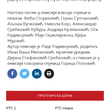
Његове песме у емисији изводе глумци и
певачи: Феђa Стојановић, Горан Султановић,
Аљошa Вучковић, Николa Којo, Александaр
Срећковић Кубурa, Андријa Кузмановић, Оги
Радивојевић, Маје Оџаклијевскa, Вјерa
Мујовић.
Аутор емисије је Раде Радивојевић, редитељ
Иван Вања Милановић, музички уредник
Дијана Стефановић Срећковић, а стихове је у
емисији говорила глумица Горица Поповић.
ПРОГРАМСКА ШЕМА
РТС 1
РТС Наука