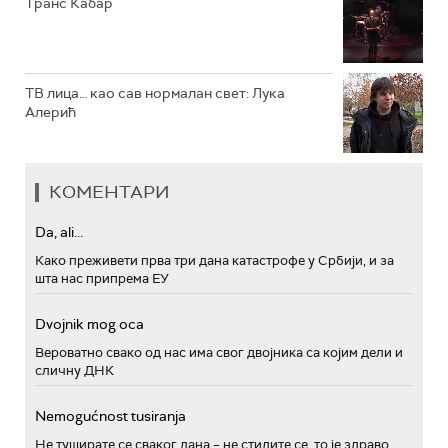
Транс Кабар
ТВ лица… као сав нормалан свет: Лука
Алерић
КОМЕНТАРИ
Da, ali...
Како преживети прва три дана катастрофе у Србији, и за
шта нас припрема ЕУ
Dvojnik mog oca
Вероватно свако од нас има свог двојника са којим дели и
сличну ДНК
Nemogućnost tusiranja
Не туширате се сваког дана – не стидите се, то је здраво