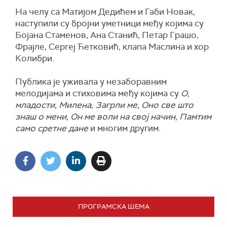
На челу са Матијом Дедићем и Габи Новак,
наступили су бројни уметници међу којима су
Бојана Стаменов, Ана Станић, Петар Грашо,
Фрајле, Сергеј Ћетковић, клапа Маслина и хор
Колибри.
Публика је уживала у незаборавним
мелодијама и стиховима међу којима су
О,
младости, Милена, Загрли ме, Оно све што
знаш о мени, Он ме воли на свој начин, Памтим
само сретне дане
и многим другим.
ПРОГРАМСКА ШЕМА