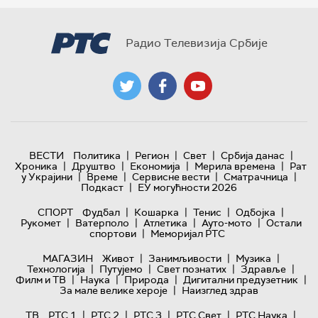
Радио Телевизија Србије
|
|
|
|
ВЕСТИ
Политика
Регион
Свет
Србија данас
|
|
|
|
Хроника
Друштво
Економија
Мерила времена
Рат
|
|
|
|
у Украјини
Време
Сервисне вести
Сматрачница
|
Подкаст
ЕУ могућности 2026
|
|
|
|
СПОРТ
Фудбал
Кошарка
Тенис
Одбојка
|
|
|
|
Рукомет
Ватерполо
Атлетика
Ауто-мото
Остали
|
спортови
Меморијал РТС
|
|
|
МАГАЗИН
Живот
Занимљивости
Музика
|
|
|
|
Технологијa
Путујемо
Свет познатих
Здравље
|
|
|
|
Филм и ТВ
Наука
Природа
Дигитални предузетник
|
За мале велике хероје
Наизглед здрав
|
|
|
|
|
ТВ
РТС 1
РТС 2
РТС 3
РТС Свет
РТС Наука