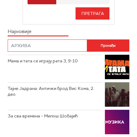
РТС 3
СЕРИЈА
РТС СВЕТ
ИНФО
Најновије
РТС НАУКА
ФИЛМ
РТС ДРАМА
Мама и тата се играју рата 3, 9-10
РТС ЖИВОТ
РТС КЛАСИКА
РТС КОЛО
Тајне Јадрана: Антички брод Вис Кома, 2.
део
РТС ТРЕЗОР
РТС МУЗИКА
За сва времена – Милош Шобајић
РТС ПОЛЕТАРАЦ