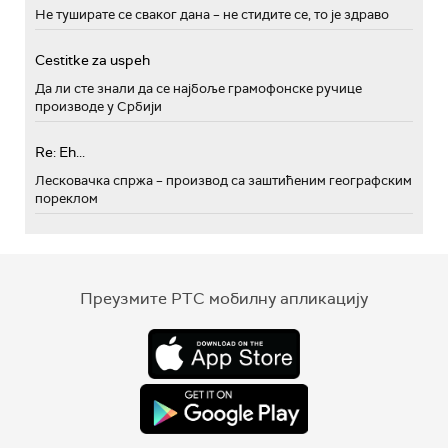
Не туширате се сваког дана – не стидите се, то је здраво
Cestitke za uspeh
Да ли сте знали да се најбоље грамофонске ручице
производе у Србији
Re: Eh...
Лесковачка спржа – производ са заштићеним географским
пореклом
Преузмите РТС мобилну апликацију