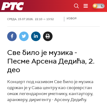
РТС
ИЗВОР:
СРЕДА, 15.07.2026, 22:10 -> 13:52
Све било је музика -
Песме Арсена Дедића, 2.
део
Концерт под називом Све било је музика
одржан је у Сава центру као својеврстан
омаж легендарном уметнику, кантаутору,
аранжеру, диригенту - Арсену Дедићу.