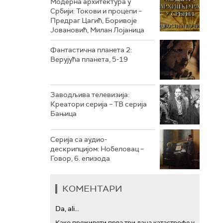
Модерна архитектура у
Србији: Токови и процепи –
Предраг Цагић, Боривоје
РТС ТРЕЗОР
Јовановић, Милан Лојаница
РТС МУЗИКА
Фантастична планета 2:
Верујућа планета, 5-19
РТС ПОЛЕТАРАЦ
Заводљива телевизија:
Креатори серија – ТВ серија
Бањица
Серија са аудио-
дескрипцијом: Нобеловац –
Говор, 6. епизода
КОМЕНТАРИ
Da, ali...
Како преживети прва три дана катастрофе у