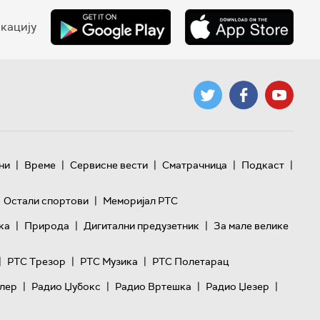
кацију
|
|
|
|
|
ни
Време
Сервисне вести
Сматрачница
Подкаст
|
Остали спортови
Меморијал РТС
|
|
|
ка
Природа
Дигитални предузетник
За мале велике
|
|
|
РТС Трезор
РТС Музика
РТС Полетарац
|
|
|
|
лер
Радио Џубокс
Радио Вртешка
Радио Џезер