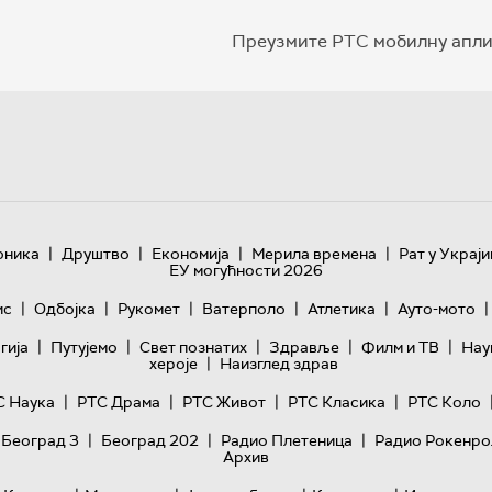
Преузмите РТС мобилну апли
|
|
|
|
оника
Друштво
Економија
Мерила времена
Рат у Украји
ЕУ могућности 2026
|
|
|
|
|
|
ис
Одбојка
Рукомет
Ватерполо
Атлетика
Ауто-мото
|
|
|
|
|
гијa
Путујемо
Свет познатих
Здравље
Филм и ТВ
Нау
|
хероје
Наизглед здрав
|
|
|
|
С Наука
РТС Драма
РТС Живот
РТС Класика
РТС Коло
|
|
|
 Београд 3
Београд 202
Радио Плетеница
Радио Рокенро
Архив