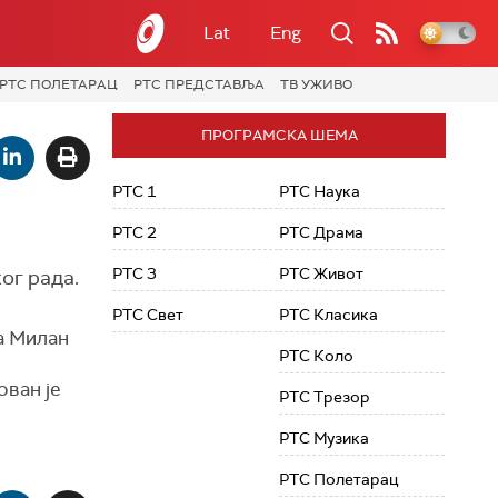
Lat
Eng
РТС ПОЛЕТАРАЦ
РТС ПРЕДСТАВЉА
ТВ УЖИВО
ПРОГРАМСКА ШЕМА
РТС 1
РТС Наука
РТС 2
РТС Драма
РТС 3
РТС Живот
ог рада.
РТС Свет
РТС Класика
ња Милан
РТС Коло
ован је
РТС Трезор
РТС Музика
РТС Полетарац