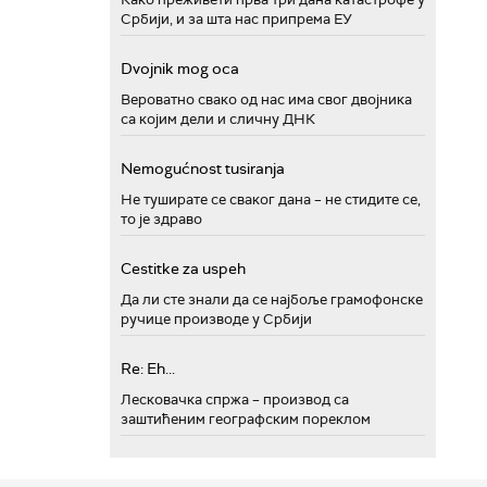
Србији, и за шта нас припрема ЕУ
Dvojnik mog oca
Вероватно свако од нас има свог двојника
са којим дели и сличну ДНК
Nemogućnost tusiranja
Не туширате се сваког дана – не стидите се,
то је здраво
Cestitke za uspeh
Да ли сте знали да се најбоље грамофонске
ручице производе у Србији
Re: Eh...
Лесковачка спржа – производ са
заштићеним географским пореклом