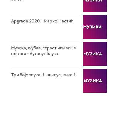
Apgrade 2020 – Марко Настић
Музика, љубав, страст или више
од тога - Аутопут блуза
Три боје звука: 1. циклус, микс 1