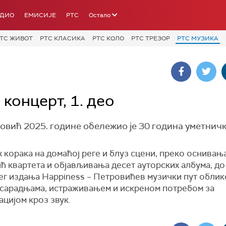
АДИО
ЕМИСИЈЕ
РТС
Остало
ТС ЖИВОТ
РТС КЛАСИКА
РТС КОЛО
РТС ТРЕЗОР
РТС МУЗИКА
концерт, 1. део
вић 2025. године обележио је 30 година уметничк
 корака на домаћој реге и блуз сцени, преко оснива
ћ квартета и објављивања десет ауторских албума, до
ег издања Happiness – Петровићев музички пут облик
 сарадњама, истраживањем и искреном потребом за
цијом кроз звук.