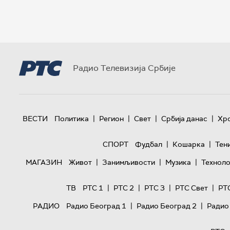
Радио Телевизија Србије
|
|
|
|
ВЕСТИ
Политика
Регион
Свет
Србија данас
Хр
|
|
СПОРТ
Фудбал
Кошарка
Тен
|
|
|
МАГАЗИН
Живот
Занимљивости
Музика
Техноло
|
|
|
|
ТВ
РТС 1
РТС 2
РТС 3
РТС Свет
РТ
|
|
РАДИО
Радио Београд 1
Радио Београд 2
Радио