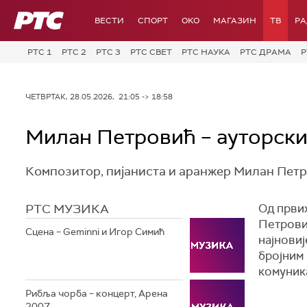
РТС
ВЕСТИ
СПОРТ
OKO
МАГАЗИН
ТВ
Р
РТС 1
РТС 2
РТС 3
РТС СВЕТ
РТС НАУКА
РТС ДРАМА
Р
ЧЕТВРТАК, 28.05.2026, 21:05 -> 18:58
Милан Петровић – ауторски 
Композитор, пијаниста и аранжер Милан Петро
РТС МУЗИКА
Од првих
Петрови
Сцена – Geminni и Игор Симић
најновиј
бројним
комуника
Рибља чорба – концерт, Арена
2007.