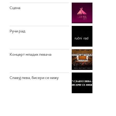
Сцена
Ручи рад
Концерт младих певача
Славуј пева, бисери се нижу