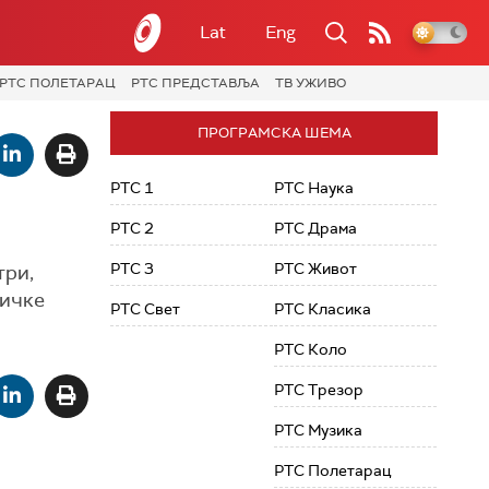
Lat
Eng
РТС ПОЛЕТАРАЦ
РТС ПРЕДСТАВЉА
ТВ УЖИВО
ПРОГРАМСКА ШЕМА
РТС 1
РТС Наука
РТС 2
РТС Драма
РТС 3
РТС Живот
три,
зичке
РТС Свет
РТС Класика
РТС Коло
РТС Трезор
РТС Музика
РТС Полетарац