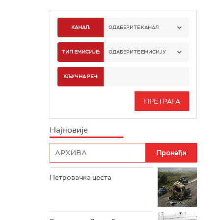
КАНАЛ:
ОДАБЕРИТЕ КАНАЛ
РТС 1
ТИП ЕМИСИЈЕ:
ОДАБЕРИТЕ ЕМИСИЈУ
РТС 2
СПОРТ
КЉУЧНА РЕЧ:
РТС 3
СЕРИЈА
РТС СВЕТ
ИНФО
Најновије
РТС НАУКА
ФИЛМ
РТС ДРАМА
Петровачка цеста
РТС ЖИВОТ
РТС КЛАСИКА
РТС КОЛО