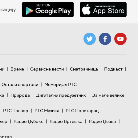
кацију
|
|
|
|
|
ни
Време
Сервисне вести
Сматрачница
Подкаст
|
Остали спортови
Меморијал РТС
|
|
|
ка
Природа
Дигитални предузетник
За мале велике
|
|
|
РТС Трезор
РТС Музика
РТС Полетарац
|
|
|
|
лер
Радио Џубокс
Радио Вртешка
Радио Џезер
ортал