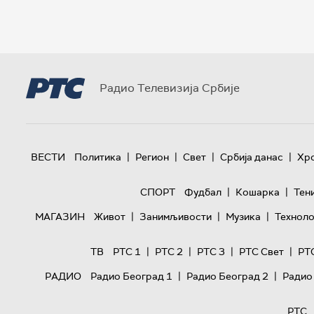
Радио Телевизија Србије
|
|
|
|
ВЕСТИ
Политика
Регион
Свет
Србија данас
Хр
|
|
СПОРТ
Фудбал
Кошарка
Тен
|
|
|
МАГАЗИН
Живот
Занимљивости
Музика
Техноло
|
|
|
|
ТВ
РТС 1
РТС 2
РТС 3
РТС Свет
РТ
|
|
РАДИО
Радио Београд 1
Радио Београд 2
Радио
РТС