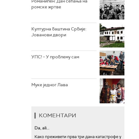
Романипен: Дан сећања на
ромске жртве
РТС ТРЕЗОР
РТС МУЗИКА
Културна баштина Србије:
Јованови двори
РТС ПОЛЕТАРАЦ
УПС! – У проблему сам
Муке једног Лава
КОМЕНТАРИ
Da, ali...
Како преживети прва три дана катастрофе у