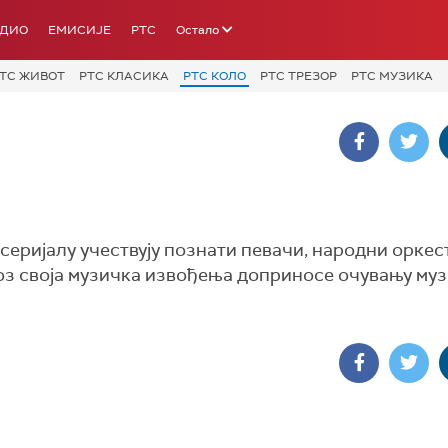
АДИО
ЕМИСИЈЕ
РТС
Остало
ТС ЖИВОТ
РТС КЛАСИКА
РТС КОЛО
РТС ТРЕЗОР
РТС МУЗИКА
 серијалу учествују познати певачи, народни оркес
оз своја музичка извођења доприносе очувању му