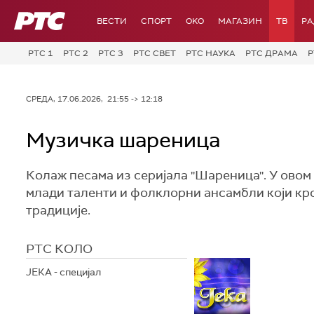
РТС
ВЕСТИ
СПОРТ
OKO
МАГАЗИН
ТВ
Р
РТС 1
РТС 2
РТС 3
РТС СВЕТ
РТС НАУКА
РТС ДРАМА
Р
СРЕДА, 17.06.2026, 21:55 -> 12:18
Музичка шареница
Колаж песама из серијала ''Шареница''. У овом
млади таленти и фолклорни ансамбли који кр
традиције.
РТС КОЛО
ЈЕКА - специјал