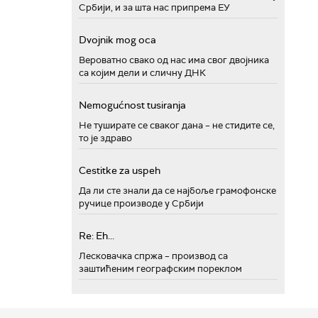
Србији, и за шта нас припрема ЕУ
Dvojnik mog oca
Вероватно свако од нас има свог двојника
са којим дели и сличну ДНК
Nemogućnost tusiranja
Не туширате се сваког дана – не стидите се,
то је здраво
Cestitke za uspeh
Да ли сте знали да се најбоље грамофонске
ручице производе у Србији
Re: Eh...
Лесковачка спржа – производ са
заштићеним географским пореклом