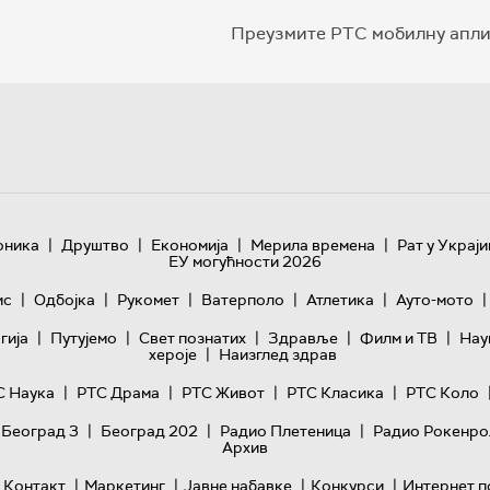
Преузмите РТС мобилну апли
|
|
|
|
оника
Друштво
Економија
Мерила времена
Рат у Украји
ЕУ могућности 2026
|
|
|
|
|
|
ис
Одбојка
Рукомет
Ватерполо
Атлетика
Ауто-мото
|
|
|
|
|
гијa
Путујемо
Свет познатих
Здравље
Филм и ТВ
Нау
|
хероје
Наизглед здрав
|
|
|
|
С Наука
РТС Драма
РТС Живот
РТС Класика
РТС Коло
|
|
|
 Београд 3
Београд 202
Радио Плетеница
Радио Рокенро
Архив
|
|
|
|
Контакт
Маркетинг
Јавне набавке
Конкурси
Интернет п