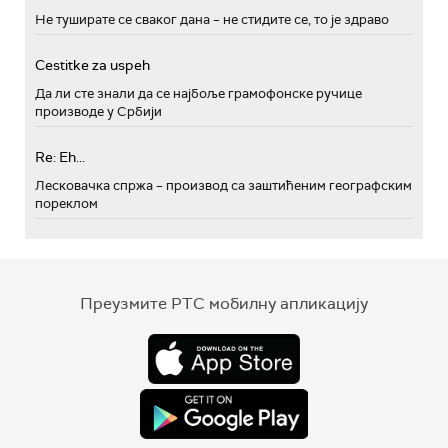
Не туширате се сваког дана – не стидите се, то је здраво
Cestitke za uspeh
Да ли сте знали да се најбоље грамофонске ручице
производе у Србији
Re: Eh...
Лесковачка спржа – производ са заштићеним географским
пореклом
Преузмите РТС мобилну апликацију