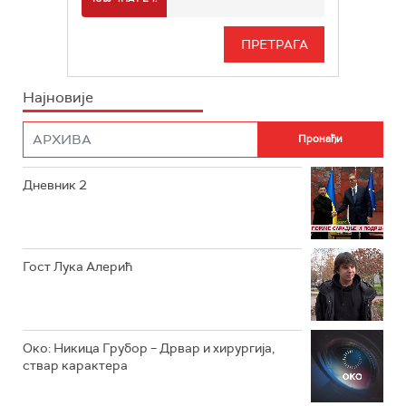
РТС 3
СЕРИЈА
РТС СВЕТ
ИНФО
Најновије
РТС НАУКА
ФИЛМ
РТС ДРАМА
Дневник 2
РТС ЖИВОТ
РТС КЛАСИКА
РТС КОЛО
Гост Лука Алерић
РТС ТРЕЗОР
РТС МУЗИКА
Око: Никица Грубор – Дрвар и хирургија,
ствар карактера
РТС ПОЛЕТАРАЦ