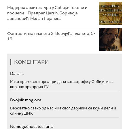
Модерна архитектура у Србији: Токови и
процепи – Предраг Цагић, Боривоје
Јовановић, Милан Лојаница
Фантастична планета 2: Верујућа планета, 5-
19
КОМЕНТАРИ
Da, ali...
Како преживети прва три дана катастрофе у Србији, и за
шта нас припрема ЕУ
Dvojnik mog oca
Вероватно свако од нас има свог двојника са којим дели и
сличну ДНК
Nemogućnost tusiranja