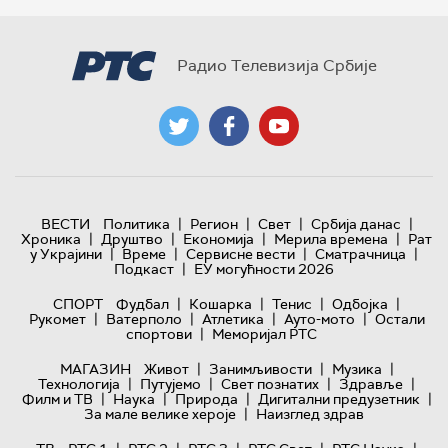
Радио Телевизија Србије
|
|
|
|
ВЕСТИ
Политика
Регион
Свет
Србија данас
|
|
|
|
Хроника
Друштво
Економија
Мерила времена
Рат
|
|
|
|
у Украјини
Време
Сервисне вести
Сматрачница
|
Подкаст
ЕУ могућности 2026
|
|
|
|
СПОРТ
Фудбал
Кошарка
Тенис
Одбојка
|
|
|
|
Рукомет
Ватерполо
Атлетика
Ауто-мото
Остали
|
спортови
Меморијал РТС
|
|
|
МАГАЗИН
Живот
Занимљивости
Музика
|
|
|
|
Технологијa
Путујемо
Свет познатих
Здравље
|
|
|
|
Филм и ТВ
Наука
Природа
Дигитални предузетник
|
За мале велике хероје
Наизглед здрав