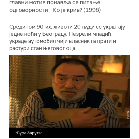
главни мотив понавља се питање
одговорности - Ко је крив? (1998)
Средином 90-их, животи 20 људи се укрштају
једне ноћи у Београду. Незрели младић
украде аутомобил чији власник га прати и
растури стан његовог оца.
"Буре барута"