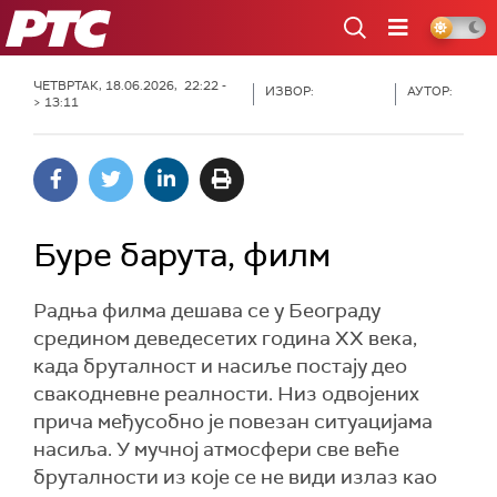
РТС
ЧЕТВРТАК, 18.06.2026, 22:22 -
ИЗВОР:
АУТОР:
> 13:11
Буре барута, филм
Радња филма дешава се у Београду
средином деведесетих година XX века,
када бруталност и насиље постају део
свакодневне реалности. Низ одвојених
прича међусобно је повезан ситуацијама
насиља. У мучној атмосфери све веће
бруталности из које се не види излаз као