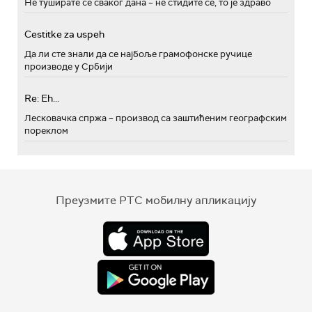
Не туширате се сваког дана – не стидите се, то је здраво
Cestitke za uspeh
Да ли сте знали да се најбоље грамофонске ручице
производе у Србији
Re: Eh...
Лесковачка спржа – производ са заштићеним географским
пореклом
Преузмите РТС мобилну апликацију