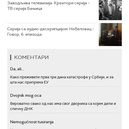
Заводљива телевизија: Креатори серија –
ТВ серија Бањица
Серија са аудио-дескрипцијом: Нобеловац –
Говор, 6. епизода
КОМЕНТАРИ
Da, ali...
Како преживети прва три дана катастрофе у Србији, и за
шта нас припрема ЕУ
Dvojnik mog oca
Вероватно свако од нас има свог двојника са којим дели и
сличну ДНК
Nemogućnost tusiranja