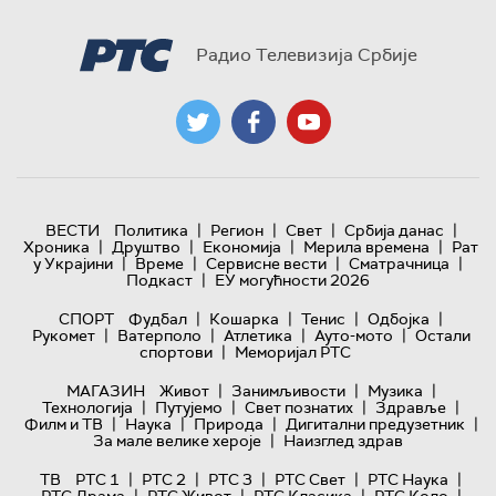
Радио Телевизија Србије
|
|
|
|
ВЕСТИ
Политика
Регион
Свет
Србија данас
|
|
|
|
Хроника
Друштво
Економија
Мерила времена
Рат
|
|
|
|
у Украјини
Време
Сервисне вести
Сматрачница
|
Подкаст
ЕУ могућности 2026
|
|
|
|
СПОРТ
Фудбал
Кошарка
Тенис
Одбојка
|
|
|
|
Рукомет
Ватерполо
Атлетика
Ауто-мото
Остали
|
спортови
Меморијал РТС
|
|
|
МАГАЗИН
Живот
Занимљивости
Музика
|
|
|
|
Технологијa
Путујемо
Свет познатих
Здравље
|
|
|
|
Филм и ТВ
Наука
Природа
Дигитални предузетник
|
За мале велике хероје
Наизглед здрав
|
|
|
|
|
ТВ
РТС 1
РТС 2
РТС 3
РТС Свет
РТС Наука
|
|
|
|
РТС Драма
РТС Живот
РТС Класика
РТС Коло