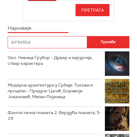
РТС 3
СЕРИЈА
РТС СВЕТ
ИНФО
Најновије
РТС НАУКА
ФИЛМ
РТС ДРАМА
Око: Никица Грубор – Дрвар и хирургија,
РТС ЖИВОТ
ствар карактера
РТС КЛАСИКА
РТС КОЛО
Модерна архитектура у Србији: Токови и
процепи – Предраг Цагић, Боривоје
Јовановић, Милан Лојаница
РТС ТРЕЗОР
РТС МУЗИКА
Фантастична планета 2: Верујућа планета, 5-
19
РТС ПОЛЕТАРАЦ