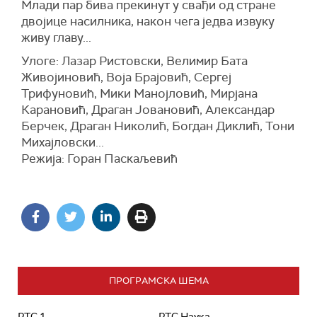
Млади пар бива прекинут у свађи од стране
двојице насилника, након чега једва извуку
живу главу...
Улоге: Лазар Ристовски, Велимир Бата
Живојиновић, Воја Брајовић, Сергеј
Трифуновић, Мики Манојловић, Мирјана
Карановић, Драган Јовановић, Александар
Берчек, Драган Николић, Богдан Диклић, Тони
Михајловски...
Режија: Горан Паскаљевић
ПРОГРАМСКА ШЕМА
РТС 1
РТС Наука