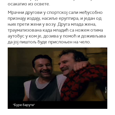
осакатио из освете.
Мрачни другови у спортској сали међусобно
признају издају, насиље еруптира, и један од
њих прети жени у возу. Друга млада жена,
трауматизована када младић са ножем отима
аутобус у ком је, дозива у помоћ и доживљава
да јој пиштољ буде прислоњен на чело.
"Буре барута"