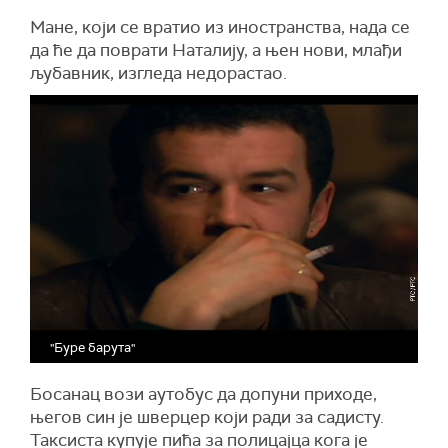
Мане, који се вратио из иностранства, нада се
да ће да поврати Наталију, а њен нови, млађи
љубавник, изгледа недорастао.
"Буре барута"
Босанац вози аутобус да допуни приходе,
његов син је шверцер који ради за садисту.
Таксиста купује пића за полицајца кога је