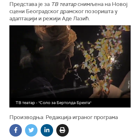
Представа је за
ТВ театар
снимљена на Новој
сцени Београдског драмског позоришта у
адаптацији и режији Аде Лазић.
ТВ театар - "Соло за Бертолда Брехта"
Производња: Редакција играног програма