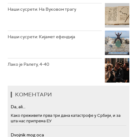
РТС МУЗИКА
Наши сусрети: На Вуковом трагу
РТС ПОЛЕТАРАЦ
Наши сусрети: Кијамет ефендија
Лако је Ралету, 4-40
КОМЕНТАРИ
Da, ali...
Како преживети прва три дана катастрофе у Србији, и за
шта нас припрема ЕУ
Dvojnik mog oca