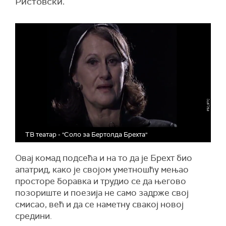
Ристовски.
ТВ театар - "Соло за Бертолда Брехта"
Овај комад подсећа и на то да је Брехт био
апатрид, како је својом уметношћу мењао
просторе боравка и трудио се да његово
позориште и поезија не само задрже свој
смисао, већ и да се наметну свакој новој
средини.