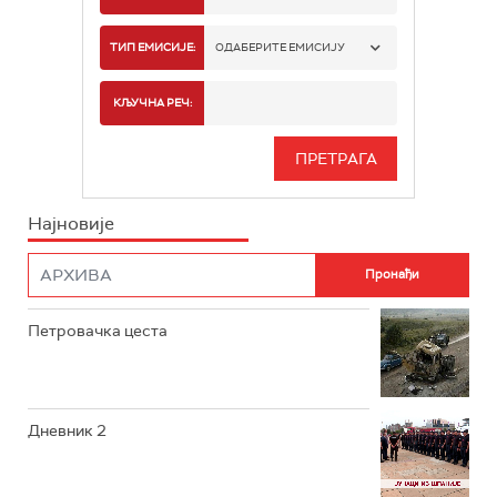
РТС 1
ТИП ЕМИСИЈЕ:
ОДАБЕРИТЕ ЕМИСИЈУ
РТС 2
СПОРТ
КЉУЧНА РЕЧ:
РТС 3
СЕРИЈА
РТС СВЕТ
ИНФО
Најновије
РТС НАУКА
ФИЛМ
РТС ДРАМА
Петровачка цеста
РТС ЖИВОТ
РТС КЛАСИКА
РТС КОЛО
Дневник 2
РТС ТРЕЗОР