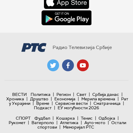
Радио Телевизија Србије
|
|
|
|
ВЕСТИ
Политика
Регион
Свет
Србија данас
|
|
|
|
Хроника
Друштво
Економија
Мерила времена
Рат
|
|
|
|
у Украјини
Време
Сервисне вести
Сматрачница
|
Подкаст
ЕУ могућности 2026
|
|
|
|
СПОРТ
Фудбал
Кошарка
Тенис
Одбојка
|
|
|
|
Рукомет
Ватерполо
Атлетика
Ауто-мото
Остали
|
спортови
Меморијал РТС