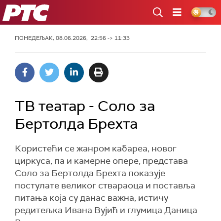
РТС
ПОНЕДЕЉАК, 08.06.2026, 22:56 -> 11:33
ТВ театар - Соло за
Бертолда Брехта
Користећи се жанром кабареа, новог
циркуса, па и камерне опере, представа
Соло за Бертолда Брехта показује
постулате великог ствараоца и поставља
питања која су данас важна, истичу
редитељка Ивана Вујић и глумица Даница