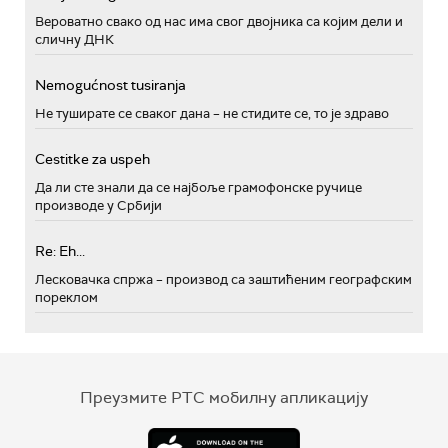
Вероватно свако од нас има свог двојника са којим дели и
сличну ДНК
Nemogućnost tusiranja
Не туширате се сваког дана – не стидите се, то је здраво
Cestitke za uspeh
Да ли сте знали да се најбоље грамофонске ручице
производе у Србији
Re: Eh...
Лесковачка спржа – производ са заштићеним географским
пореклом
Преузмите РТС мобилну апликацију