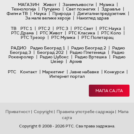
|
|
|
МАГАЗИН
Живот
Занимљивости
Музика
|
|
|
|
Технологијa
Путујемо
Свет познатих
Здравље
|
|
|
|
Филм и ТВ
Наука
Природа
Дигитални предузетник
|
За мале велике хероје
Наизглед здрав
|
|
|
|
|
ТВ
РТС 1
РТС 2
РТС 3
РТС Свет
РТС Наука
|
|
|
|
РТС Драма
РТС Живот
РТС Класика
РТС Коло
|
|
РТС Трезор
РТС Музика
РТС Полетарац
|
|
РАДИО
Радио Београд 1
Радио Београд 2
Радио
|
|
|
Београд 3
Београд 202
Радио Плетеница
Радио
|
|
|
Рокенролер
Радио Џубокс
Радио Вртешка
Радио
|
Џезер
Архив
|
|
|
|
РТС
Контакт
Маркетинг
Јавне набавке
Конкурси
Интернет портал
МАПА САЈТА
Приватност
Copyright
Правила употребе садржаја
Мапа
|
|
|
сајта
Copyright © 2008 - 2026 РТС. Сва права задржана.