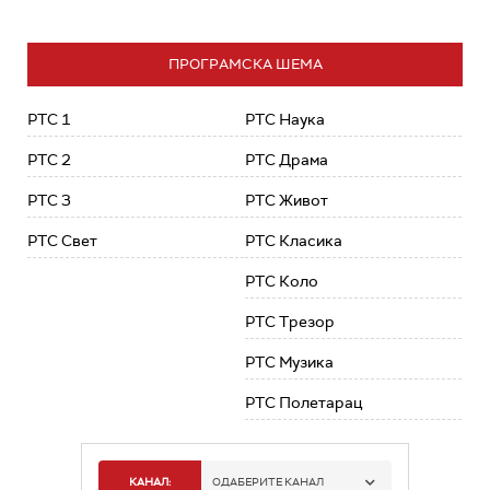
ПРОГРАМСКА ШЕМА
РТС 1
РТС Наука
РТС 2
РТС Драма
РТС 3
РТС Живот
РТС Свет
РТС Класика
РТС Коло
РТС Трезор
РТС Музика
РТС Полетарац
КАНАЛ:
ОДАБЕРИТЕ КАНАЛ