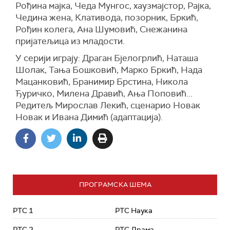
Рођина мајка, Чеда Мунгос, хаузмајстор, Рајка,
Чедина жена, Клативода, позорник, Бркић,
Рођин колега, Ана Шумовић, Снежанина
пријатељица из младости.
У серији играју: Драган Бјелогрлић, Наташа
Шолак, Тања Бошковић, Марко Бркић, Нада
Мацанковић, Бранимир Брстина, Никола
Ђуричко, Милена Дравић, Ања Поповић...
Редитељ Мирослав Лекић, сценарио Новак
Новак и Ивана Димић (адаптација).
ПРОГРАМСКА ШЕМА
РТС 1
РТС Наука
РТС 2
РТС Драма