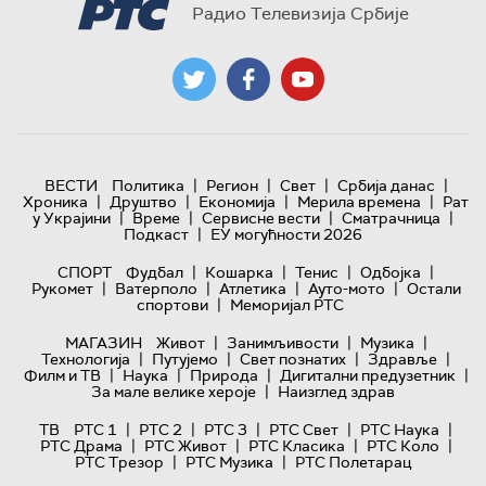
Радио Телевизија Србије
|
|
|
|
ВЕСТИ
Политика
Регион
Свет
Србија данас
|
|
|
|
Хроника
Друштво
Економија
Мерила времена
Рат
|
|
|
|
у Украјини
Време
Сервисне вести
Сматрачница
|
Подкаст
ЕУ могућности 2026
|
|
|
|
СПОРТ
Фудбал
Кошарка
Тенис
Одбојка
|
|
|
|
Рукомет
Ватерполо
Атлетика
Ауто-мото
Остали
|
спортови
Меморијал РТС
|
|
|
МАГАЗИН
Живот
Занимљивости
Музика
|
|
|
|
Технологијa
Путујемо
Свет познатих
Здравље
|
|
|
|
Филм и ТВ
Наука
Природа
Дигитални предузетник
|
За мале велике хероје
Наизглед здрав
|
|
|
|
|
ТВ
РТС 1
РТС 2
РТС 3
РТС Свет
РТС Наука
|
|
|
|
РТС Драма
РТС Живот
РТС Класика
РТС Коло
|
|
РТС Трезор
РТС Музика
РТС Полетарац