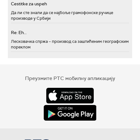
Cestitke za uspeh
Да ли сте знали да се најбоље грамофонске ручице
производе у Србији
Re: Eh...
Лесковачка спржа – производ са заштићеним географским
пореклом
Преузмите РТС мобилну апликацију