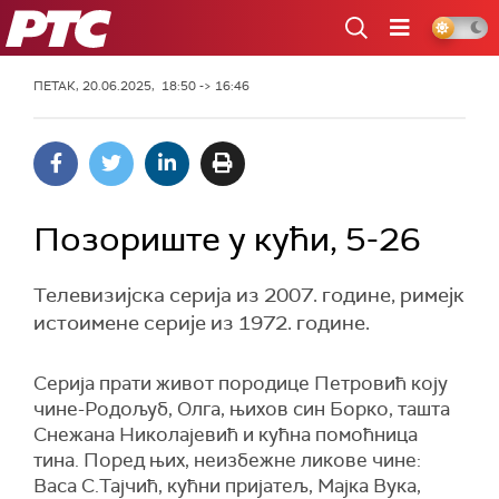
РТС
ПЕТАК, 20.06.2025, 18:50 -> 16:46
Позориште у кући, 5-26
Телевизијска серија из 2007. године, римејк
истоимене серије из 1972. године.
Серија прати живот породице Петровић коју
чине-Родољуб, Олга, њихов син Борко, ташта
Снежана Николајевић и кућна помоћница
тина. Поред њих, неизбежне ликове чине:
Васа С.Тајчић, кућни пријатељ, Мајка Вука,