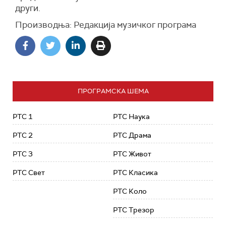
други.
Производња: Редакција музичког програма
ПРОГРАМСКА ШЕМА
РТС 1
РТС Наука
РТС 2
РТС Драма
РТС 3
РТС Живот
РТС Свет
РТС Класика
РТС Коло
РТС Трезор