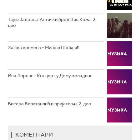
РТС КЛАСИКА
РТС КОЛО
Тајне Јадрана: Антички брод Вис Кома, 2.
део
РТС ТРЕЗОР
РТС МУЗИКА
За сва времена – Милош Шобајић
РТС ПОЛЕТАРАЦ
Ива Лоренс - Концерт у Дому омладине
Бисера Велетанлић и пријатељи, 2. део
КОМЕНТАРИ