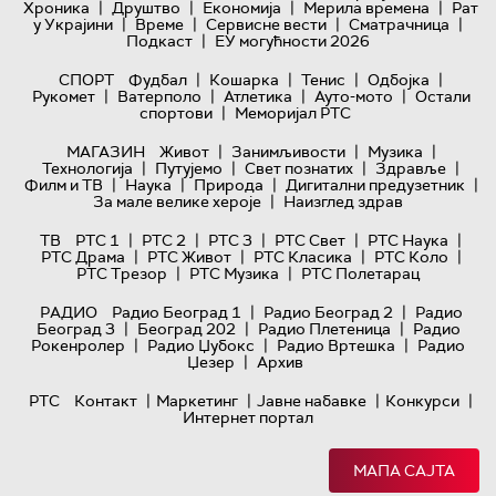
|
|
|
|
Хроника
Друштво
Економија
Мерила времена
Рат
|
|
|
|
у Украјини
Време
Сервисне вести
Сматрачница
|
Подкаст
ЕУ могућности 2026
|
|
|
|
СПОРТ
Фудбал
Кошарка
Тенис
Одбојка
|
|
|
|
Рукомет
Ватерполо
Атлетика
Ауто-мото
Остали
|
спортови
Меморијал РТС
|
|
|
МАГАЗИН
Живот
Занимљивости
Музика
|
|
|
|
Технологијa
Путујемо
Свет познатих
Здравље
|
|
|
|
Филм и ТВ
Наука
Природа
Дигитални предузетник
|
За мале велике хероје
Наизглед здрав
|
|
|
|
|
ТВ
РТС 1
РТС 2
РТС 3
РТС Свет
РТС Наука
|
|
|
|
РТС Драма
РТС Живот
РТС Класика
РТС Коло
|
|
РТС Трезор
РТС Музика
РТС Полетарац
|
|
РАДИО
Радио Београд 1
Радио Београд 2
Радио
|
|
|
Београд 3
Београд 202
Радио Плетеница
Радио
|
|
|
Рокенролер
Радио Џубокс
Радио Вртешка
Радио
|
Џезер
Архив
|
|
|
|
РТС
Контакт
Маркетинг
Јавне набавке
Конкурси
Интернет портал
МАПА САЈТА