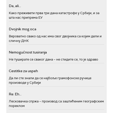
Da, ali...
Како преживети прва три дана катастрофе у Србији, и за
шта нас припрема ЕУ
Dvojnik mog oca
Вероватно свако од нас има свог двојника са којим дели и
сличну ДНК
Nemogućnost tusiranja
Не туширате се сваког дана – не стидите се, то је здраво
Cestitke za uspeh
Да ли сте знали да се најбоље грамофонске ручице
производе у Србији
Re: Eh...
Лесковачка спржа – производ са заштићеним географским
пореклом