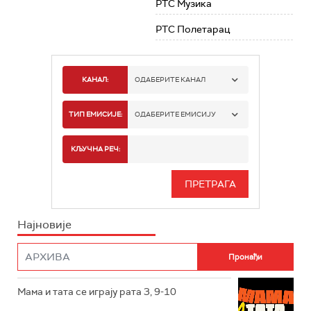
РТС Музика
РТС Полетарац
КАНАЛ:
ОДАБЕРИТЕ КАНАЛ
РТС 1
ТИП ЕМИСИЈЕ:
ОДАБЕРИТЕ ЕМИСИЈУ
РТС 2
СПОРТ
КЉУЧНА РЕЧ:
РТС 3
СЕРИЈА
РТС СВЕТ
ИНФО
Најновије
РТС НАУКА
ФИЛМ
РТС ДРАМА
Мама и тата се играју рата 3, 9-10
РТС ЖИВОТ