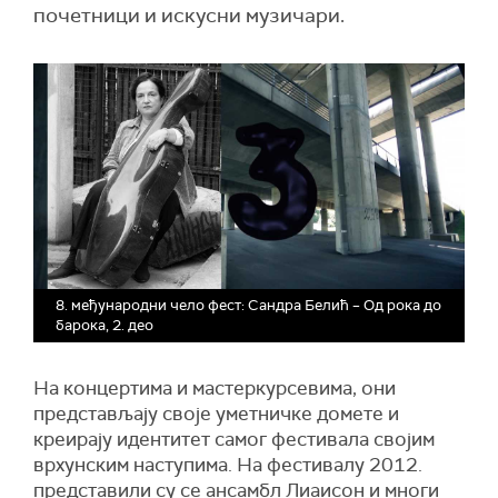
почетници и искусни музичари.
8. међународни чело фест: Сандра Белић – Од рока до
барока, 2. део
На концертима и мастеркурсевима, они
представљају своје уметничке домете и
креирају идентитет самог фестивала својим
врхунским наступима. На фестивалу 2012.
представили су се ансамбл Лиаисон и многи