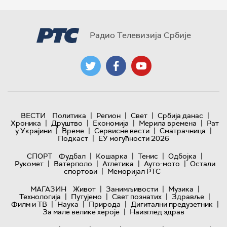
Радио Телевизија Србије
|
|
|
|
ВЕСТИ
Политика
Регион
Свет
Србија данас
|
|
|
|
Хроника
Друштво
Економија
Мерила времена
Рат
|
|
|
|
у Украјини
Време
Сервисне вести
Сматрачница
|
Подкаст
ЕУ могућности 2026
|
|
|
|
СПОРТ
Фудбал
Кошарка
Тенис
Одбојка
|
|
|
|
Рукомет
Ватерполо
Атлетика
Ауто-мото
Остали
|
спортови
Меморијал РТС
|
|
|
МАГАЗИН
Живот
Занимљивости
Музика
|
|
|
|
Технологијa
Путујемо
Свет познатих
Здравље
|
|
|
|
Филм и ТВ
Наука
Природа
Дигитални предузетник
|
За мале велике хероје
Наизглед здрав