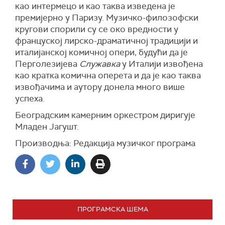
као интермецо и као таква изведена је
премијерно у Паризу.
Музичко-филозофски
кругови спорили су се око вредности у
француској лирско-драматичној традицији и
италијанској комичној опери, будући да је
Перголезијева
Служавк
а
у Италији извођена
као кратка комична оперета и да је као таква
извођачима и аутору донела много више
успеха.
Београдским камерним оркестром диригује
Младен Јагушт.
Производња: Редакција музичког програма
ПРОГРАМСКА ШЕМА