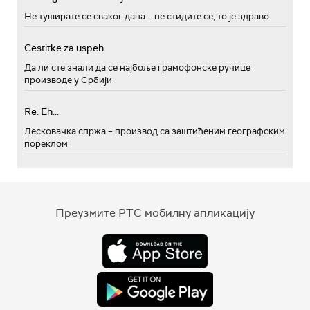
Не туширате се сваког дана – не стидите се, то је здраво
Cestitke za uspeh
Да ли сте знали да се најбоље грамофонске ручице
производе у Србији
Re: Eh...
Лесковачка спржа – производ са заштићеним географским
пореклом
Преузмите РТС мобилну апликацију