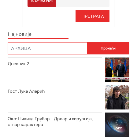
КЉУЧНА РЕЧ:
РТС 3
СЕРИЈА
РТС СВЕТ
ИНФО
Најновије
РТС НАУКА
ФИЛМ
РТС ДРАМА
Дневник 2
РТС ЖИВОТ
РТС КЛАСИКА
РТС КОЛО
Гост Лука Алерић
РТС ТРЕЗОР
РТС МУЗИКА
Око: Никица Грубор – Дрвар и хирургија,
ствар карактера
РТС ПОЛЕТАРАЦ