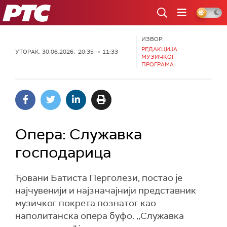
РТС
ИЗВОР:
РЕДАКЦИЈА
УТОРАК, 30.06.2026, 20:35 -> 11:33
МУЗИЧКОГ
ПРОГРАМА
Опера: Служавка
господарица
Ђовани Батиста Перголези, постао је
најчувенији и најзначајнији представник
музичког покрета познатог као
наполитанска опера буфо. ,,Служавка