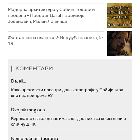
Модерна архитектура у Србији: Токови и
процепи – Предраг Цагић, Боривоје
Јовановић, Милан Лојаница
Фантастична планета 2: Верујућа планета, 5-
19
КОМЕНТАРИ
Da, ali...
Како преживети прва три дана катастрофе у Србији, и за
шта нас припрема ЕУ
Dvojnik mog oca
Вероватно свако од нас има свог двојника са којим дели и
сличну ДНК
Nemogućnost tusiranja