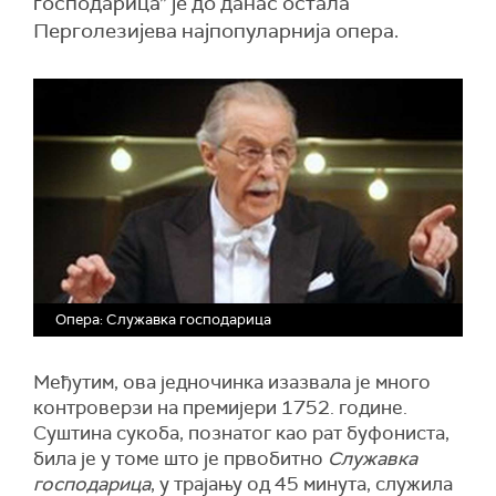
господарица” је до данас остала
Перголезијева најпопуларнија опера.
Опера: Служавка господарица
Међутим, ова једночинка изазвала је много
контроверзи на премијери 1752. године.
Суштина сукоба, познатог као рат буфониста,
била је у томе што је првобитно
Служавка
господарица
, у трајању од 45 минута, служила