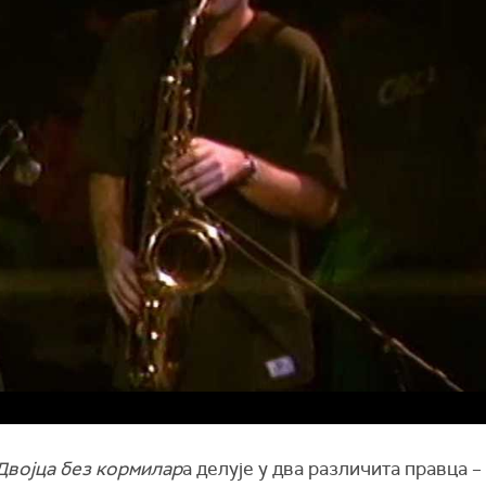
Двојца без кормилар
а делује у два различита правца –