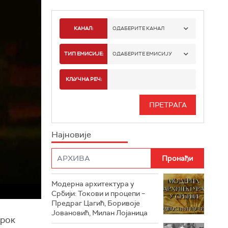
КАНАЛ:
ОДАБЕРИТЕ КАНАЛ
РТС 1
ТИП ЕМИСИЈЕ:
ОДАБЕРИТЕ ЕМИСИЈУ
РТС 2
СПОРТ
КЉУЧНА РЕЧ:
РТС 3
СЕРИЈА
РТС СВЕТ
ИНФО
Најновије
РТС НАУКА
ФИЛМ
РТС ДРАМА
Модерна архитектура у
РТС ЖИВОТ
Србији: Токови и процепи –
Предраг Цагић, Боривоје
РТС КЛАСИКА
Јовановић, Милан Лојаница
 рок
РТС КОЛО