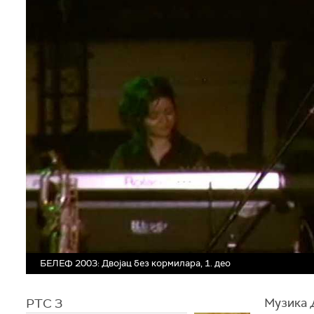
БЕЛЕФ 2003: Двојац без кормилара, 1. део
РТС 3
Музика