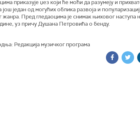
има приказује џез који ће моћи да разумеју и прихвате
а
још један од могућих облика развоја и популаризациј
г жанра. Пред гледаоцима је снимак њиховог наступа 
дине, уз причу Душана Петровића о бенду.
дња: Редакција музичког програма