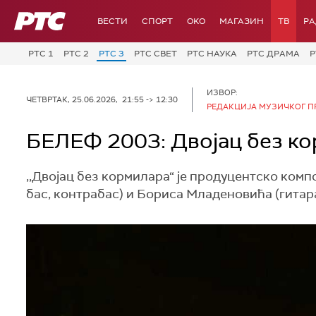
РТС
ВЕСТИ
СПОРТ
OKO
МАГАЗИН
ТВ
Р
РТС 1
РТС 2
РТС 3
РТС СВЕТ
РТС НАУКА
РТС ДРАМА
Р
ИЗВОР:
ЧЕТВРТАК, 25.06.2026, 21:55 -> 12:30
РЕДАКЦИЈА МУЗИЧКОГ П
БЕЛЕФ 2003: Двојац без кор
,,Двојац без кормилара“ је продуцентско ком
бас, контрабас) и Бориса Младеновића (гитара