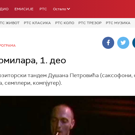
АДИО
ЕМИСИЈЕ
РТС
Остало
ТС ЖИВОТ
РТС КЛАСИКА
РТС КОЛО
РТС ТРЕЗОР
РТС МУЗИКА
РОГРАМА
милара, 1. део
позиторски тандем Душана Петровића (саксофони, 
, семплери, компјутер).