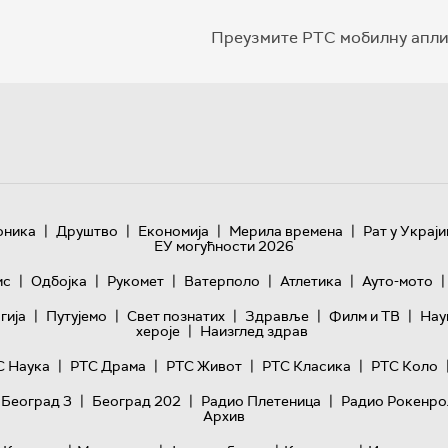
Преузмите РТС мобилну апли
|
|
|
|
оника
Друштво
Економија
Мерила времена
Рат у Украји
ЕУ могућности 2026
|
|
|
|
|
|
ис
Одбојка
Рукомет
Ватерполо
Атлетика
Ауто-мото
|
|
|
|
|
гијa
Путујемо
Свет познатих
Здравље
Филм и ТВ
Нау
|
хероје
Наизглед здрав
|
|
|
|
С Наука
РТС Драма
РТС Живот
РТС Класика
РТС Коло
|
|
|
 Београд 3
Београд 202
Радио Плетеница
Радио Рокенро
Архив