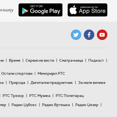
кацију
|
|
|
|
|
ни
Време
Сервисне вести
Сматрачница
Подкаст
|
Остали спортови
Меморијал РТС
|
|
|
ка
Природа
Дигитални предузетник
За мале велике
|
|
|
РТС Трезор
РТС Музика
РТС Полетарац
|
|
|
|
лер
Радио Џубокс
Радио Вртешка
Радио Џезер