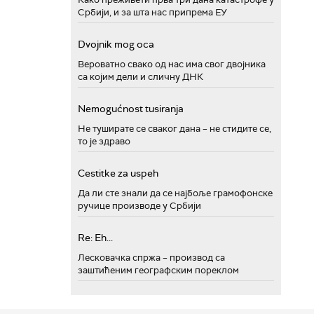
Србији, и за шта нас припрема ЕУ
Dvojnik mog oca
Вероватно свако од нас има свог двојника
са којим дели и сличну ДНК
Nemogućnost tusiranja
Не туширате се сваког дана – не стидите се,
то је здраво
Cestitke za uspeh
Да ли сте знали да се најбоље грамофонске
ручице производе у Србији
Re: Eh...
Лесковачка спржа – производ са
заштићеним географским пореклом