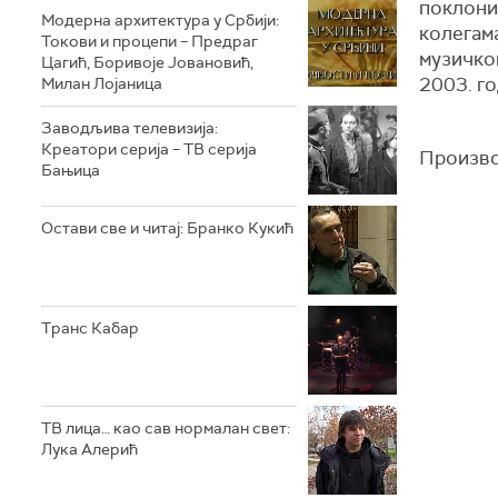
поклониц
Модерна архитектура у Србији:
колегам
Токови и процепи – Предраг
музичко
Цагић, Боривоје Јовановић,
2003. го
Милан Лојаница
Заводљива телевизија:
Креатори серија – ТВ серија
Произво
Бањица
Остави све и читај: Бранко Кукић
Транс Кабар
ТВ лица… као сав нормалан свет:
Лука Алерић