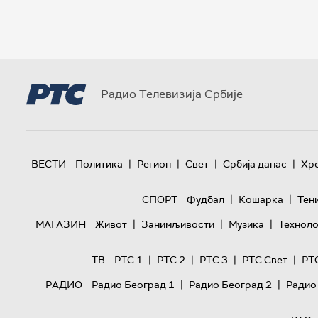
Радио Телевизија Србије
|
|
|
|
ВЕСТИ
Политика
Регион
Свет
Србија данас
Хр
|
|
СПОРТ
Фудбал
Кошарка
Тен
|
|
|
МАГАЗИН
Живот
Занимљивости
Музика
Техноло
|
|
|
|
ТВ
РТС 1
РТС 2
РТС 3
РТС Свет
РТ
|
|
РАДИО
Радио Београд 1
Радио Београд 2
Радио