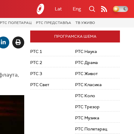
Lat
Eng
РТС ПОЛЕТАРАЦ
РТС ПРЕДСТАВЉА
ТВ УЖИВО
ПРОГРАМСКА ШЕМА
РТС 1
РТС Наука
РТС 2
РТС Драма
РТС 3
РТС Живот
флаута,
РТС Свет
РТС Класика
РТС Коло
РТС Трезор
РТС Музика
РТС Полетарац