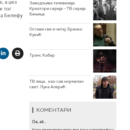
, а џез
Заводљива телевизија:
е тог
Креатори серија – ТВ серија
РТС ТРЕЗОР
Бањица
на Белефу
РТС МУЗИКА
Остави све и читај: Бранко
Кукић
РТС ПОЛЕТАРАЦ
Транс Кабар
ТВ лица… као сав нормалан
свет: Лука Алерић
КОМЕНТАРИ
Da, ali...
Како преживети прва три дана катастрофе у