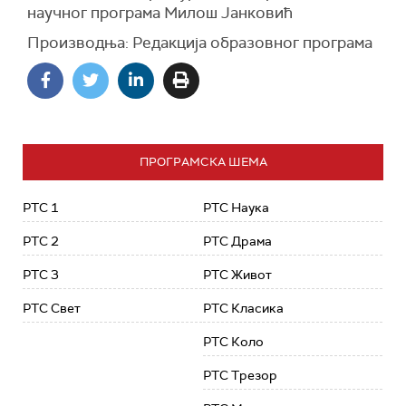
научног програма Милош Јанковић
Производња: Редакција образовног програма
ПРОГРАМСКА ШЕМА
РТС 1
РТС Наука
РТС 2
РТС Драма
РТС 3
РТС Живот
РТС Свет
РТС Класика
РТС Коло
РТС Трезор