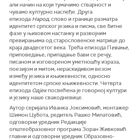
али начин на који тумачимо стварност и
чувамо културно наслеђе. Друга
епизода
Народ
, слово и границе разматра
идентитет српског језика и писма, све битне
фазе у њиховом настанку и развојним
превирањима од старословенске матрице до
краја двадесетог века.
Тр
ећа епизода П
евање
,
приповедање, припадање бави се речју,
писаном и изговореном уметношћу израза,
поезијом и митом, нераскидивом везом
између језика и књижевности, односно
идентитетом српске књижевности. Четврта
епизода
Одјек
посвећена је говорној култури
и језику наше свакодневице.
Аутор серијала Иванка Јоксимовић,
м
онтажер
Шимон Цубота,
р
едитељ Рашко Милатовић,
о
дговорни уредник
Р
едакције
о
пштеобразовног програма Зоран Живковић
г
лавни и одговорни уредник Образовно-