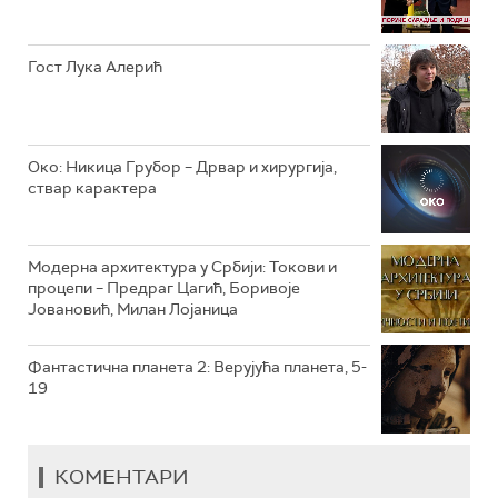
РТС КЛАСИКА
РТС КОЛО
Гост Лука Алерић
РТС ТРЕЗОР
РТС МУЗИКА
Око: Никица Грубор – Дрвар и хирургија,
ствар карактера
РТС ПОЛЕТАРАЦ
Модерна архитектура у Србији: Токови и
процепи – Предраг Цагић, Боривоје
Јовановић, Милан Лојаница
Фантастична планета 2: Верујућа планета, 5-
19
КОМЕНТАРИ