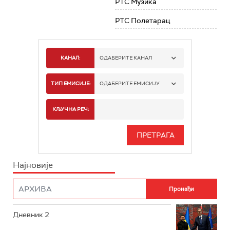
РТС Музика
РТС Полетарац
КАНАЛ:
ОДАБЕРИТЕ КАНАЛ
РТС 1
ТИП ЕМИСИЈЕ:
ОДАБЕРИТЕ ЕМИСИЈУ
РТС 2
СПОРТ
КЉУЧНА РЕЧ:
РТС 3
СЕРИЈА
РТС СВЕТ
ИНФО
Најновије
РТС НАУКА
ФИЛМ
РТС ДРАМА
Дневник 2
РТС ЖИВОТ