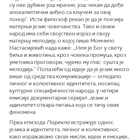
су ове дубине још мрачне; још чекам да дође
апокалиптички анђео са кључем за овај
понор”. Исти филозоф
рекао
је да је поезија
матерњи језик човечанства. Тако и сваки
народ има себи својствен израз и своју
матерњу мелодију, о којој пише Момчило
Настасијевић када каже: ,,Нем је Бог у свету
биља и животиња; кроз човека промуца; кроз
уметника проговори, чујемо му глас: сушта је
мелодија.”
Полазећи од идеје да је језик много
више од средства комуникације — огледало
личног и колективног идентитета, носилац
културне специфичности народа, у четири
емисије документарни серијал
Језик и
идентитет
отвара питања која се тичу ових
феномена.
Прва епизода
Порекло
истражује однос
језика и идентитета, личног и колективног,
како изражавамо своје мисли, идеје и емоције,