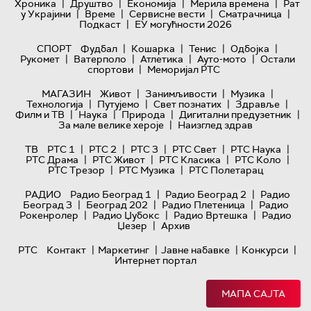
|
|
|
|
Хроника
Друштво
Економија
Мерила времена
Рат
|
|
|
|
у Украјини
Време
Сервисне вести
Сматрачница
|
Подкаст
ЕУ могућности 2026
|
|
|
|
СПОРТ
Фудбал
Кошарка
Тенис
Одбојка
|
|
|
|
Рукомет
Ватерполо
Атлетика
Ауто-мото
Остали
|
спортови
Меморијал РТС
|
|
|
МАГАЗИН
Живот
Занимљивости
Музика
|
|
|
|
Технологијa
Путујемо
Свет познатих
Здравље
|
|
|
|
Филм и ТВ
Наука
Природа
Дигитални предузетник
|
За мале велике хероје
Наизглед здрав
|
|
|
|
|
ТВ
РТС 1
РТС 2
РТС 3
РТС Свет
РТС Наука
|
|
|
|
РТС Драма
РТС Живот
РТС Класика
РТС Коло
|
|
РТС Трезор
РТС Музика
РТС Полетарац
|
|
РАДИО
Радио Београд 1
Радио Београд 2
Радио
|
|
|
Београд 3
Београд 202
Радио Плетеница
Радио
|
|
|
Рокенролер
Радио Џубокс
Радио Вртешка
Радио
|
Џезер
Архив
|
|
|
|
РТС
Контакт
Маркетинг
Јавне набавке
Конкурси
Интернет портал
МАПА САЈТА