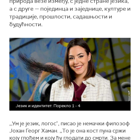
природа везе између, с једне стране језика,
а с друге — појединца и заједнице, културе и
традиције, прошлости, садашњости и
будућности.
Језик и идентитет: Порекло 1 - 4
,,Ум је језик, логос”, писао је немачки филозоф
Јохан Георг Хаман. ,,
Т
о је она кост пуна сржи
коју глођем и коју ћу глодати до смрти. За мене