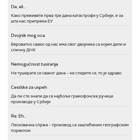
Da, ali...
Како преживети прва три дана катастрофе у Србији, и за
шта нас припрема ЕУ
Dvojnik mog oca
Вероватно свако од нас има свог двојника са којим дели и
сличну ДНК
Nemogućnost tusiranja
Не туширате се сваког дана – не стидите се, то је здраво
Cestitke za uspeh
Да ли сте знали да се најбоље грамофонске ручице
производе у Србији
Re: Eh...
Лесковачка спржа – производ са заштићеним географским
пореклом