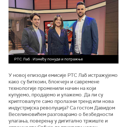
РТС Лаб : Између понуде и потражње
У новој епизоди емисије
РТС Лаб
истражујемо
како су биткоин, блокчејн и савремене
технологије променили начин на који
купујемо, продајемо и улажемо. Да ли су
криптовалуте само пролазни тренд или нова
индустријска револуција?
С
а гостом Давидом
Веселиновићем разговарамо о безбедности
улагања, поверењу у дигитално тржиште и