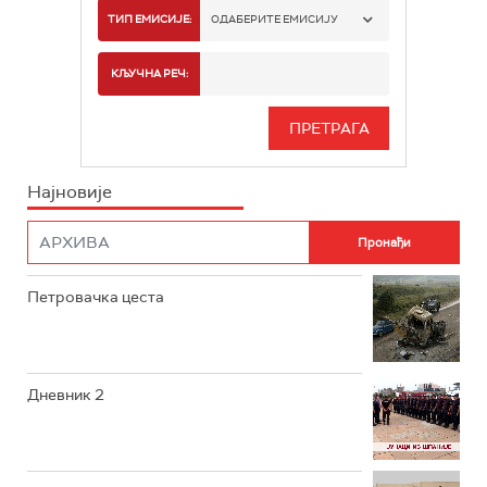
РТС 1
ТИП ЕМИСИЈЕ:
ОДАБЕРИТЕ ЕМИСИЈУ
РТС 2
СПОРТ
КЉУЧНА РЕЧ:
РТС 3
СЕРИЈА
РТС СВЕТ
ИНФО
Најновије
РТС НАУКА
ФИЛМ
РТС ДРАМА
Петровачка цеста
РТС ЖИВОТ
РТС КЛАСИКА
РТС КОЛО
Дневник 2
РТС ТРЕЗОР
РТС МУЗИКА