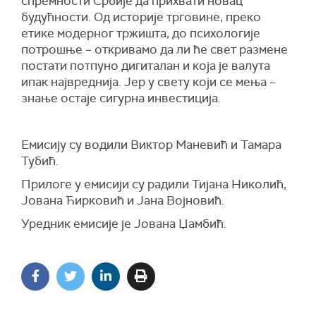
спремности Србије да прихвати новац
будућности. Од историје трговине, преко
етике модерног тржишта, до психологије
потрошње – откривамо да ли ће свет размене
постати потпуно дигиталан и која је валута
ипак највреднија. Јер у свету који се мења –
знање остаје сигурна инвестиција.
Емисију су водили Виктор Маневић и Тамара
Тубић.
Прилоге у емисији су радили Тијана Николић,
Јована Ћирковић и Јана Војновић.
Уредник емисије је Јована Џамбић.