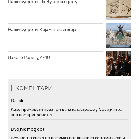
Наши сусрети: На Вуковом трагу
РТС ПОЛЕТАРАЦ
Наши сусрети: Кијамет ефендија
Лако је Ралету, 4-40
КОМЕНТАРИ
Da, ali...
Како преживети прва три дана катастрофе у Србији, и за
шта нас припрема ЕУ
Dvojnik mog oca
Вероватно свако од нас има свог двојника са којим дели и