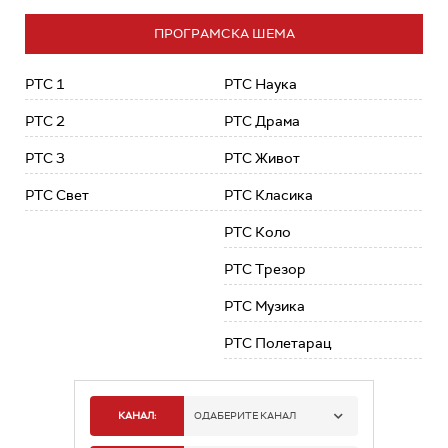
ПРОГРАМСКА ШЕМА
РТС 1
РТС Наука
РТС 2
РТС Драма
РТС 3
РТС Живот
РТС Свет
РТС Класика
РТС Коло
РТС Трезор
РТС Музика
РТС Полетарац
КАНАЛ:
ОДАБЕРИТЕ КАНАЛ