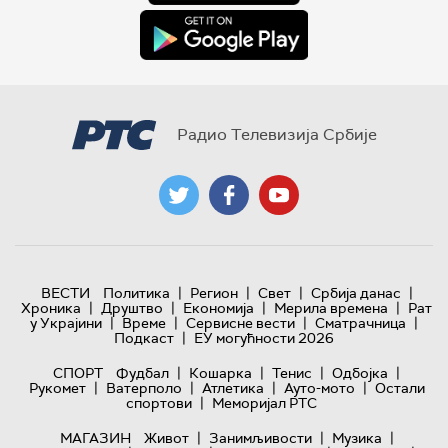
Радио Телевизија Србије
|
|
|
|
ВЕСТИ
Политика
Регион
Свет
Србија данас
|
|
|
|
Хроника
Друштво
Економија
Мерила времена
Рат
|
|
|
|
у Украјини
Време
Сервисне вести
Сматрачница
|
Подкаст
ЕУ могућности 2026
|
|
|
|
СПОРТ
Фудбал
Кошарка
Тенис
Одбојка
|
|
|
|
Рукомет
Ватерполо
Атлетика
Ауто-мото
Остали
|
спортови
Меморијал РТС
|
|
|
МАГАЗИН
Живот
Занимљивости
Музика