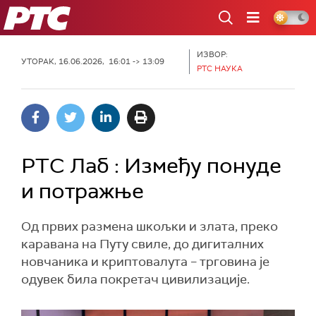
РТС
ИЗВОР:
УТОРАК, 16.06.2026, 16:01 -> 13:09
РТС НАУКА
РТС Лаб : Између понуде
и потражње
Од првих размена шкољки и злата, преко
каравана на Путу свиле, до дигиталних
новчаника и криптовалута – трговина је
одувек била покретач цивилизације.