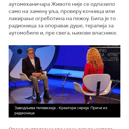
аутомеханичара Животе није се одлазило
само на замену уља, проверу кочница или
лакирање огреботина на пежоу. Била је то
радионица за опоравак душе, терапија за
аутомобиле и, пре свега, њихове власнике.
Заводљива телевизија - Креатори серија: Приче из
радионице