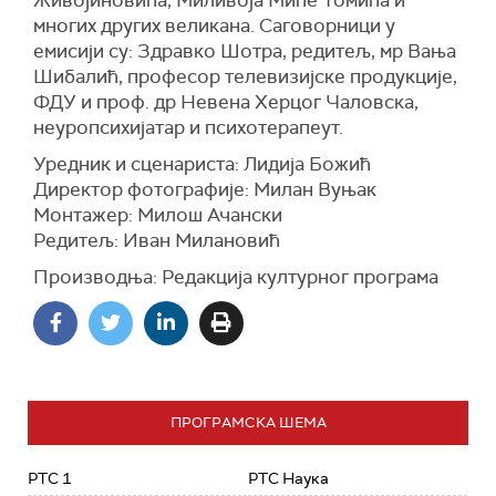
Живојиновића, Миливоја Миће Томића и
многих других великана. Саговорници у
емисији су: Здравко Шотра, редитељ, мр Вања
Шибалић, професор телевизијске продукциј
е
,
ФДУ и проф. др Невена Херцог Чаловска,
неуропсихијатар и психотерапеут.
Уредник и сценариста: Лидија Божић
Директор фотографије: Милан Вуњак
Монтажер: Милош Ачански
Редитељ: Иван Милановић
Производња: Редакција културног програма
ПРОГРАМСКА ШЕМА
РТС 1
РТС Наука