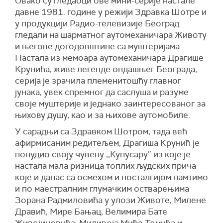
Овако су гледаоци
ове
мини-серије настале
давне 1981. године у режији Здравка Шотре и
у
продукцији Радио-телевизије Београд
гледали на шарматног аутомеханичара Животу
и његове догодовштине са муштеријама.
Настала из мемоара аутомеханичара Драгише
Крунића, живе легенде ондашњег Београда,
серија
је
зрачила племенитошћу главног
јунака, увек спремног да саслуша и разуме
своје муштерије и једнако заинтересованог за
њихову душу, као и за њихове аутомобиле.
У сарадњи са Здравком Шотром, тада већ
афирмисаним редитељем, Драгиша Крунић је
понудио своју чувену ,,Купусару” из које је
настала мала ризница топлих људских прича
које и данас са осмехом и носталгијом памтимо
и по маестралним глумачким остварењима
Зорана Радмиловића у улози Животе, Милене
Дравић, Мире Бањац, Велимира Бате