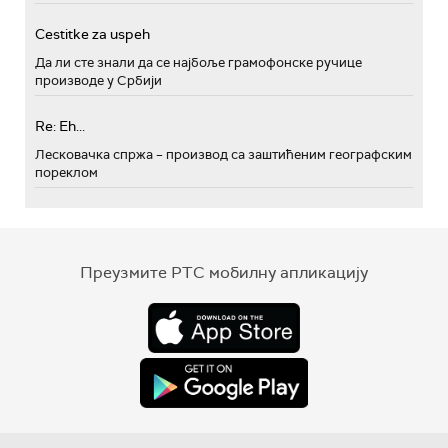
Cestitke za uspeh
Да ли сте знали да се најбоље грамофонске ручице
производе у Србији
Re: Eh...
Лесковачка спржа – производ са заштићеним географским
пореклом
Преузмите РТС мобилну апликацију