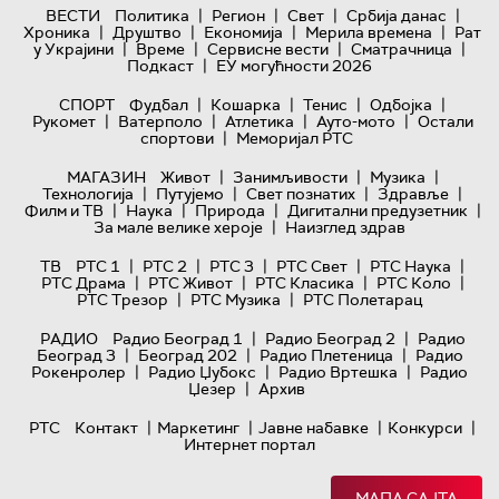
|
|
|
|
ВЕСТИ
Политика
Регион
Свет
Србија данас
|
|
|
|
Хроника
Друштво
Економија
Мерила времена
Рат
|
|
|
|
у Украјини
Време
Сервисне вести
Сматрачница
|
Подкаст
ЕУ могућности 2026
|
|
|
|
СПОРТ
Фудбал
Кошарка
Тенис
Одбојка
|
|
|
|
Рукомет
Ватерполо
Атлетика
Ауто-мото
Остали
|
спортови
Меморијал РТС
|
|
|
МАГАЗИН
Живот
Занимљивости
Музика
|
|
|
|
Технологијa
Путујемо
Свет познатих
Здравље
|
|
|
|
Филм и ТВ
Наука
Природа
Дигитални предузетник
|
За мале велике хероје
Наизглед здрав
|
|
|
|
|
ТВ
РТС 1
РТС 2
РТС 3
РТС Свет
РТС Наука
|
|
|
|
РТС Драма
РТС Живот
РТС Класика
РТС Коло
|
|
РТС Трезор
РТС Музика
РТС Полетарац
|
|
РАДИО
Радио Београд 1
Радио Београд 2
Радио
|
|
|
Београд 3
Београд 202
Радио Плетеница
Радио
|
|
|
Рокенролер
Радио Џубокс
Радио Вртешка
Радио
|
Џезер
Архив
|
|
|
|
РТС
Контакт
Маркетинг
Јавне набавке
Конкурси
Интернет портал
МАПА САЈТА