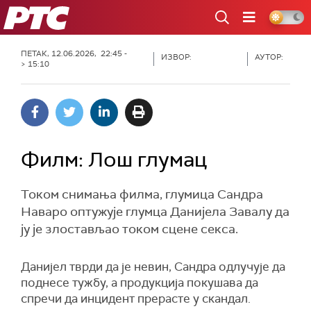
РТС
ПЕТАК, 12.06.2026, 22:45 -
ИЗВОР:
АУТОР:
> 15:10
Филм: Лош глумац
Током снимања филма, глумица Сандра
Наваро оптужује глумца Данијела Завалу да
ју је злостављао током сцене секса.
Данијел тврди да је невин, Сандра одлучује да
поднесе тужбу, а продукција покушава да
спречи да инцидент прерасте у скандал.