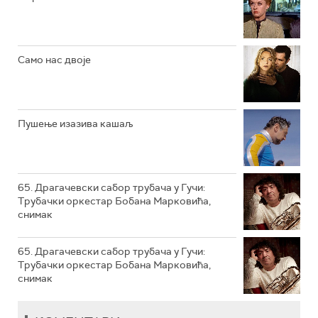
РТС КЛАСИКА
РТС КОЛО
Само нас двоје
РТС ТРЕЗОР
РТС МУЗИКА
Пушење изазива кашаљ
РТС ПОЛЕТАРАЦ
65. Драгачевски сабор трубача у Гучи:
Трубачки оркестар Бобана Марковића,
снимак
65. Драгачевски сабор трубача у Гучи:
Трубачки оркестар Бобана Марковића,
снимак