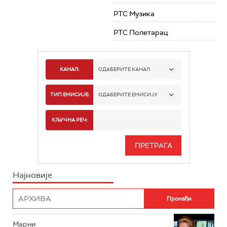
РТС Музика
РТС Полетарац
КАНАЛ:
ОДАБЕРИТЕ КАНАЛ
РТС 1
ТИП ЕМИСИЈЕ:
ОДАБЕРИТЕ ЕМИСИЈУ
РТС 2
СПОРТ
КЉУЧНА РЕЧ:
РТС 3
СЕРИЈА
РТС СВЕТ
ИНФО
Најновије
РТС НАУКА
ФИЛМ
РТС ДРАМА
Марни
РТС ЖИВОТ