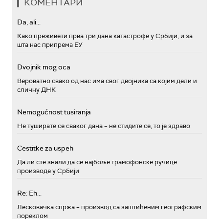
КОМЕНТАРИ
Da, ali...
Како преживети прва три дана катастрофе у Србији, и за
шта нас припрема ЕУ
Dvojnik mog oca
Вероватно свако од нас има свог двојника са којим дели и
сличну ДНК
Nemogućnost tusiranja
Не туширате се сваког дана – не стидите се, то је здраво
Cestitke za uspeh
Да ли сте знали да се најбоље грамофонске ручице
производе у Србији
Re: Eh...
Лесковачка спржа – производ са заштићеним географским
пореклом