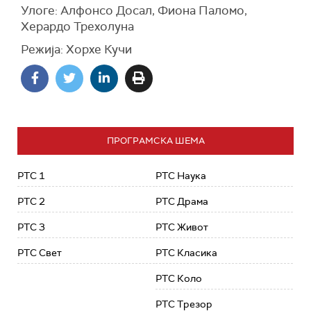
Улоге: Алфонсо Досал, Фиона Паломо,
Херардо Трехолуна
Режија: Хорхе Кучи
ПРОГРАМСКА ШЕМА
РТС 1
РТС Наука
РТС 2
РТС Драма
РТС 3
РТС Живот
РТС Свет
РТС Класика
РТС Коло
РТС Трезор