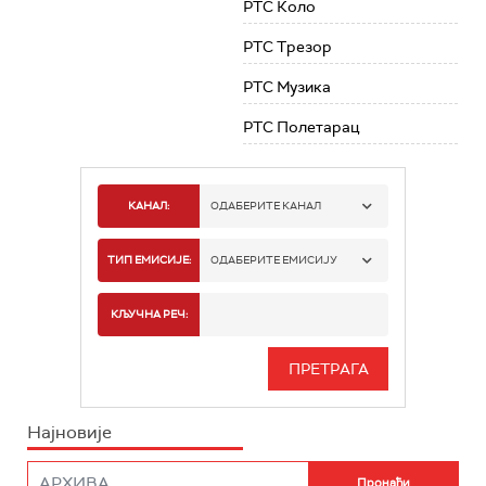
РТС Коло
РТС Трезор
РТС Музика
РТС Полетарац
КАНАЛ:
ОДАБЕРИТЕ КАНАЛ
РТС 1
ТИП ЕМИСИЈЕ:
ОДАБЕРИТЕ ЕМИСИЈУ
РТС 2
СПОРТ
КЉУЧНА РЕЧ:
РТС 3
СЕРИЈА
РТС СВЕТ
ИНФО
Најновије
РТС НАУКА
ФИЛМ