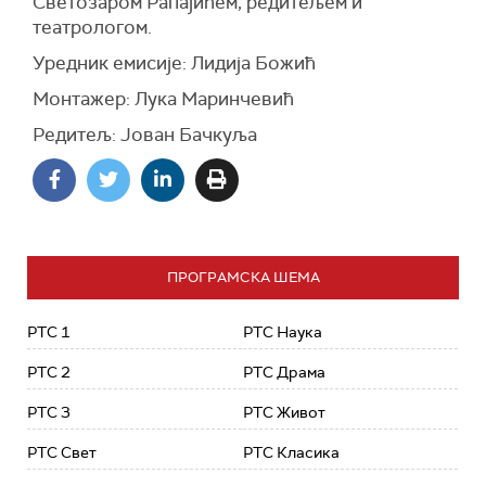
Светозаром Рапајићем, редитељем и
театрологом.
Уредник емисије: Лидија Божић
Монтажер: Лука Маринчевић
Редитељ: Јован Бачкуља
ПРОГРАМСКА ШЕМА
РТС 1
РТС Наука
РТС 2
РТС Драма
РТС 3
РТС Живот
РТС Свет
РТС Класика