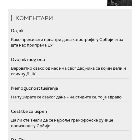
КОМЕНТАРИ
Da, ali...
Како преживети прва три дана катастрофе у Србији, и за
шта нас припрема ЕУ
Dvojnik mog oca
Вероватно свако од нас има свог двојника са којим дели и
сличну ДНК
Nemogućnost tusiranja
Не туширате се сваког дана – не стидите се, то је здраво
Cestitke za uspeh
Да ли сте знали да се најбоље грамофонске ручице
производе у Србији