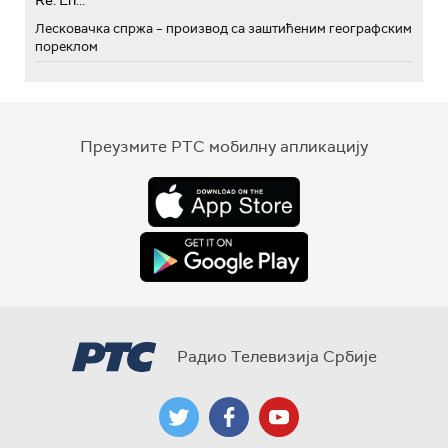
Re: Eh...
Лесковачка спржа – производ са заштићеним географским
пореклом
Преузмите РТС мобилну апликацију
Радио Телевизија Србије