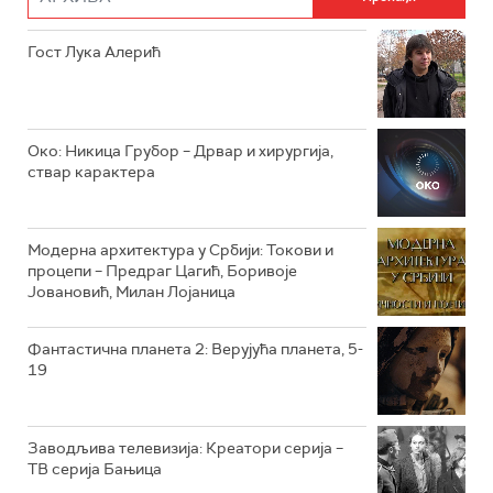
РТС ДРАМА
Гост Лука Алерић
РТС ЖИВОТ
РТС КЛАСИКА
РТС КОЛО
Око: Никица Грубор – Дрвар и хирургија,
ствар карактера
РТС ТРЕЗОР
РТС МУЗИКА
Модерна архитектура у Србији: Токови и
процепи – Предраг Цагић, Боривоје
РТС ПОЛЕТАРАЦ
Јовановић, Милан Лојаница
Фантастична планета 2: Верујућа планета, 5-
19
Заводљива телевизија: Креатори серија –
ТВ серија Бањица