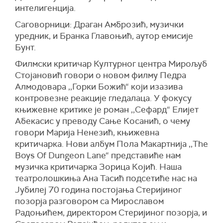
интелигенција.
Саговорници: Драган Амброзић, музички
уредник, и Бранка Главоњић, аутор емисије
Бунт.
Филмски критичар Културног центра Мирољуб
Стојановић говори о новом филму Педра
Алмодовара ,,Горки Божић“ који изазива
контровезне реакције гледалаца. У фокусу
књижевне критике је роман ,,Сефард“ Елијет
Абекасис у преводу Сање Косанић, о чему
говори Марија Ненезић, књижевна
критичарка. Нови албум Пола Макартнија ,,The
Boys Of Dungeon Lane“ представиће нам
музичка критичарка Зорица Којић. Наша
театролошкиња Ана Тасић подсетиће нас на
Јубилеј 70 година постојања Стеријиног
позорја разговором са Мирославом
Радоњићем, директором Стеријиног позорја, и