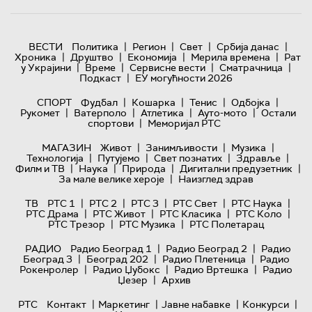
|
|
|
|
ВЕСТИ
Политика
Регион
Свет
Србија данас
|
|
|
|
Хроника
Друштво
Економија
Мерила времена
Рат
|
|
|
|
у Украјини
Време
Сервисне вести
Сматрачница
|
Подкаст
ЕУ могућности 2026
|
|
|
|
СПОРТ
Фудбал
Кошарка
Тенис
Одбојка
|
|
|
|
Рукомет
Ватерполо
Атлетика
Ауто-мото
Остали
|
спортови
Меморијал РТС
|
|
|
МАГАЗИН
Живот
Занимљивости
Музика
|
|
|
|
Технологијa
Путујемо
Свет познатих
Здравље
|
|
|
|
Филм и ТВ
Наука
Природа
Дигитални предузетник
|
За мале велике хероје
Наизглед здрав
|
|
|
|
|
ТВ
РТС 1
РТС 2
РТС 3
РТС Свет
РТС Наука
|
|
|
|
РТС Драма
РТС Живот
РТС Класика
РТС Коло
|
|
РТС Трезор
РТС Музика
РТС Полетарац
|
|
РАДИО
Радио Београд 1
Радио Београд 2
Радио
|
|
|
Београд 3
Београд 202
Радио Плетеница
Радио
|
|
|
Рокенролер
Радио Џубокс
Радио Вртешка
Радио
|
Џезер
Архив
|
|
|
|
РТС
Контакт
Маркетинг
Јавне набавке
Конкурси