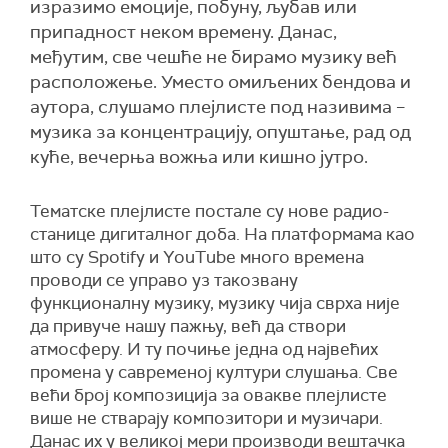
изразимо емоције, побуну, љубав или
припадност неком времену. Данас,
међутим, све чешће не бирамо музику већ
расположење. Уместо омиљених бендова и
аутора, слушамо плејлисте под називима –
музика за концентрацију, опуштање, рад од
куће, вечерња вожња или кишно јутро.
Тематске плејлисте постале су нове радио-
станице дигиталног доба. На платформама као
што су Spotify и YouTube много времена
проводи се управо уз такозвану
функционалну музику, музику чија сврха није
да привуче нашу пажњу, већ да створи
атмосферу. И ту почиње једна од највећих
промена у савременој култури слушања. Све
већи број композиција за овакве плејлисте
више не стварају композитори и музичари.
Данас их у великој мери производи вештачка