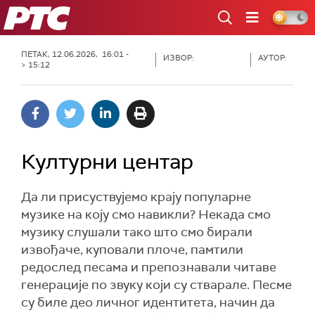
РТС
ПЕТАК, 12.06.2026, 16:01 -
ИЗВОР:
АУТОР:
> 15:12
Културни центар
Да ли присуствујемо крају популарне
музике на коју смо навикли? Некада смо
музику слушали тако што смо бирали
извођаче, куповали плоче, памтили
редослед песама и препознавали читаве
генерације по звуку који су стварале. Песме
су биле део личног идентитета, начин да