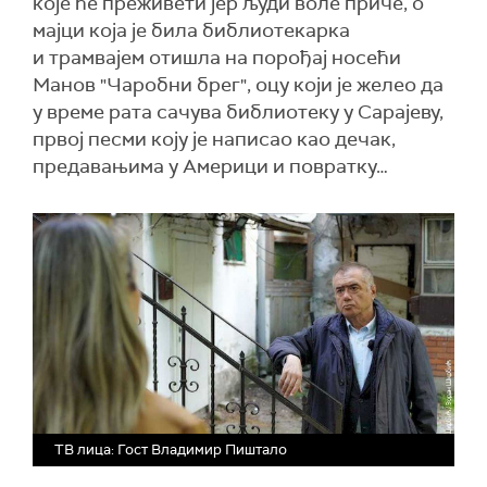
које ће преживети јер људи воле приче, о
мајци која је била библиотекарка
и трамвајем отишла на порођај носећи
Манов "Чаробни брег", оцу који је желео да
у време рата сачува библиотеку у Сарајеву,
првој песми коју је написао као дечак,
предавањима у Америци и повратку…
ТВ лица: Гост Владимир Пиштало