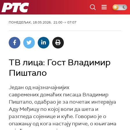
РТС
ПОНЕДЕЉАК, 18.05.2026, 21:00 -> 07:07
ТВ лица: Гост Владимир
Пиштало
Један од најзначајнијих
савремених домаћих писаца Владимир
Пиштало, одабрао је за почетак интервјуа
Аду Међицу по којој воли да шета и
разгледа сојенице и куће. Говорио је о
опажању од кога настају приче, о књигама