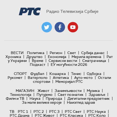
Радио Телевизија Србије
|
|
|
|
ВЕСТИ
Политика
Регион
Свет
Србија данас
|
|
|
|
Хроника
Друштво
Економија
Мерила времена
Рат
|
|
|
|
у Украјини
Време
Сервисне вести
Сматрачница
|
Подкаст
ЕУ могућности 2026
|
|
|
|
СПОРТ
Фудбал
Кошарка
Тенис
Одбојка
|
|
|
|
Рукомет
Ватерполо
Атлетика
Ауто-мото
Остали
|
спортови
Меморијал РТС
|
|
|
МАГАЗИН
Живот
Занимљивости
Музика
|
|
|
|
Технологијa
Путујемо
Свет познатих
Здравље
|
|
|
|
Филм и ТВ
Наука
Природа
Дигитални предузетник
|
За мале велике хероје
Наизглед здрав
|
|
|
|
|
ТВ
РТС 1
РТС 2
РТС 3
РТС Свет
РТС Наука
|
|
|
|
РТС Драма
РТС Живот
РТС Класика
РТС Коло