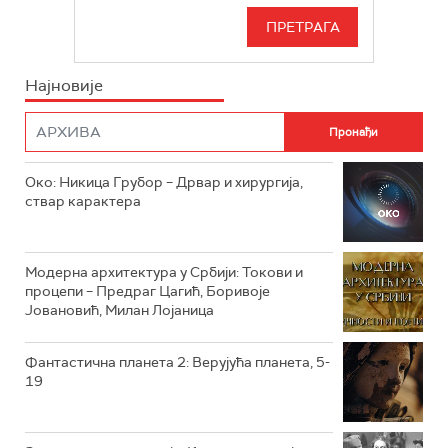
РТС 3
СЕРИЈА
РТС СВЕТ
ИНФО
Најновије
РТС НАУКА
ФИЛМ
РТС ДРАМА
Око: Никица Грубор – Дрвар и хирургија,
РТС ЖИВОТ
ствар карактера
РТС КЛАСИКА
РТС КОЛО
Модерна архитектура у Србији: Токови и
процепи – Предраг Цагић, Боривоје
Јовановић, Милан Лојаница
РТС ТРЕЗОР
РТС МУЗИКА
Фантастична планета 2: Верујућа планета, 5-
19
РТС ПОЛЕТАРАЦ