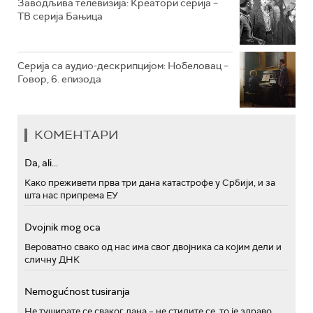
Заводљива телевизија: Креатори серија –
ТВ серија Бањица
Серија са аудио-дескрипцијом: Нобеловац –
Говор, 6. епизода
КОМЕНТАРИ
Da, ali...
Како преживети прва три дана катастрофе у Србији, и за
шта нас припрема ЕУ
Dvojnik mog oca
Вероватно свако од нас има свог двојника са којим дели и
сличну ДНК
Nemogućnost tusiranja
Не туширате се сваког дана – не стидите се, то је здраво