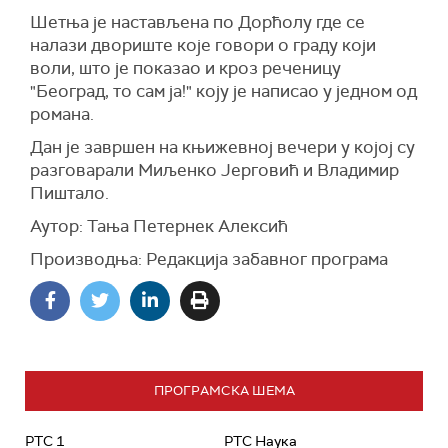
Шетња је настављена по Дорћолу где се
налази двориште које говори о граду који
воли, што је показао и кроз реченицу
"Београд, то сам ја!" коју је написао у једном од
романа.
Дан је завршен на књижевној вечери у којој су
разговарали Миљенко Јерговић и Владимир
Пиштало.
Аутор: Тања Петернек Алексић
Производња: Редакција забавног програма
ПРОГРАМСКА ШЕМА
РТС 1
РТС Наука