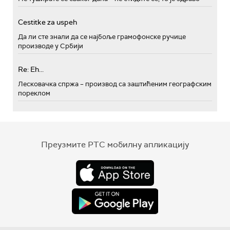
Cestitke za uspeh
Да ли сте знали да се најбоље грамофонске ручице
производе у Србији
Re: Eh...
Лесковачка спржа – производ са заштићеним географским
пореклом
Преузмите РТС мобилну апликацију