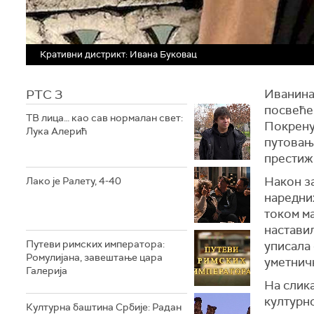
Кративни дистрикт: Ивана Буковац
РТС 3
Иванина 
посвећен
ТВ лица… као сав нормалан свет:
Покрену
Лука Алерић
путовање
престиж
Након за
Лако је Ралету, 4-40
наредних
током ма
настави
Путеви римских императора:
уписала 
Ромулијана, завештање цара
уметничк
Галерија
На слика
културно
Културна баштина Србије: Радан