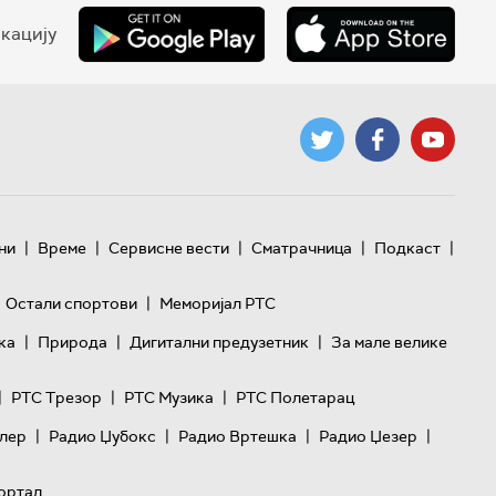
кацију
|
|
|
|
|
ни
Време
Сервисне вести
Сматрачница
Подкаст
|
Остали спортови
Меморијал РТС
|
|
|
ка
Природа
Дигитални предузетник
За мале велике
|
|
|
РТС Трезор
РТС Музика
РТС Полетарац
|
|
|
|
лер
Радио Џубокс
Радио Вртешка
Радио Џезер
ортал