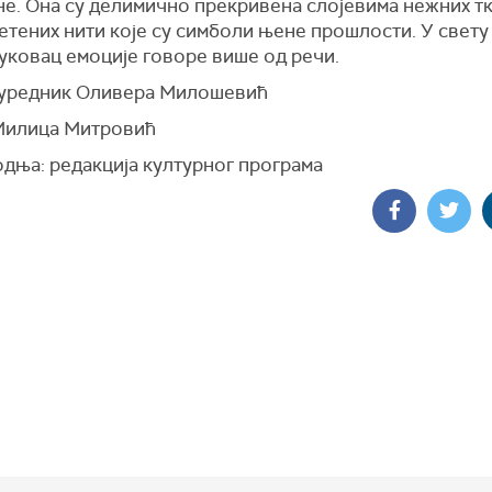
не. Она су делимично прекривена слојевима нежних т
тених нити које су симболи њене прошлости. У свету
уковац емоције говоре више од речи.
 уредник Оливера Милошевић
Милица Митровић
дња: редакција културног програма