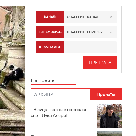
КАНАЛ:
ОДАБЕРИТЕ КАНАЛ
РТС 1
ТИП ЕМИСИЈЕ:
ОДАБЕРИТЕ ЕМИСИЈУ
РТС 2
СПОРТ
КЉУЧНА РЕЧ:
РТС 3
СЕРИЈА
РТС СВЕТ
ИНФО
Најновије
РТС НАУКА
ФИЛМ
РТС ДРАМА
ТВ лица… као сав нормалан
РТС ЖИВОТ
свет: Лука Алерић
РТС КЛАСИКА
РТС КОЛО