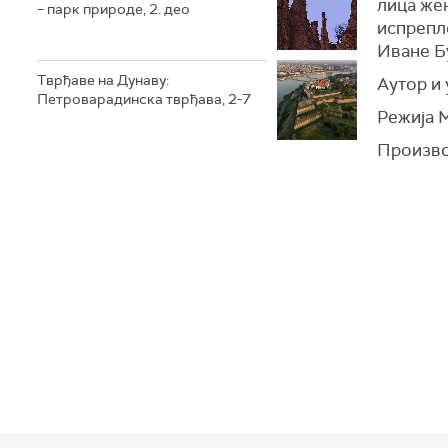
лица же
– парк природе, 2. део
испрепле
Иване Б
Тврђаве на Дунаву:
А
утор и
Петроварадинска тврђава, 2-7
Р
ежија 
Произво