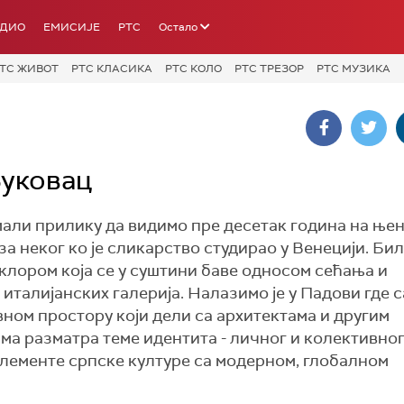
АДИО
ЕМИСИЈЕ
РТС
Остало
ТС ЖИВОТ
РТС КЛАСИКА
РТС КОЛО
РТС ТРЕЗОР
РТС МУЗИКА
Буковац
али прилику да видимо пре десетак година на њен
а неког ко је сликарство студирао у Венецији. Бил
лором која се у суштини баве односом сећања и
 италијанских галерија. Налазимо је у Падови где 
вном простору који дели са архитектама и другим
има разматра теме идентита - личног и колективно
елементе српске културе са модерном, глобалном