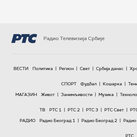
Радио Телевизија Србије
|
|
|
|
ВЕСТИ
Политика
Регион
Свет
Србија данас
Хр
|
|
СПОРТ
Фудбал
Кошарка
Тен
|
|
|
МАГАЗИН
Живот
Занимљивости
Музика
Техноло
|
|
|
|
ТВ
РТС 1
РТС 2
РТС 3
РТС Свет
РТ
|
|
РАДИО
Радио Београд 1
Радио Београд 2
Радио
РТС