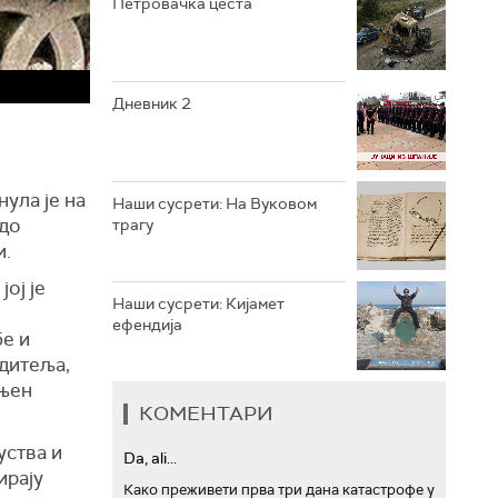
Петровачка цеста
РТС ТРЕЗОР
РТС МУЗИКА
Дневник 2
РТС ПОЛЕТАРАЦ
ула је на
Наши сусрети: На Вуковом
 до
трагу
и.
јој је
Наши сусрети: Кијамет
ефендија
бе и
дитеља,
 њен
КОМЕНТАРИ
уства и
Da, ali...
ирају
Како преживети прва три дана катастрофе у