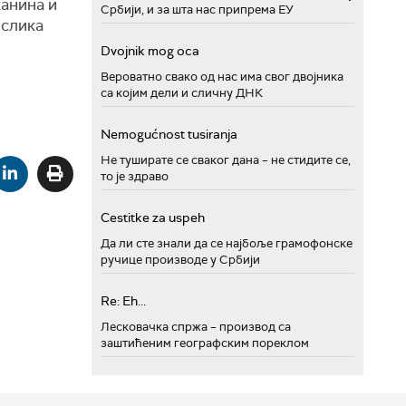
канина и
Србији, и за шта нас припрема ЕУ
 слика
Dvojnik mog oca
Вероватно свако од нас има свог двојника
са којим дели и сличну ДНК
Nemogućnost tusiranja
Не туширате се сваког дана – не стидите се,
то је здраво
Cestitke za uspeh
Да ли сте знали да се најбоље грамофонске
ручице производе у Србији
Re: Eh...
Лесковачка спржа – производ са
заштићеним географским пореклом