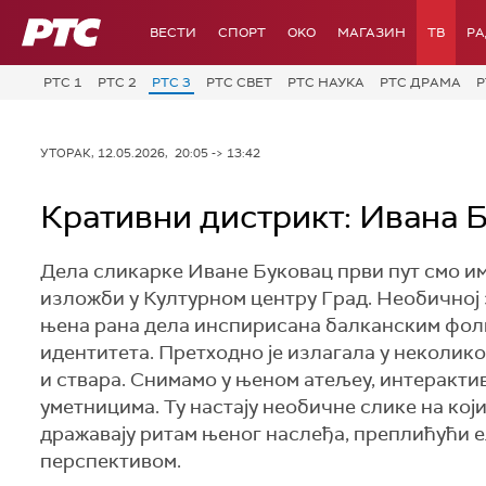
РТС
ВЕСТИ
СПОРТ
OKO
МАГАЗИН
ТВ
Р
РТС 1
РТС 2
РТС 3
РТС СВЕТ
РТС НАУКА
РТС ДРАМА
Р
УТОРАК, 12.05.2026, 20:05 -> 13:42
Кративни дистрикт: Ивана 
Дела сликарке Иване Буковац први пут смо им
изложби у Културном центру Град. Необичној з
њена рана дела инспирисана балканским фолк
идентитета. Претходно је излагала у неколико
и ствара. Снимамо у њеном атељеу, интеракти
уметницима. Ту настају необичне слике на кој
дражавају ритам њеног наслеђа, преплићући 
перспективом.