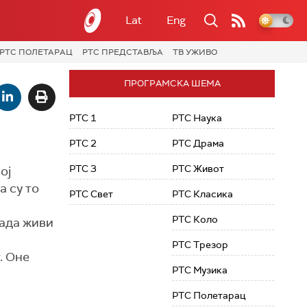
Lat
Eng
РТС ПОЛЕТАРАЦ
РТС ПРЕДСТАВЉА
ТВ УЖИВО
ПРОГРАМСКА ШЕМА
РТС 1
РТС Наука
РТС 2
РТС Драма
РТС 3
РТС Живот
ој
а су то
РТС Свет
РТС Класика
РТС Коло
сада живи
РТС Трезор
г. Оне
РТС Музика
РТС Полетарац