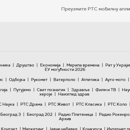
Преузмите РТС мобилну апли
|
|
|
|
оника
Друштво
Економија
Мерила времена
Рат у Украји
ЕУ могућности 2026
|
|
|
|
|
|
ис
Одбојка
Рукомет
Ватерполо
Атлетика
Ауто-мото
|
|
|
|
|
гијa
Путујемо
Свет познатих
Здравље
Филм и ТВ
Нау
|
хероје
Наизглед здрав
|
|
|
|
С Наука
РТС Драма
РТС Живот
РТС Класика
РТС Коло
|
|
|
 Београд 3
Београд 202
Радио Плетеница
Радио Рокенро
Архив
|
|
|
|
Контакт
Маркетинг
Јавне набавке
Конкурси
Интернет п