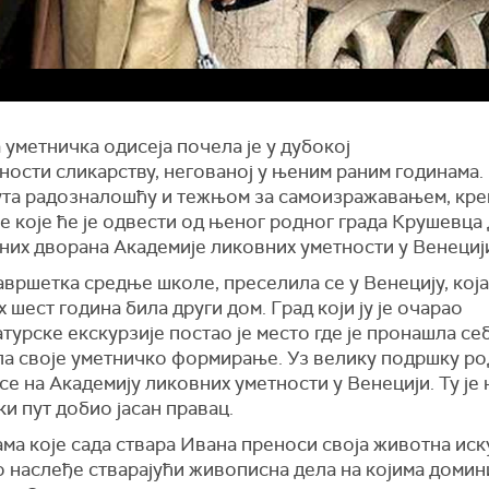
уметничка одисеја почела је у дубокој
ости сликарству, негованој у њеним раним годинама.
та радозналошћу и тежњом за самоизражавањем, крен
 које ће је одвести од њеног родног града Крушевца
них дворана Академије ликовних уметности у Венециј
вршетка средње школе, преселила се у Венецију, која 
 шест година била други дом. Град који ју је очарао
турске екскурзије постао је место где је пронашла се
ла своје уметничко формирање. Уз велику подршку ро
се на Академију ликовних уметности у Венецији. Ту је
и пут добио јасан правац.
ма које сада ствара Ивана преноси своја животна иск
 наслеђе стварајући живописна дела на којима домин